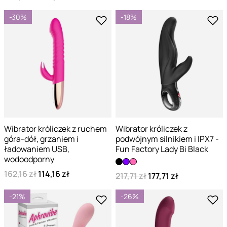
-30%
-18%
Wibrator króliczek z ruchem
Wibrator króliczek z
góra-dół, grzaniem i
podwójnym silnikiem i IPX7 -
ładowaniem USB,
Fun Factory Lady Bi Black
wodoodporny
162,16 zł
114,16 zł
217,71 zł
177,71 zł
-21%
-26%