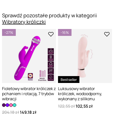
Sprawdź pozostałe produkty w kategorii
Wibratory króliczki
-27%
-16%
Bestseller
Fioletowy wibrator króliczek z
Luksusowy wibrator
pchaniem i rotacją, 7 trybów
króliczek, wodoodporny,
wibracji
wykonany z silikonu
122,55 zł
102,55 zł
204,18 zł
149,18 zł