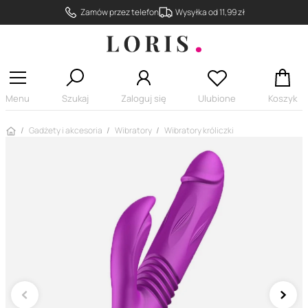
Zamów przez telefon
Wysyłka od 11,99 zł
Menu
Szukaj
Zaloguj się
Ulubione
Koszyk
Strona główna
Gadżety i akcesoria
Wibratory
Wibratory króliczki