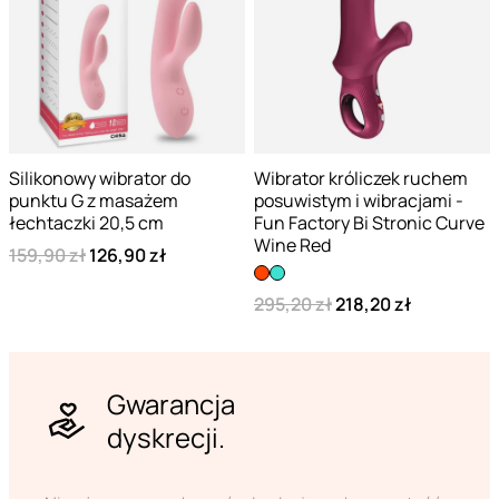
Silikonowy wibrator do
Wibrator króliczek ruchem
punktu G z masażem
posuwistym i wibracjami -
łechtaczki 20,5 cm
Fun Factory Bi Stronic Curve
Wine Red
159,90 zł
126,90 zł
295,20 zł
218,20 zł
Gwarancja
dyskrecji.