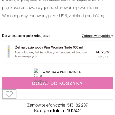
prędkości posuwu i wygodne sterowanie przyciskami.
Wodoodporny, ładowany przez USB, z blokadą podróżną.
Do wibratora potrzebujesz:
Zobacz wszystkie
∨
Żel na bazie wody Pjur Woman Nude 100 ml
46,25 zł
Nasz ulubiony żel, bez gliceryny, parabenów i środków
konserwujących.
62,25 zł
WYSYŁKA W PONIEDZIAŁEK
DODAJ DO KOSZYKA
Zamów telefonicznie: 513 182 287
Kod produktu: 10242