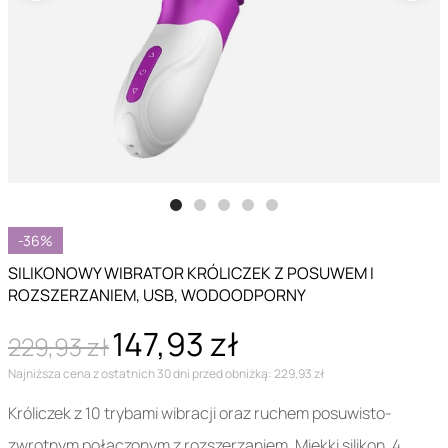
-36%
SILIKONOWY WIBRATOR KRÓLICZEK Z POSUWEM I
ROZSZERZANIEM, USB, WODOODPORNY
147,93 zł
229,93 zł
Najniższa cena z ostatnich 30 dni przed obniżką: 229,93 zł
Króliczek z 10 trybami wibracji oraz ruchem posuwisto-
zwrotnym połączonym z rozszerzaniem. Miękki silikon, 4