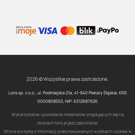
2026 © Wszystkie prawa zastrzeżone.
Loris sp. z o.o., ul. Podmiejska 21a, 41-940 Piekary Śląskie, KRS
0000808553, NIP: 6312687926
Wykorzystanie i powielanie materiałów znajdujących się na
stronach loris.pl jest zabronione.
Strona korzysta z informacji przechowywanych w plikach cookies w