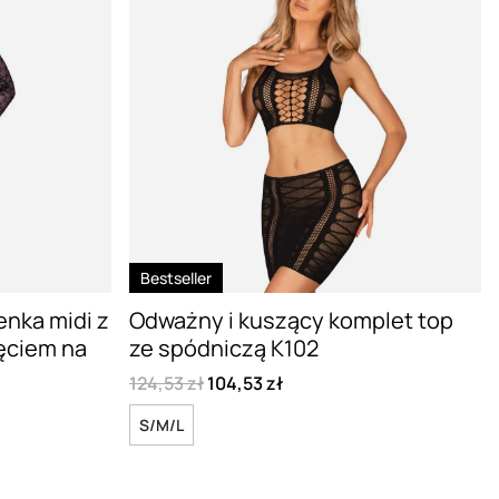
Bestseller
nka midi z
Odważny i kuszący komplet top
ięciem na
ze spódniczą K102
124,53 zł
104,53 zł
S/M/L