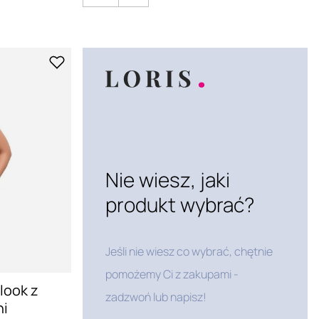
Nie wiesz, jaki
produkt wybrać?
Jeśli nie wiesz co wybrać, chętnie
pomożemy Ci z zakupami -
look z
zadzwoń lub napisz!
ni