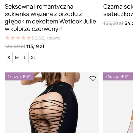
Seksowna i romantyczna
Czarna se
sukienka wiązana z przodu z
siateczko
głębokim dekoltem Wetlook Julie
105,28 zł
64,
w kolorze czerwonym
★
★
★
★
★
★
★
★
★
★
5.0/5.0,
1
ocena
130,49 zł
113,19 zł
S
M
L
XL
Okazja
-19%
Okazja
-39%