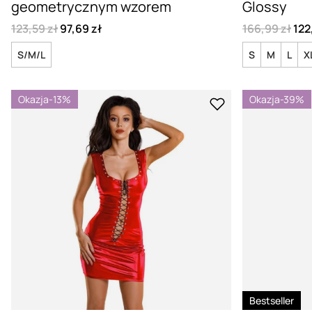
geometrycznym wzorem
Glossy
123,59 zł
97,69 zł
166,99 zł
122
S/M/L
S
M
L
X
Okazja
-13%
Okazja
-39%
Bestseller