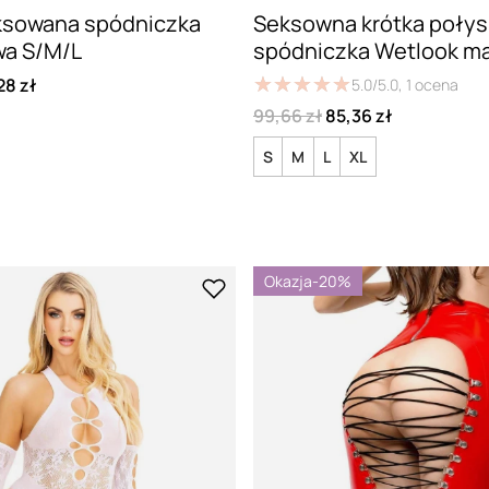
ksowana spódniczka
Seksowna krótka połys
wa S/M/L
spódniczka Wetlook ma
★
★
★
★
★
★
★
★
★
★
28 zł
5.0/5.0,
1
ocena
99,66 zł
85,36 zł
S
M
L
XL
Okazja
-20%