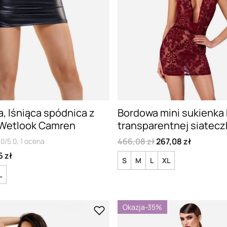
, lśniąca spódnica z
Bordowa mini sukienka 
 Wetlook Camren
transparentnej siatecz
466,08 zł
267,08 zł
.0/5.0,
1
ocena
6 zł
S
M
L
XL
L
Okazja
-35%