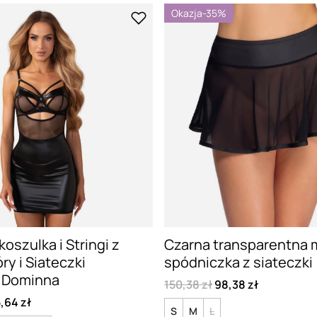
Okazja
-35%
oszulka i Stringi z
Czarna transparentna 
óry i Siateczki
spódniczka z siateczki
 Dominna
150,38 zł
98,38 zł
,64 zł
S
M
L