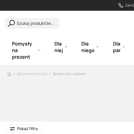
Zamów
Szukaj produktów...
Pomysły
Dla
Dla
Dla
na
niej
niego
par
prezent
Strona główna
Bielizna erotyczna
Spódniczki i sukienki
Pokaż filtry