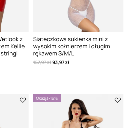
Wetlook z
Siateczkowa sukienka mini z
em Kellie
wysokim kołnierzem i długim
stringi
rękawem S/M/L
157,97 zł
93,97 zł
Okazja
-16%