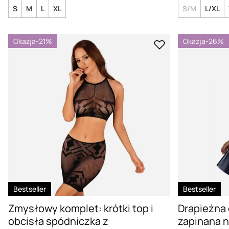
S
M
L
XL
S/M
L/XL
Okazja
-21%
Okazja
-26%
Bestseller
Bestseller
Zmysłowy komplet: krótki top i
Drapieżna 
obcisła spódniczka z
zapinana n