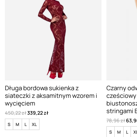
Długa bordowa sukienka z
Czarny od
siateczki z aksamitnym wzorem i
cześciowy
wycięciem
biustonos
stringami 
450,22 zł
339,22 zł
78,96 zł
63,9
S
M
L
XL
S
M
L
X