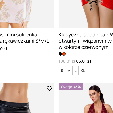
a mini sukienka
Klasyczna spódnica z 
z rękawiczkami S/M/L
otwartym, wiązanym tył
w kolorze czerwonym + 
0 zł
106,01 zł
85,01 zł
S
M
L
XL
Okazja
-43%