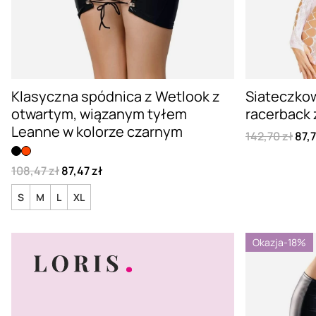
Klasyczna spódnica z Wetlook z
Siateczkow
otwartym, wiązanym tyłem
racerback 
Leanne w kolorze czarnym
142,70 zł
87,7
108,47 zł
87,47 zł
S
M
L
XL
Okazja
-18%