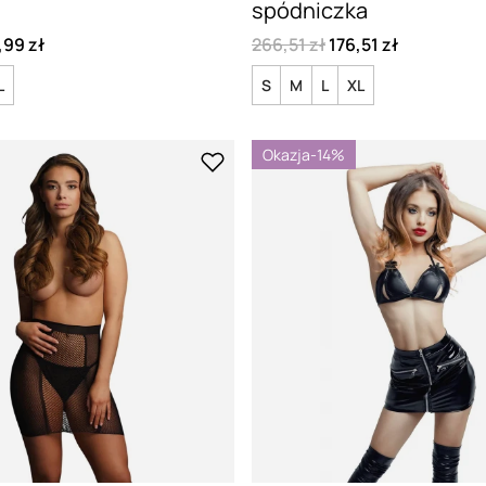
spódniczka
,99 zł
266,51 zł
176,51 zł
L
S
M
L
XL
Okazja
-14%