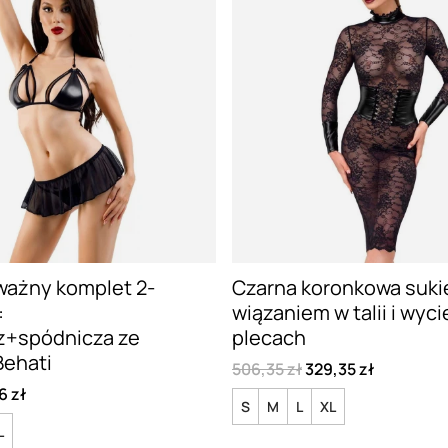
ważny komplet 2-
Czarna koronkowa sukie
:
wiązaniem w talii i wyc
z+spódnicza ze
plecach
Behati
506,35 zł
329,35 zł
6 zł
S
M
L
XL
L