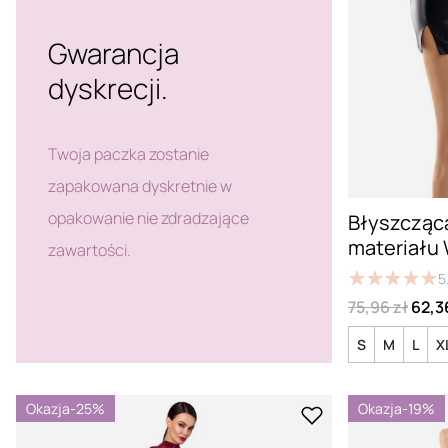
Gwarancja
dyskrecji.
Twoja paczka zostanie
zapakowana dyskretnie w
opakowanie nie zdradzające
Błyszcząca
materiału
zawartości.
★
★
★
★
★
★
★
★
★
★
5
75,96 zł
62,3
S
M
L
X
Okazja
-25%
Okazja
-19%