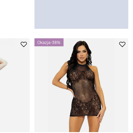
Okazja
-38%