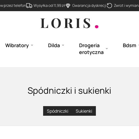
 przez telefon
Wysyłka od 11,99 zł
Gwarancja dyskrecji
Zwrot i wymiana
Wibratory
Dilda
Drogeria
Bdsm
erotyczna
Spódniczki i sukienki
Spódniczki
Sukienki