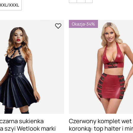
XXL/XXXL
Okazja
-34%
czarna sukienka
Czerwony komplet wet 
a szyi Wetlook marki
koronką: top halter i mi