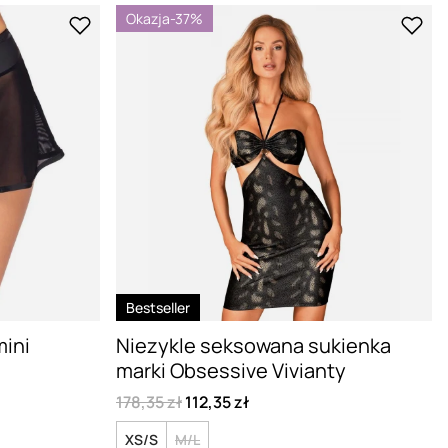
Okazja
-37%
Bestseller
mini
Niezykle seksowana sukienka
marki Obsessive Vivianty
178,35 zł
112,35 zł
XS/S
M/L