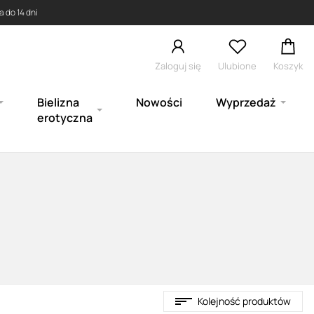
 do 14 dni
Zaloguj się
Ulubione
Koszyk
Bielizna
Nowości
Wyprzedaż
erotyczna
Kolejność produktów