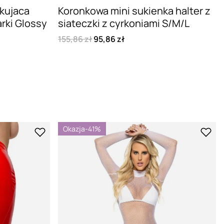
kujaca
Koronkowa mini sukienka halter z
rki Glossy
siateczki z cyrkoniami S/M/L
155,86 zł
95,86 zł
Okazja
-41%