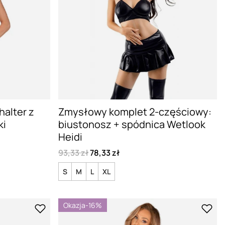
halter z
Zmysłowy komplet 2-częściowy:
ki
biustonosz + spódnica Wetlook
Heidi
93,33 zł
78,33 zł
S
M
L
XL
Okazja
-16%