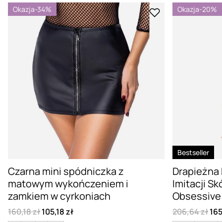
Okazja
-34%
Okazja
-20%
Bestseller
Czarna mini spódniczka z
Drapieżna k
matowym wykończeniem i
Imitacji Sk
zamkiem w cyrkoniach
Obsessive
160,18 zł
105,18 zł
206,64 zł
165