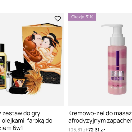
Okazja
-31%
 zestaw do gry
Kremowo-żel do masaż
 olejkami, farbką do
afrodyzyjnym zapache
rkiem 6w1
105,31 zł
72,31 zł