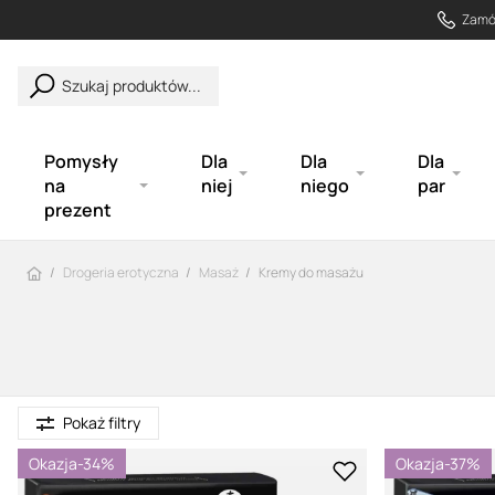
Zamów
Szukaj produktów...
Pomysły
Dla
Dla
Dla
na
niej
niego
par
prezent
Strona główna
Drogeria erotyczna
Masaż
Kremy do masażu
Pokaż filtry
Okazja
-34%
Okazja
-37%