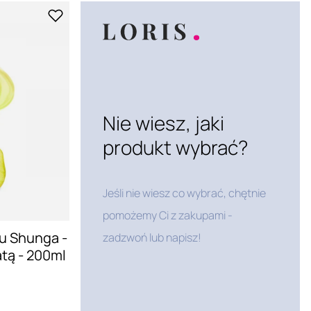
Nie wiesz, jaki
produkt wybrać?
Jeśli nie wiesz co wybrać, chętnie
pomożemy Ci z zakupami -
u Shunga -
zadzwoń lub napisz!
atą - 200ml