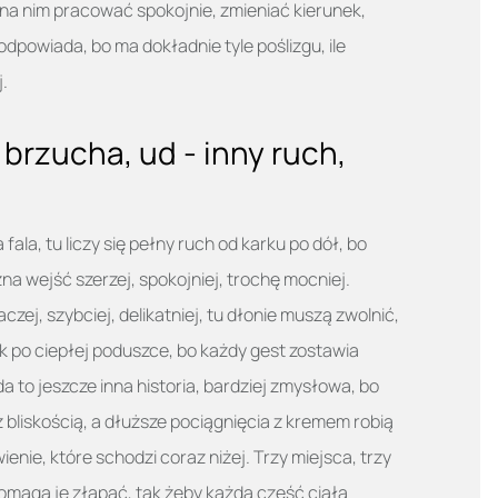
 nim pracować spokojnie, zmieniać kierunek,
 odpowiada, bo ma dokładnie tyle poślizgu, ile
j.
brzucha, ud - inny ruch,
fala, tu liczy się pełny ruch od karku po dół, bo
żna wejść szerzej, spokojniej, trochę mocniej.
czej, szybciej, delikatniej, tu dłonie muszą zwolnić,
ak po ciepłej poduszce, bo każdy gest zostawia
da to jeszcze inna historia, bardziej zmysłowa, bo
z bliskością, a dłuższe pociągnięcia z kremem robią
nie, które schodzi coraz niżej. Trzy miejsca, trzy
pomaga je złapać, tak żeby każda część ciała