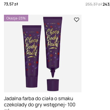
73,57 zł
255,37 zł
243
Okazja
-23%
Jadalna farba do ciała o smaku
czekolady do gry wstępnej- 100