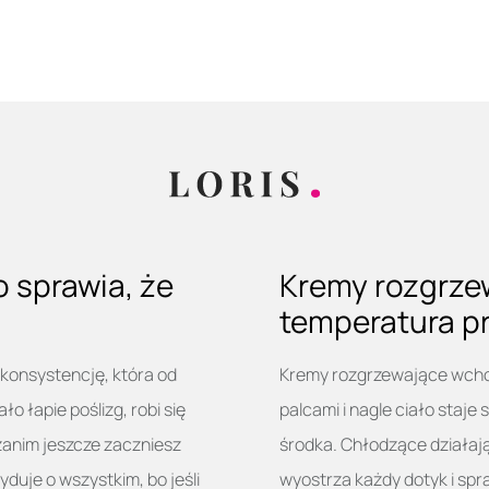
 sprawia, że
Kremy rozgrze
temperatura p
 konsystencję, która od
Kremy rozgrzewające wchodz
ło łapie poślizg, robi się
palcami i nagle ciało staje 
 zanim jeszcze zaczniesz
środka. Chłodzące działają 
uje o wszystkim, bo jeśli
wyostrza każdy dotyk i spr