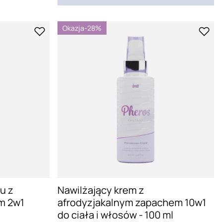
Okazja
-28%
u z
Nawilżający krem z
m 2w1
afrodyzjakalnym zapachem 10w1
do ciała i włosów - 100 ml