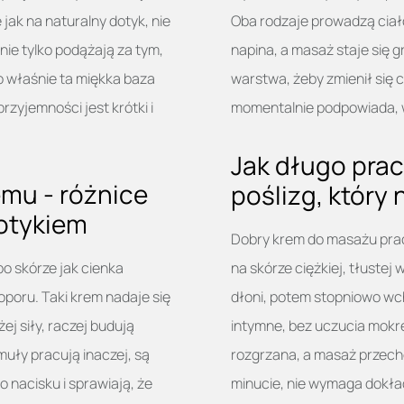
 jak na naturalny dotyk, nie
Oba rodzaje prowadzą ciało
ie tylko podążają za tym,
napina, a masaż staje się g
To właśnie ta miękka baza
warstwa, żeby zmienił się c
zyjemności jest krótki i
momentalnie podpowiada, w 
Jak długo pra
emu - różnice
poślizg, który 
otykiem
Dobry krem do masażu pracuj
po skórze jak cienka
na skórze ciężkiej, tłustej
oporu. Taki krem nadaje się
dłoni, potem stopniowo wchł
ej siły, raczej budują
intymne, bez uczucia mokre
rmuły pracują inaczej, są
rozgrzana, a masaż przecho
 nacisku i sprawiają, że
minucie, nie wymaga dokład