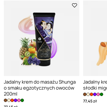
Jadalny krem do masażu Shunga
Jadalny k
o smaku egzotycznych owoców
słodki mig
200ml
77,45 zł