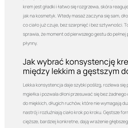
krem jest gładki i łatwo się rozgrzewa, skóra reaguje
jak na kosmetyk. Wtedy masaż zaczyna się sam, dłon
co ciało już czuje, bez szarpnięć i bez sztywności. 
sprawia, że moment od pierwszego gestu do pełnej pr
płynny.
Jak wybrać konsystencję kr
między lekkim a gęstszym d
Lekka konsystencja daje szybki poślizg, rozlewa się 
mgiełka i pozwala dłoni przesuwać się bez żadnego 
do miękkich, długich ruchów, które nie wymagają duż
nastrój i rozluźniają ciało krok po kroku. Gęstsze fo
cięższe, bardziej konkretne, dają wrażenie głębszego