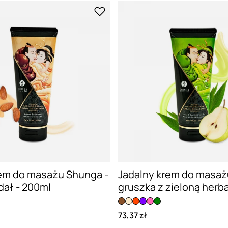
rem do masażu Shunga -
Jadalny krem do masaż
dał - 200ml
gruszka z zieloną herb
73,37 zł