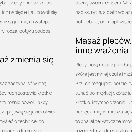
wybór, kiedy chcesz skupić
scenę swoim tempem. Można
ch napięcie i jak powoli się
nacisk, rytm, a ciało wciąż
emy są jak miękki wstęp,
potrzebuje, ani kropli więce
óry rodzaj dotyku podoba
Masaż pleców, 
inne wrażenia
aż zmienia się
Plecy biorą masaż jak długa 
skóra jest mniej czuła i mo
saż zaczyna iść w inną
Brzuch reaguje zupełnie ina
ażdy ruch zostawia krótkie
sunąć po miękkiej skórze j
mi rośnie powoli, jakby
krótkie, intymne drżenie. U
cze pojawią się jakiekolwiek
napięcie mięśni miesza się 
yśleć o technice, bo
to charakterystyczne mrowie
 udach, a krem tylko
różne rytmy, a krem tylko 