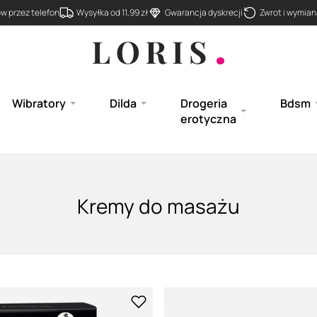
 przez telefon
Wysyłka od 11,99 zł
Gwarancja dyskrecji
Zwrot i wymiana
Wibratory
Dilda
Drogeria
Bdsm
erotyczna
Kremy do masażu