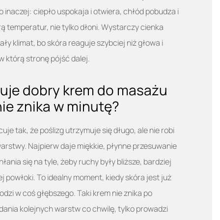
 inaczej: ciepło uspokaja i otwiera, chłód pobudza i
rą temperatur, nie tylko dłoni. Wystarczy cienka
ały klimat, bo skóra reaguje szybciej niż głowa i
którą stronę pójść dalej.
cuje dobry krem do masażu
nie znika w minutę?
e tak, że poślizg utrzymuje się długo, ale nie robi
 warstwy. Najpierw daje miękkie, płynne przesuwanie
ania się na tyle, żeby ruchy były bliższe, bardziej
j powłoki. To idealny moment, kiedy skóra jest już
dzi w coś głębszego. Taki krem nie znika po
ania kolejnych warstw co chwilę, tylko prowadzi