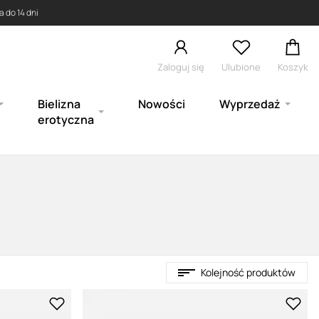
 do 14 dni
Zaloguj się
Ulubione
Koszyk
Bielizna
Nowości
Wyprzedaż
erotyczna
Kolejność produktów