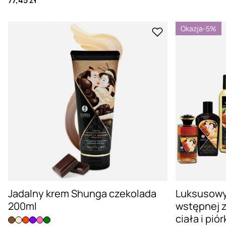
77,45 zł
Okazja
-5%
Jadalny krem Shunga czekolada
Luksusowy
200ml
wstępnej z
ciała i pió