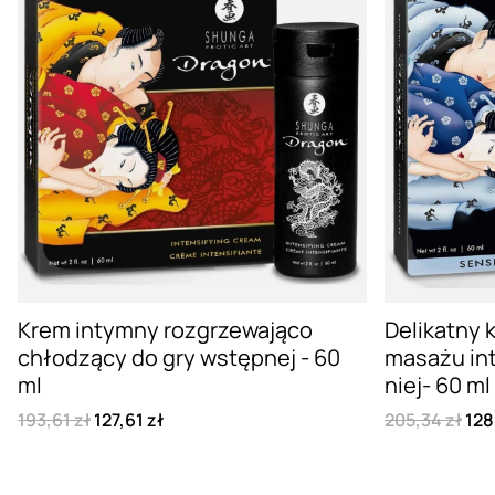
Krem intymny rozgrzewająco
Delikatny 
chłodzący do gry wstępnej - 60
masażu int
ml
niej- 60 ml
193,61 zł
127,61 zł
205,34 zł
128