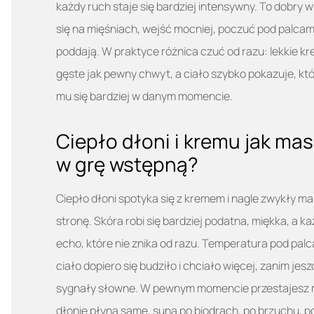
każdy ruch staje się bardziej intensywny. To dobry 
się na mięśniach, wejść mocniej, poczuć pod palcami i
poddają. W praktyce różnica czuć od razu: lekkie kr
gęste jak pewny chwyt, a ciało szybko pokazuje, kt
mu się bardziej w danym momencie.
Ciepło dłoni i kremu jak mas
w grę wstępną?
Ciepło dłoni spotyka się z kremem i nagle zwykły ma
stronę. Skóra robi się bardziej podatna, miękka, a k
echo, które nie znika od razu. Temperatura pod palca
ciało dopiero się budziło i chciało więcej, zanim jesz
sygnały słowne. W pewnym momencie przestajesz m
dłonie płyną same, suną po biodrach, po brzuchu, po