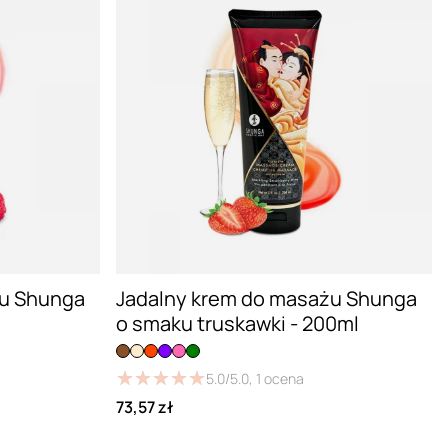
żu Shunga
Jadalny krem do masażu Shunga
o smaku truskawki - 200ml
★
★
★
★
★
★
★
★
★
★
5.0/5.0,
1
ocena
73,57 zł