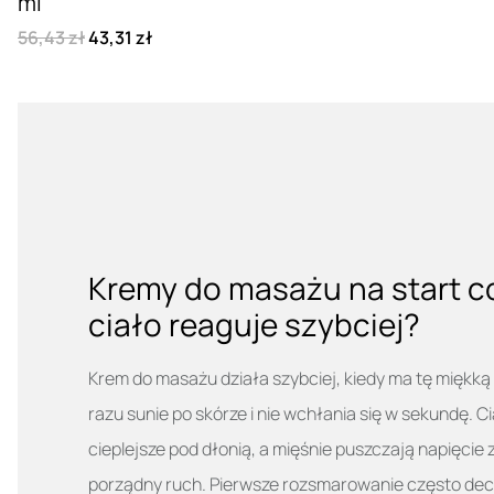
ml
56,43 zł
43,31 zł
Kremy do masażu na start co
ciało reaguje szybciej?
Krem do masażu działa szybciej, kiedy ma tę miękką
razu sunie po skórze i nie wchłania się w sekundę. Cia
cieplejsze pod dłonią, a mięśnie puszczają napięcie
porządny ruch. Pierwsze rozsmarowanie często decyd