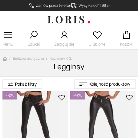
Zamów przez telefon
Wysyłka od 11,99 zł
Menu
Szukaj
Zaloguj się
Ulubione
Koszyk
Strona główna
Bielizna erotyczna
Rozmiary XXL
Legginsy
Pokaż filtry
Kolejność produktów
-8%
-9%