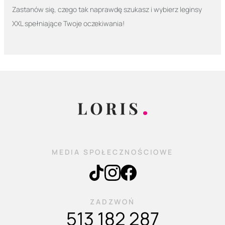
Zastanów się, czego tak naprawdę szukasz i wybierz leginsy
XXL spełniające Twoje oczekiwania!
MEDIA SPOŁECZNOŚCIOWE
ZADZWOŃ
513 182 287