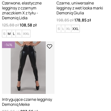
Czerwone, elastyczne
Czarne, uniwersalne
legginsy z czarnym
legginsy z wet looka marki
znaczkiem X z tyłu -
Demoniq Giulia
Demoniq Lidia
198,85 zł
178,85 zł
125,88 zł
108,58 zł
S
L
XL
XXL
S
M
L
XL
XXL
-14%
Intrygujące czarne legginsy
Demoniq Meike