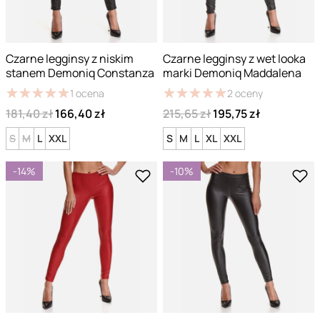
Czarne legginsy z niskim
Czarne legginsy z wet looka
stanem Demoniq Constanza
marki Demoniq Maddalena
★
★
★
★
★
★
★
★
★
★
★
★
★
★
★
★
★
★
★
★
1
ocena
2
oceny
181,40 zł
166,40 zł
215,65 zł
195,75 zł
S
M
L
XXL
S
M
L
XL
XXL
-14%
-10%