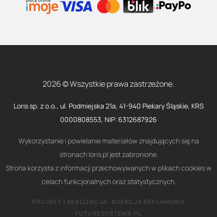
2026 © Wszystkie prawa zastrzeżone.
Loris sp. z o.o., ul. Podmiejska 21a, 41-940 Piekary Śląskie, KRS
0000808553, NIP: 6312687926
Wykorzystanie i powielanie materiałów znajdujących się na
stronach loris.pl jest zabronione.
Strona korzysta z informacji przechowywanych w plikach cookies w
celach funkcjonalnych oraz statystycznych.
PROJEKT I REALIZACJA:
AGENCJA REKLAMOWA
FUTURESYSTEMS.PL