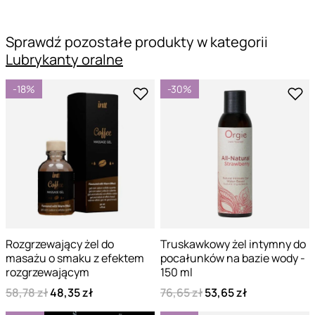
Sprawdź pozostałe produkty w kategorii
Lubrykanty oralne
-18%
-30%
Rozgrzewający żel do
Truskawkowy żel intymny do
masażu o smaku z efektem
pocałunków na bazie wody -
rozgrzewającym
150 ml
58,78 zł
48,35 zł
76,65 zł
53,65 zł