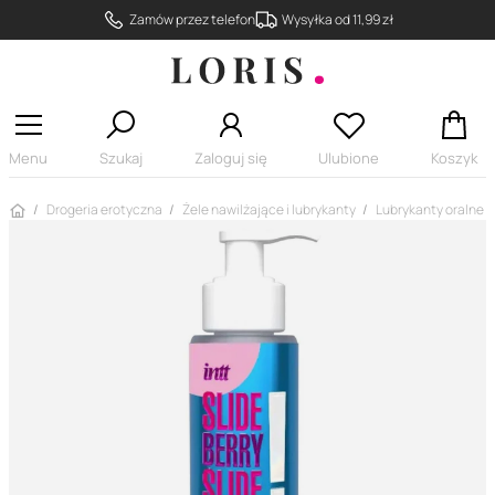
Zamów przez telefon
Wysyłka od 11,99 zł
Menu
Szukaj
Zaloguj się
Ulubione
Koszyk
Strona główna
Drogeria erotyczna
Żele nawilżające i lubrykanty
Lubrykanty oralne