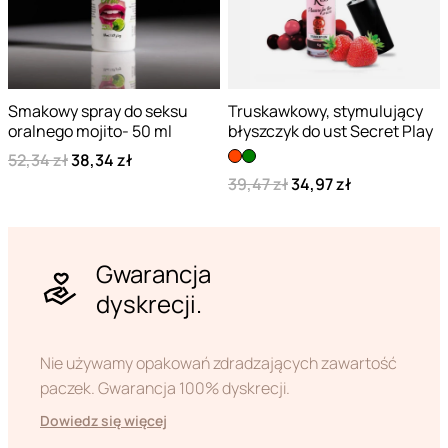
Smakowy spray do seksu
Truskawkowy, stymulujący
oralnego mojito- 50 ml
błyszczyk do ust Secret Play
52,34 zł
38,34 zł
39,47 zł
34,97 zł
Gwarancja
dyskrecji.
Nie używamy opakowań zdradzających zawartość
paczek. Gwarancja 100% dyskrecji.
Dowiedz się więcej