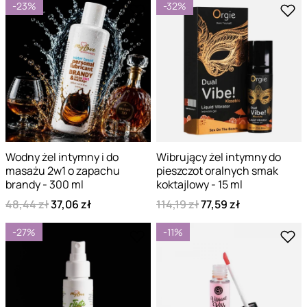
-23%
-32%
Wodny żel intymny i do
Wibrujący żel intymny do
masażu 2w1 o zapachu
pieszczot oralnych smak
brandy - 300 ml
koktajlowy - 15 ml
48,44 zł
37,06 zł
114,19 zł
77,59 zł
-27%
-11%