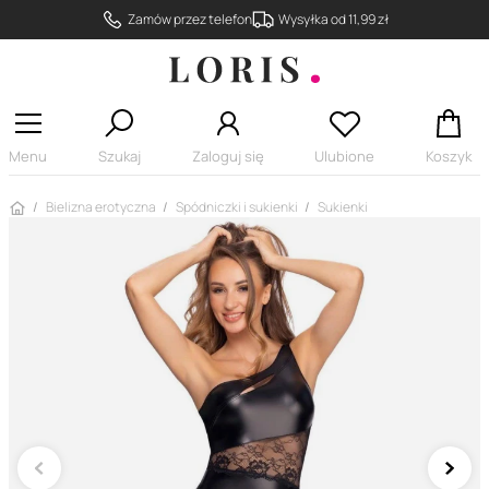
Zamów przez telefon
Wysyłka od 11,99 zł
Menu
Szukaj
Zaloguj się
Ulubione
Koszyk
Strona główna
Bielizna erotyczna
Spódniczki i sukienki
Sukienki