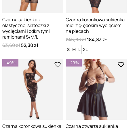
Czarna sukienka z
Czarna koronkowa sukienka
elastycznej siateczki z
midi z głębokim wycięciem
wycięciami i odkrytymi
na plecach
ramionami S/M/L
246,83 zł
184,83 zł
63,60 zł
52,30 zł
S
M
L
XL
-49%
-29%
Czarna koronkowa sukienka
Czarna otwarta sukienka