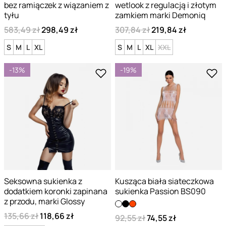
bez ramiączek z wiązaniem z
wetlook z regulacją i złotym
tyłu
zamkiem marki Demoniq
583,49 zł
298,49 zł
307,84 zł
219,84 zł
S
M
L
XL
S
M
L
XL
XXL
-13%
-19%
Seksowna sukienka z
Kusząca biała siateczkowa
dodatkiem koronki zapinana
sukienka Passion BS090
z przodu, marki Glossy
135,66 zł
118,66 zł
92,55 zł
74,55 zł