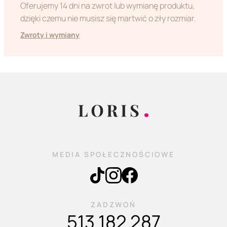
Oferujemy 14 dni na zwrot lub wymianę produktu,
dzięki czemu nie musisz się martwić o zły rozmiar.
Zwroty i wymiany
MEDIA SPOŁECZNOŚCIOWE
ZADZWOŃ
513 182 287