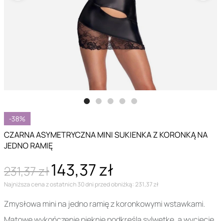
-38%
CZARNA ASYMETRYCZNA MINI SUKIENKA Z KORONKĄ NA
JEDNO RAMIĘ
143,37 zł
231,37 zł
Najniższa cena z ostatnich 30 dni przed obniżką: 231,37 zł
Zmysłowa mini na jedno ramię z koronkowymi wstawkami.
Matowe wykończenie pięknie podkreśla sylwetkę, a wycięcie