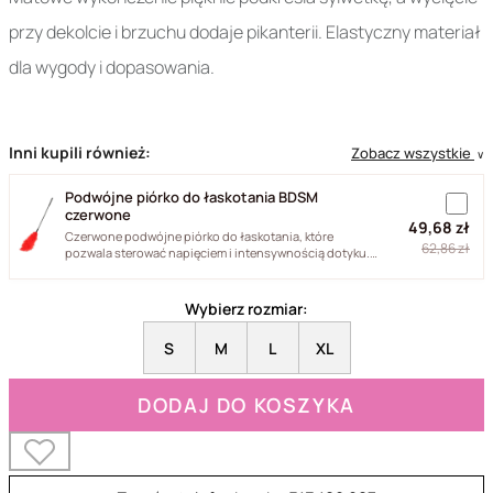
przy dekolcie i brzuchu dodaje pikanterii. Elastyczny materiał
dla wygody i dopasowania.
Inni kupili również:
Zobacz wszystkie
∨
Podwójne piórko do łaskotania BDSM
czerwone
49,68 zł
Czerwone podwójne piórko do łaskotania, które
62,86 zł
pozwala sterować napięciem i intensywnością dotyku.
Naturalne pióra...
Wybierz rozmiar:
S
M
L
XL
DODAJ DO KOSZYKA