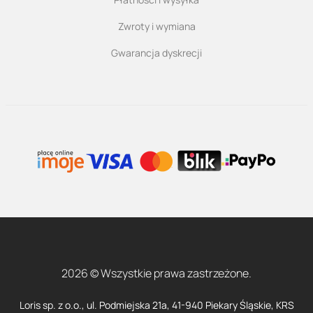
Zwroty i wymiana
Gwarancja dyskrecji
2026 © Wszystkie prawa zastrzeżone.
Loris sp. z o.o., ul. Podmiejska 21a, 41-940 Piekary Śląskie, KRS