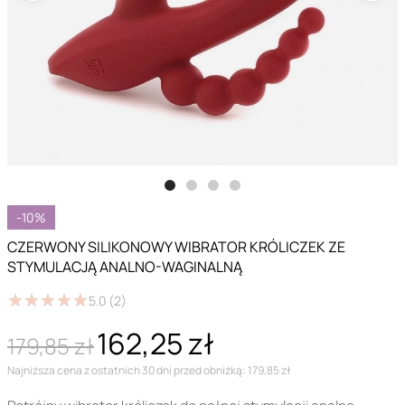
-10%
CZERWONY SILIKONOWY WIBRATOR KRÓLICZEK ZE
STYMULACJĄ ANALNO-WAGINALNĄ
★
★
★
★
★
★
★
★
★
★
5.0
(2)
162,25 zł
179,85 zł
Najniższa cena z ostatnich 30 dni przed obniżką: 179,85 zł