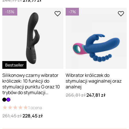
244,77 zł
219,77 zł
-13%
-7%
Bestseller
Silikonowy czarny wibrator
Wibrator króliczek do
króliczek: 10 funkcji do
stymulacji waginalnej oraz
stymulacji punktu G oraz 10
analnej
trybów do stymulacji
266,81 zł
247,81 zł
łechtaczki
★
★
★
★
★
★
★
★
★
★
1
ocena
261,45 zł
228,45 zł