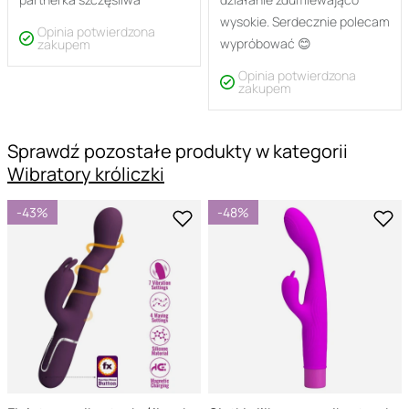
wysokie. Serdecznie polecam
Opinia potwierdzona
wypróbować 😊
zakupem
Opinia potwierdzona
zakupem
Sprawdź pozostałe produkty w kategorii
Wibratory króliczki
-43%
-48%