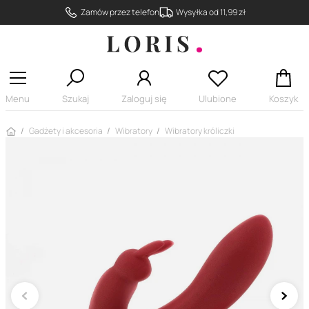
Zamów przez telefon
Wysyłka od 11,99 zł
Menu
Szukaj
Zaloguj się
Ulubione
Koszyk
Strona główna
Gadżety i akcesoria
Wibratory
Wibratory króliczki