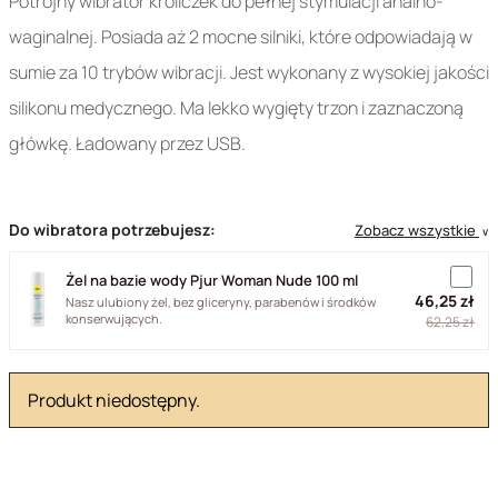
Potrójny wibrator króliczek do pełnej stymulacji analno-
waginalnej. Posiada aż 2 mocne silniki, które odpowiadają w
sumie za 10 trybów wibracji. Jest wykonany z wysokiej jakości
silikonu medycznego. Ma lekko wygięty trzon i zaznaczoną
główkę. Ładowany przez USB.
Do wibratora potrzebujesz:
Zobacz wszystkie
∨
Żel na bazie wody Pjur Woman Nude 100 ml
46,25 zł
Nasz ulubiony żel, bez gliceryny, parabenów i środków
konserwujących.
62,25 zł
Produkt niedostępny.
35-21626