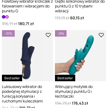
Fioletowy wibrator króliczek z
Giętki silikonowy wibrator do
falowaniem i wibracjami do
punktu G z 10 trybami
punktu G
wibracji
115,15 zł
60,15 zł
316,71 zł
180,71 zł
-10%
-9%
Bestseller
Bestseller
Luksusowy wibrator do
Wibrujący motylek do
podwójnej stymulacji z
stymulacji punktu G i
funkcją kołysania i
łechtaczki
ruchomymi kuleczkami
194,73 zł
176,43 zł