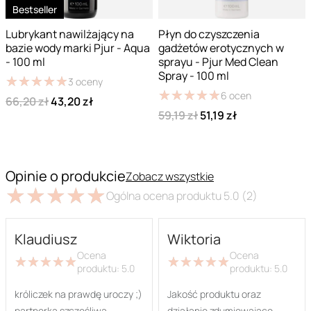
Bestseller
Lubrykant nawilżający na
Płyn do czyszczenia
bazie wody marki Pjur - Aqua
gadżetów erotycznych w
- 100 ml
sprayu - Pjur Med Clean
Spray - 100 ml
★
★
★
★
★
★
★
★
★
★
3
oceny
★
★
★
★
★
★
★
★
★
★
6
ocen
66,20 zł
43,20 zł
59,19 zł
51,19 zł
Opinie o produkcie
Zobacz wszystkie
★
★
★
★
★
★
★
★
★
★
Ogólna ocena produktu
5.0
(2)
Klaudiusz
Wiktoria
Ocena
Ocena
★
★
★
★
★
★
★
★
★
★
★
★
★
★
★
★
★
★
★
★
produktu:
5.0
produktu:
5.0
króliczek na prawdę uroczy ;)
Jakość produktu oraz
partnerka szczęśliwa
działanie zdumiewająco