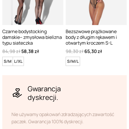
Czarne bodystocking
Bezszwowe prążkowane
damskie– zmysłowa bielizna
body z długim rękawem i
typu siateczka
otwartym kroczem S-L
84,98 zł
58,38 zł
98,30 zł
65,30 zł
S/M
L/XL
S/M/L
Gwarancja
dyskrecji.
Nie używamy opakowań zdradzających zawartość
paczek. Gwarancja 100% dyskrecji.