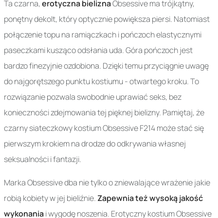
Ta czarna,
erotyczna bielizna
Obsessive ma trójkątny,
ponętny dekolt, który optycznie powiększa piersi. Natomiast
połączenie topu na ramiączkach i pończoch elastycznymi
paseczkami kusząco odsłania uda. Góra pończoch jest
bardzo finezyjnie ozdobiona. Dzięki temu przyciągnie uwagę
do najgorętszego punktu kostiumu - otwartego kroku. To
rozwiązanie pozwala swobodnie uprawiać seks, bez
konieczności zdejmowania tej pięknej bielizny. Pamiętaj, że
czarny siateczkowy kostium Obsessive F214 może stać się
pierwszym krokiem na drodze do odkrywania własnej
seksualności i fantazji.
Marka Obsessive dba nie tylko o zniewalające wrażenie jakie
robią kobiety w jej bieliźnie.
Zapewnia też wysoką jakość
wykonania
i wygodę noszenia. Erotyczny kostium Obsessive