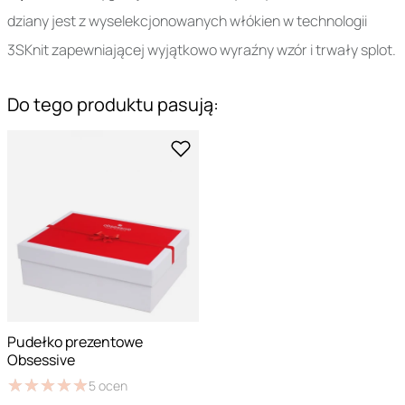
dziany jest z wyselekcjonowanych włókien w technologii
3SKnit zapewniającej wyjątkowo wyraźny wzór i trwały splot.
Do tego produktu pasują:
Pudełko prezentowe
Obsessive
★
★
★
★
★
★
★
★
★
★
5
ocen