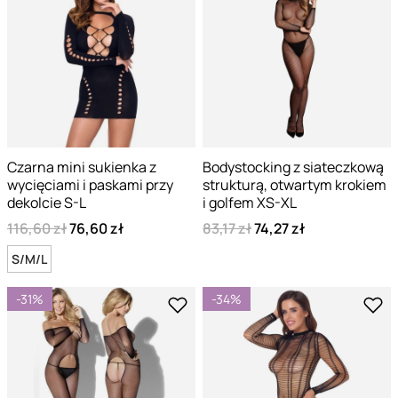
Czarna mini sukienka z
Bodystocking z siateczkową
wycięciami i paskami przy
strukturą, otwartym krokiem
dekolcie S-L
i golfem XS-XL
116,60 zł
76,60 zł
83,17 zł
74,27 zł
S/M/L
-31%
-34%