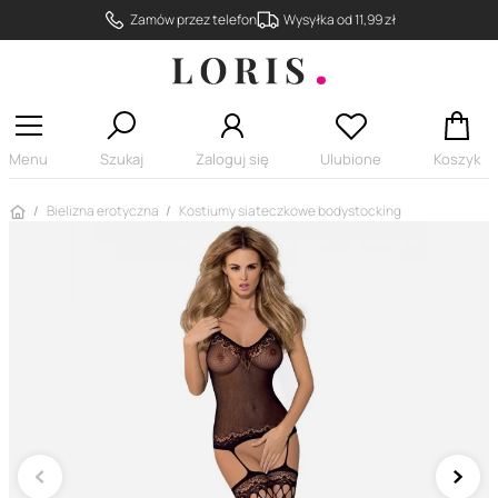
Zamów przez telefon
Wysyłka od 11,99 zł
Menu
Szukaj
Zaloguj się
Ulubione
Koszyk
Strona główna
Bielizna erotyczna
Kostiumy siateczkowe bodystocking