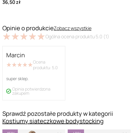
36,50 zł
Opinie o produkcie
Zobacz wszystkie
★
★
★
★
★
★
★
★
★
★
Ogólna ocena produktu
5.0
(1)
Marcin
Ocena
★
★
★
★
★
★
★
★
★
★
produktu:
5.0
super sklep.
Opinia potwierdzona
zakupem
Sprawdź pozostałe produkty w kategorii
Kostiumy siateczkowe bodystocking