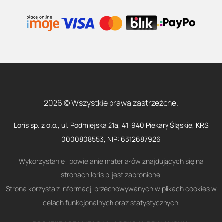
2026 © Wszystkie prawa zastrzeżone.
Loris sp. z o.o., ul. Podmiejska 21a, 41-940 Piekary Śląskie, KRS
0000808553, NIP: 6312687926
Wykorzystanie i powielanie materiałów znajdujących się na
stronach loris.pl jest zabronione.
Strona korzysta z informacji przechowywanych w plikach cookies w
celach funkcjonalnych oraz statystycznych.