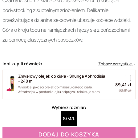
Czarny kostium z siateczki Obsessive F214 to kuszące
bodystocking z subtelnym zdobieniem. Delikatnie
prześwitująca dzianina seksownie ukazuje kobiece wdzięki.
Góra o kroju topu na ramiączkach łączy się z pończochami
za pomocą elastycznych paseczków.
Inni kupili również:
Zobacz wszystkie
∨
Zmysłowy olejek do ciała - Shunga Aphrodisia
- 240 ml
89,41 zł
Wysokiej jakości olejek do masażu całego ciała.
92,91 zł
Afrodyzjak w postaci olejku odpręża i relaksuje ciało.
Jego formuła...
Wybierz rozmiar:
S/M/L
DODAJ DO KOSZYKA