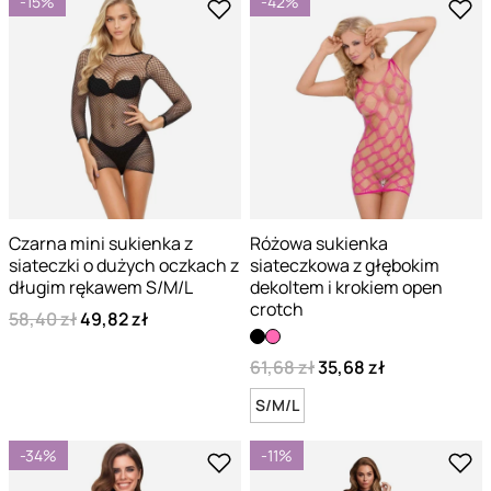
-15%
-42%
Czarna mini sukienka z
Różowa sukienka
siateczki o dużych oczkach z
siateczkowa z głębokim
długim rękawem S/M/L
dekoltem i krokiem open
crotch
58,40 zł
49,82 zł
61,68 zł
35,68 zł
S/M/L
-34%
-11%