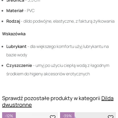
Średnica
- 3,5 cm
Materiał
- PVC
Rodzaj
- dildo podwójne, elastyczne, z fakturą żyłkowania
Wskazówka
Lubrykant
- dla większego komfortu użyj lubrykantu na
bazie wody
Czyszczenie
- umyj po użyciu ciepłą wodą z łagodnym
środkiem do higieny akcesoriów erotycznych
Sprawdź pozostałe produkty w kategorii
Dilda
dwustronne
-12%
-39%