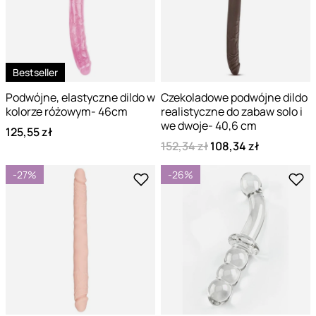
Bestseller
Podwójne, elastyczne dildo w
Czekoladowe podwójne dildo
kolorze różowym- 46cm
realistyczne do zabaw solo i
we dwoje- 40,6 cm
125,55 zł
152,34 zł
108,34 zł
-27%
-26%