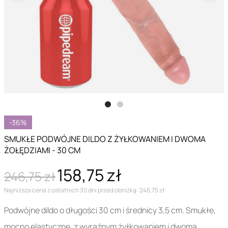
-36%
SMUKŁE PODWÓJNE DILDO Z ŻYŁKOWANIEM I DWOMA
ŻOŁĘDZIAMI - 30 CM
158,75 zł
246,75 zł
Najniższa cena z ostatnich 30 dni przed obniżką: 246,75 zł
Podwójne dildo o długości 30 cm i średnicy 3,5 cm. Smukłe,
mocno elastyczne, z wyraźnym żyłkowaniem i dwoma