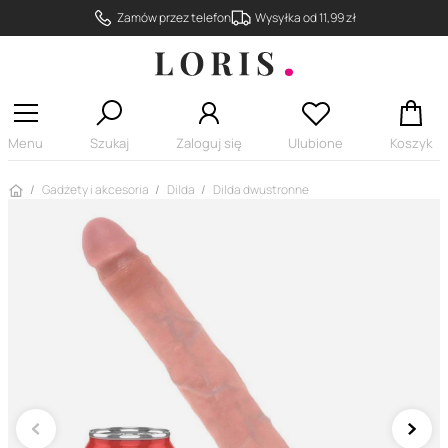
Zamów przez telefon
Wysyłka od 11,99 zł
Menu
Szukaj
Zaloguj się
Ulubione
Koszyk
Strona główna
Gadżety i akcesoria
Dilda
Dilda dwustronne