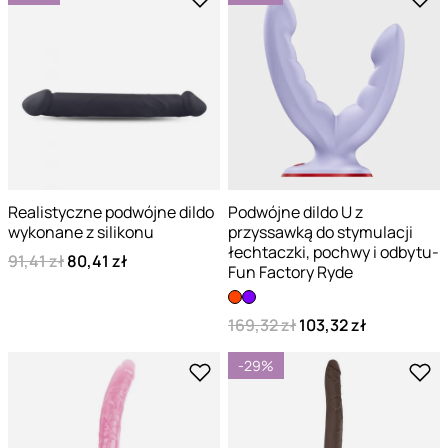
Realistyczne podwójne dildo
Podwójne dildo U z
wykonane z silikonu
przyssawką do stymulacji
łechtaczki, pochwy i odbytu-
91,41 zł
80,41 zł
Fun Factory Ryde
169,32 zł
103,32 zł
-29%