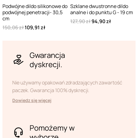
Podwójne dildo silikonowe do
Szklane dwustronne dildo
podwójnej penetracji- 30,5
analne i do punktu G - 19 cm
cm
127,90 zł
94,90 zł
150,06 zł
109,91 zł
Gwarancja
dyskrecji.
Nie używamy opakowań zdradzających zawartość
paczek. Gwarancja 100% dyskrecji.
Dowiedz się więcej
Pomożemy w
wyborze.