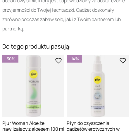
dodatkowy silnik, który jest odpowiedzialny za dostarczanie
przyjemności do Twojej łechtaczki. Gadżet doskonały
zarówno podczas zabaw solo, jak i z Twoim partnerem lub
partnerką.
Do tego produktu pasują:
-30%
-14%
Pjur Woman Aloe żel
Płyn do czyszczenia
nawilżający z aloesem 100 ml
gadżetów erotycznych w