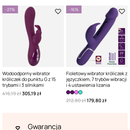
-27%
-16%
Wodoodporny wibrator
Fioletowy wibrator króliczek z
króliczek do punktu G z 15
języczkiem, 7 trybów wibracji
trybami i 3 silnikami
i 4 ustawienia lizania
416,19 zł
305,19 zł
212,80 zł
179,80 zł
Gwarancja