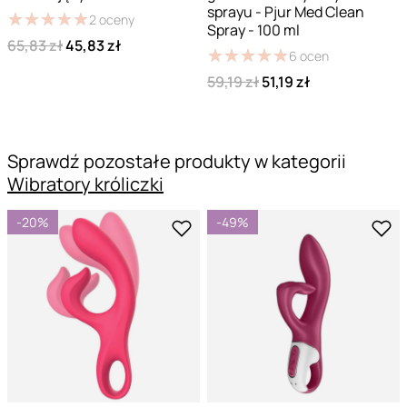
sprayu - Pjur Med Clean
★
★
★
★
★
★
★
★
★
★
2
oceny
Spray - 100 ml
65,83 zł
45,83 zł
★
★
★
★
★
★
★
★
★
★
6
ocen
59,19 zł
51,19 zł
Sprawdź pozostałe produkty w kategorii
Wibratory króliczki
-20%
-49%