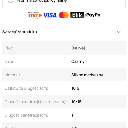
14 dni na zwrot lub wymianę
Szczegóły produktu
Płeć:
Dla niej
Kolor:
Czarny
Materiał:
Silikon medyczny
Całkowita długość (cm):
16,5
Długość penetracji (zakres w cm):
10-15
Długość penetracji (cm):
11