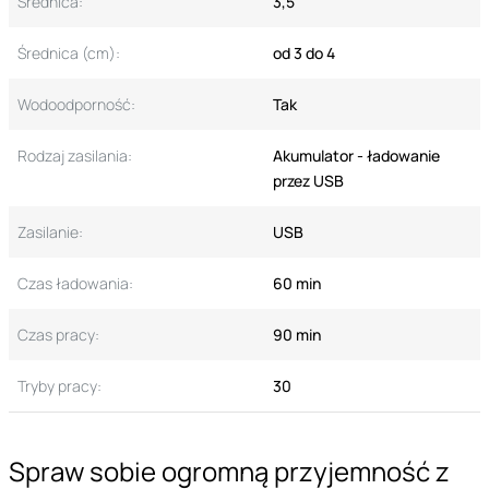
Średnica:
3,5
Średnica (cm):
od 3 do 4
Wodoodporność:
Tak
Rodzaj zasilania:
Akumulator - ładowanie
przez USB
Zasilanie:
USB
Czas ładowania:
60 min
Czas pracy:
90 min
Tryby pracy:
30
Spraw sobie ogromną przyjemność z