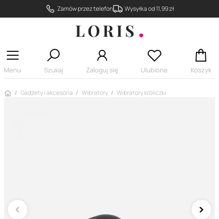
Zamów przez telefon
Wysyłka od 11,99 zł
Menu
Szukaj
Zaloguj się
Ulubione
Koszyk
Strona główna
Gadżety i akcesoria
Wibratory
Wibratory króliczki