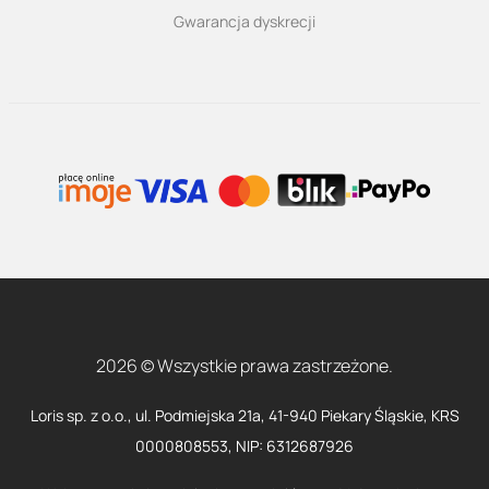
Gwarancja dyskrecji
2026 © Wszystkie prawa zastrzeżone.
Loris sp. z o.o., ul. Podmiejska 21a, 41-940 Piekary Śląskie, KRS
0000808553, NIP: 6312687926