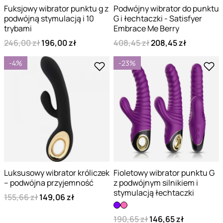
Fuksjowy wibrator punktu g z
Podwójny wibrator do punktu
podwójną stymulacją i 10
G i łechtaczki - Satisfyer
trybami
Embrace Me Berry
246,00 zł
196,00 zł
408,45 zł
208,45 zł
-4%
-23%
Luksusowy wibrator króliczek
Fioletowy wibrator punktu G
– podwójna przyjemność
z podwójnym silnikiem i
stymulacją łechtaczki
155,66 zł
149,06 zł
190,65 zł
146,65 zł