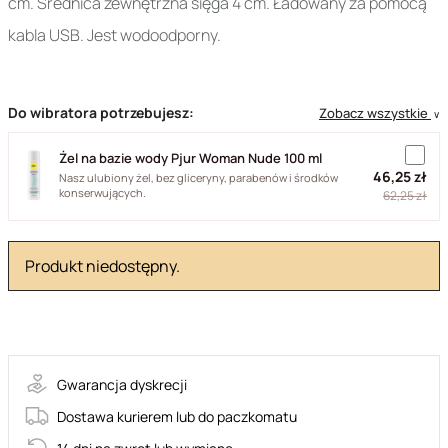
cm. Średnica zewnętrzna sięga 4 cm. Ładowany za pomocą
kabla USB. Jest wodoodporny.
Do wibratora potrzebujesz:
Zobacz wszystkie
∨
Żel na bazie wody Pjur Woman Nude 100 ml
46,25 zł
Nasz ulubiony żel, bez gliceryny, parabenów i środków
konserwujących.
62,25 zł
Produkt niedostępny.
BI-014495-2
Gwarancja dyskrecji
Dostawa kurierem lub do paczkomatu