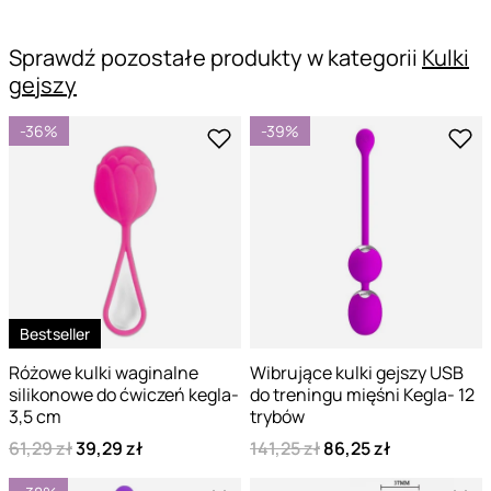
Sprawdź pozostałe produkty w kategorii
Kulki
gejszy
-36%
-39%
Bestseller
Różowe kulki waginalne
Wibrujące kulki gejszy USB
silikonowe do ćwiczeń kegla-
do treningu mięśni Kegla- 12
3,5 cm
trybów
61,29 zł
39,29 zł
141,25 zł
86,25 zł