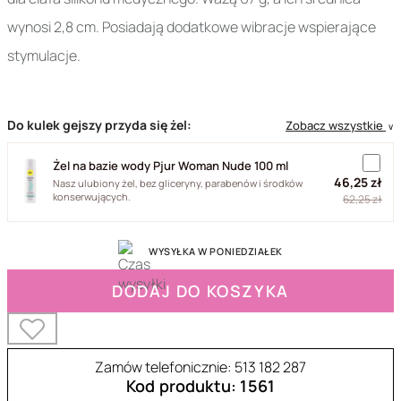
wynosi 2,8 cm. Posiadają dodatkowe wibracje wspierające
stymulacje.
Do kulek gejszy przyda się żel:
Zobacz wszystkie
∨
Żel na bazie wody Pjur Woman Nude 100 ml
46,25 zł
Nasz ulubiony żel, bez gliceryny, parabenów i środków
konserwujących.
62,25 zł
WYSYŁKA W PONIEDZIAŁEK
DODAJ DO KOSZYKA
Zamów telefonicznie: 513 182 287
Kod produktu: 1561