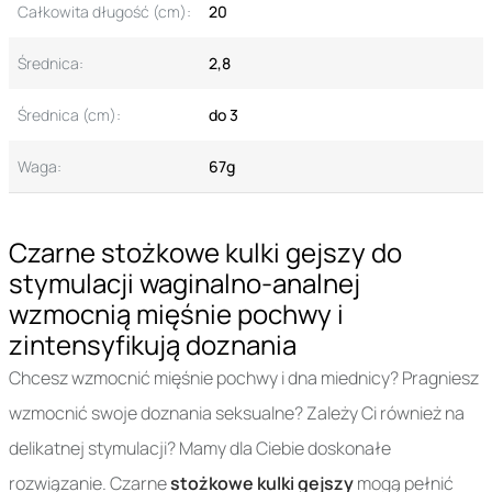
Całkowita długość (cm):
20
Średnica:
2,8
Średnica (cm):
do 3
Waga:
67g
Czarne stożkowe kulki gejszy do
stymulacji waginalno-analnej
wzmocnią mięśnie pochwy i
zintensyfikują doznania
Chcesz wzmocnić mięśnie pochwy i dna miednicy? Pragniesz
wzmocnić swoje doznania seksualne? Zależy Ci również na
delikatnej stymulacji? Mamy dla Ciebie doskonałe
rozwiązanie. Czarne
stożkowe kulki gejszy
mogą pełnić