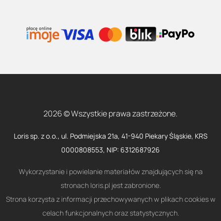
2026 © Wszystkie prawa zastrzeżone.
Loris sp. z o.o., ul. Podmiejska 21a, 41-940 Piekary Śląskie, KRS
0000808553, NIP: 6312687926
Wykorzystanie i powielanie materiałów znajdujących się na
stronach loris.pl jest zabronione.
Strona korzysta z informacji przechowywanych w plikach cookies w
celach funkcjonalnych oraz statystycznych.