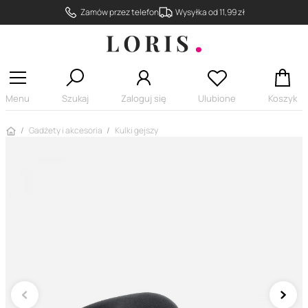
Zamów przez telefon
Wysyłka od 11,99 zł
Menu
Szukaj
Zaloguj się
Ulubione
Koszyk
Strona główna
Gadżety i akcesoria
Kulki gejszy