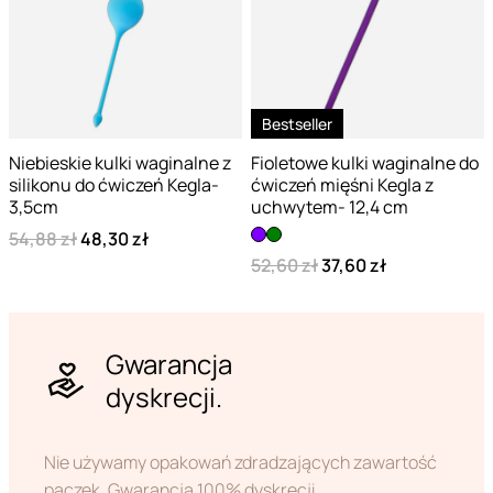
Bestseller
Niebieskie kulki waginalne z
Fioletowe kulki waginalne do
silikonu do ćwiczeń Kegla-
ćwiczeń mięśni Kegla z
3,5cm
uchwytem- 12,4 cm
54,88 zł
48,30 zł
52,60 zł
37,60 zł
Gwarancja
dyskrecji.
Nie używamy opakowań zdradzających zawartość
paczek. Gwarancja 100% dyskrecji.