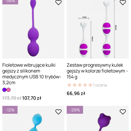
-38%
Fioletowe wibrujące kulki
Zestaw progresywny kulek
gejszy z silikonem
gejszy w kolorze fioletowym -
medycznym USB 10 trybów-
154 g
3,2cm
★
★
★
★
★
★
★
★
★
★
1
ocena
66,96 zł
173,70 zł
107,70 zł
-12%
-29%