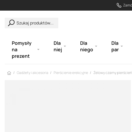
Zamów
Szukaj produktów...
Pomysły
Dla
Dla
Dla
na
niej
niego
par
prezent
Strona główna
Gadżety i akcesoria
Pierścienie erekcyjne
Żelowy czarny pierścień