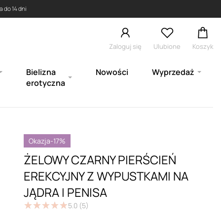
 do 14 dni
Zaloguj się
Ulubione
Koszyk
Bielizna
Nowości
Wyprzedaż
erotyczna
Okazja
-17%
ŻELOWY CZARNY PIERŚCIEŃ
EREKCYJNY Z WYPUSTKAMI NA
JĄDRA I PENISA
★
★
★
★
★
★
★
★
★
★
5.0
(5)