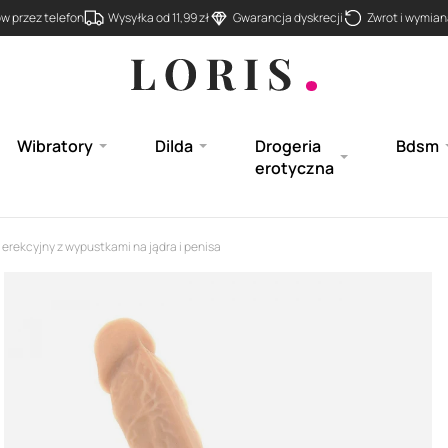
 przez telefon
Wysyłka od 11,99 zł
Gwarancja dyskrecji
Zwrot i wymiana
Wibratory
Dilda
Drogeria
Bdsm
erotyczna
 erekcyjny z wypustkami na jądra i penisa