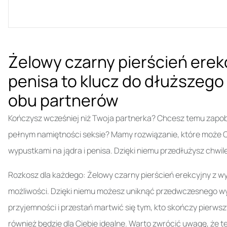
Żelowy czarny pierścień erekc
penisa to klucz do dłuższego
obu partnerów
Kończysz wcześniej niż Twoja partnerka? Chcesz temu zapob
pełnym namiętności seksie? Mamy rozwiązanie, które może C
wypustkami na jądra i penisa. Dzięki niemu przedłużysz chwil
Rozkosz dla każdego: Żelowy czarny pierścień erekcyjny z w
możliwości. Dzięki niemu możesz uniknąć przedwczesnego wy
przyjemności i przestań martwić się tym, kto skończy pierwsz
również będzie dla Ciebie idealne. Warto zwrócić uwagę, że t