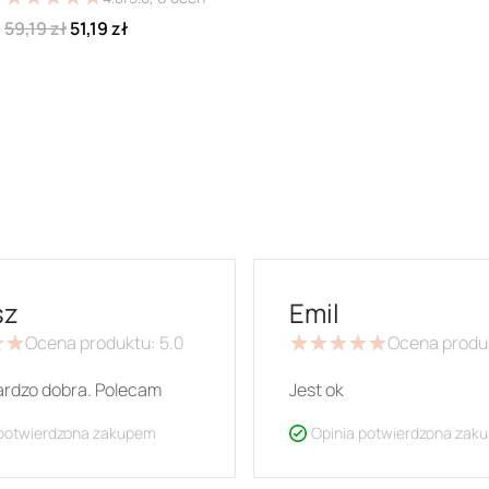
59,19 zł
51,19 zł
sz
Emil
★
★
★
★
Ocena produktu:
5.0
★
★
★
★
★
★
★
★
★
★
Ocena produ
ardzo dobra. Polecam
Jest ok
 potwierdzona zakupem
Opinia potwierdzona zak