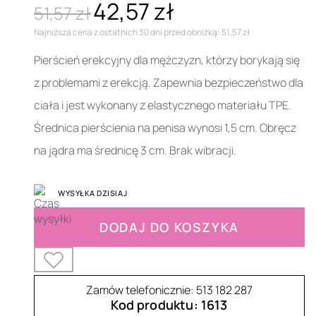
42,57 zł
51,57 zł
Najniższa cena z ostatnich 30 dni przed obniżką: 51,57 zł
Pierścień erekcyjny dla mężczyzn, którzy borykają się
z problemami z erekcją. Zapewnia bezpieczeństwo dla
ciała i jest wykonany z elastycznego materiału TPE.
Średnica pierścienia na penisa wynosi 1,5 cm. Obręcz
na jądra ma średnicę 3 cm. Brak wibracji.
WYSYŁKA DZISIAJ
DODAJ DO KOSZYKA
Zamów telefonicznie: 513 182 287
Kod produktu: 1613