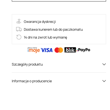
30-12747-X-BLACK
Gwarancja dyskrecji
Dostawa kurierem lub do paczkomatu
14 dni na zwrot lub wymianę
Szczegóły produktu
Płeć:
Dla niego
Informacje o producencie
Kolor:
Czarny
Materiał:
Żel