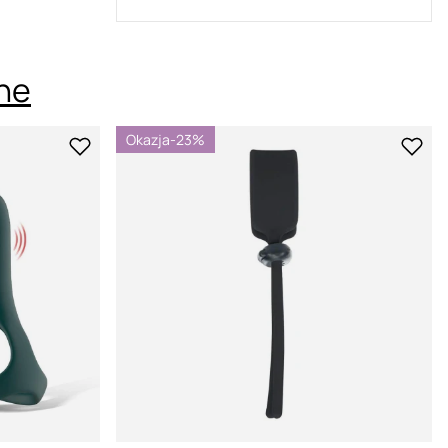
jne
Okazja
-23%