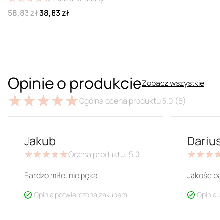
58,83 zł
38,83 zł
Opinie o produkcie
Zobacz wszystkie
★
★
★
★
★
★
★
★
★
★
Ogólna ocena produktu
5.0
(5)
Jakub
Dariu
★
★
★
★
★
★
★
★
★
★
Ocena produktu:
5.0
★
★
★
★
★
★
Bardzo miłe, nie pęka
Jakość b
Opinia potwierdzona zakupem
Opinia