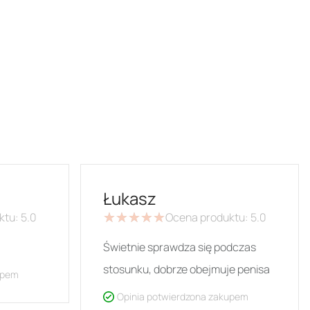
Łukasz
ktu:
5.0
★
★
★
★
★
★
★
★
★
★
Ocena produktu:
5.0
Świetnie sprawdza się podczas
stosunku, dobrze obejmuje penisa
upem
Opinia potwierdzona zakupem