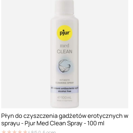
Płyn do czyszczenia gadżetów erotycznych w
sprayu - Pjur Med Clean Spray - 100 ml
★
★
★
★
★
★
★
★
★
★
4.8/5.0,
6
ocen