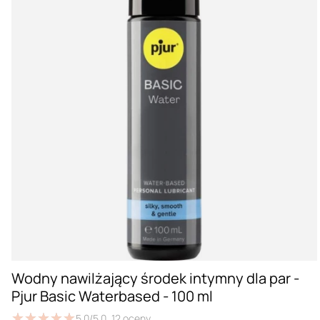
Wodny nawilżający środek intymny dla par -
Pjur Basic Waterbased - 100 ml
★
★
★
★
★
★
★
★
★
★
5.0/5.0,
12
oceny