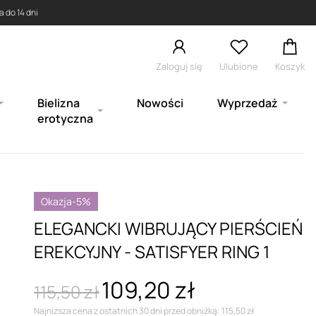
 do 14 dni
Zaloguj się
Ulubione
Koszyk
Bielizna
Nowości
Wyprzedaż
erotyczna
Okazja
-5%
ELEGANCKI WIBRUJĄCY PIERŚCIEŃ
EREKCYJNY - SATISFYER RING 1
109,20 zł
115,50 zł
Najniższa cena z ostatnich 30 dni przed obniżką: 115,50 zł