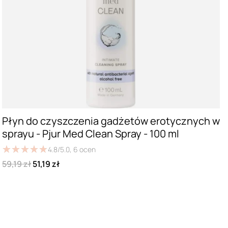
Płyn do czyszczenia gadżetów erotycznych w
sprayu - Pjur Med Clean Spray - 100 ml
★
★
★
★
★
★
★
★
★
★
4.8/5.0,
6
ocen
59,19 zł
51,19 zł