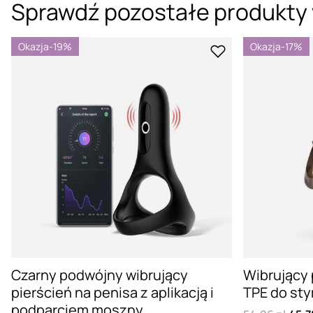
Sprawdź pozostałe produkty 
Okazja
-19%
Okazja
-17%
Czarny podwójny wibrujący
Wibrujący 
pierścień na penisa z aplikacją i
TPE do sty
podparciem moszny