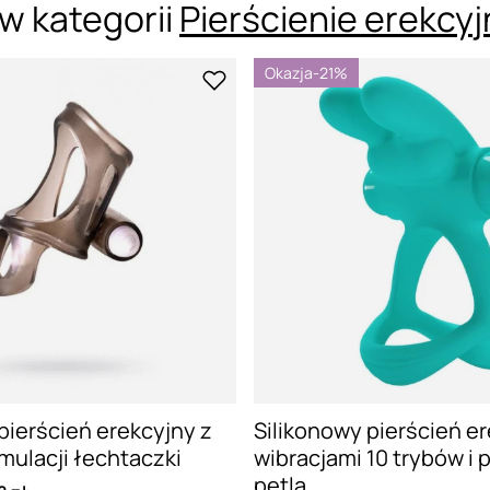
w kategorii
Pierścienie erekcy
Okazja
-21%
pierścień erekcyjny z
Silikonowy pierścień er
mulacji łechtaczki
wibracjami 10 trybów i
pętlą