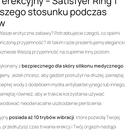
erekcyjny – Satisfyer Ring 1
aszego stosunku podczas
ów
Wasze erotyczne zabawy? Potrzebujecie czegoś, co spełni
ończoną przyjemność? W takim razie prezentujemy elegancki
y wzniesie Waszą przyjemność na zupełnie inny poziom.
wykonany z
bezpiecznego dla skóry silikonu medycznego
.
ny. Jeżeli chcesz, aby gadżet posłużył na dłużej, pamiętaj
ciepłej wody z dodatkiem mydła antybakteryjnego lub innego,
miętaj również, aby w trakcie korzystania używać
owodować nieodwracalne uszkodzenie pierścienia.
cyjny
posiada aż 10 trybów wibracji
, które pozwolą Twojej
 przedłużysz czas trwania erekcji i Twój orgazm nastąpi