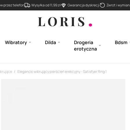
 przez telefon
Wysyłka od 11,99 zł
Gwarancja dyskrecji
Zwrot i wymiana
Wibratory
Dilda
Drogeria
Bdsm
erotyczna
ibrujące
Elegancki wibrujący pierścień erekcyjny - Satisfyer Ring 1