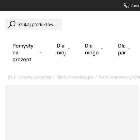
Zamów
Szukaj produktów...
Pomysły
Dla
Dla
Dla
na
niej
niego
par
prezent
Strona główna
Gadżety i akcesoria
Pierścienie erekcyjne
Pierścienie erekcyjne w