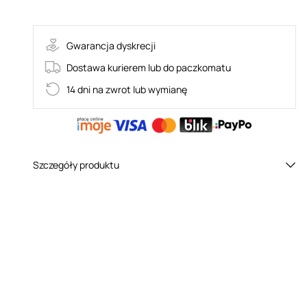
73-4000879
Gwarancja dyskrecji
Dostawa kurierem lub do paczkomatu
14 dni na zwrot lub wymianę
Szczegóły produktu
Płeć:
Dla par
Kolor:
Granatowy
Materiał:
Silikon medyczny
Całkowita długość (cm):
7,5