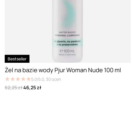
Bestseller
Żel na bazie wody Pjur Woman Nude 100 ml
★
★
★
★
★
★
★
★
★
★
5.0/5.0,
30
ocen
62,25 zł
46,25 zł