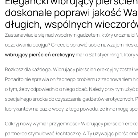
Elegancki wibrujący pierścień 
doskonale poprawi jakość W
długich, wspólnych wieczor
Zastanawiacie się nad wspólnym gadżetem, który urozmaici 
oczekiwania obojga? Chcecie sprawić sobie nawzajem niesk
wibrujący pierścień erekcyjny
marki Satisfyer Ring 1, któr
Rozkosz dla każdego: Wibrujący pierścień erekcyjny został 
Ponadto nie sprawia on żadnego problemu z zachowaniem higie
o tym, żeby odpowiednio o niego dbać. Należy przy tym użyć 
specjalnego środka do czyszczenia gadżetów erotycznych. Pa
lubrykantów na bazie wody, z tego powodu, że inne mogą sp
Odkryj nowy wymiar przyjemności: Wibrujący pierścień erek
partnerce stymulować łechtaczkę. A Ty używając pierścienia,