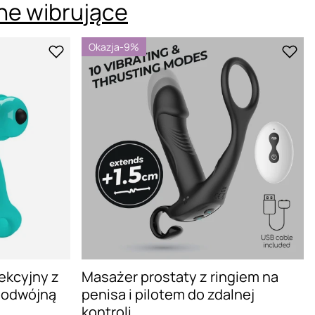
jne wibrujące
Okazja
-9%
ekcyjny z
Masażer prostaty z ringiem na
 podwójną
penisa i pilotem do zdalnej
kontroli