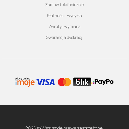
Zamów telefonicznie
Płatności i wysyłka
Zwroty i wymiana
Gwarancja dyskrecji
2026 © Wszystkie prawa zastrzeżone.