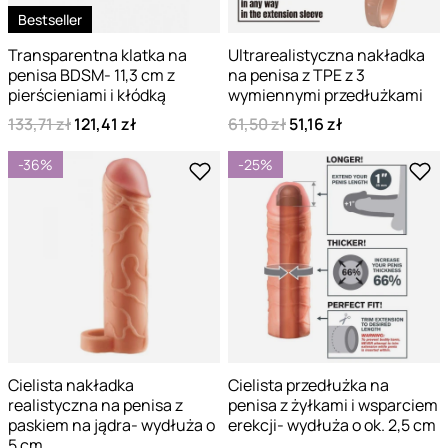
Bestseller
Transparentna klatka na
Ultrarealistyczna nakładka
penisa BDSM- 11,3 cm z
na penisa z TPE z 3
pierścieniami i kłódką
wymiennymi przedłużkami
133,71 zł
121,41 zł
61,50 zł
51,16 zł
-36%
-25%
Cielista nakładka
Cielista przedłużka na
realistyczna na penisa z
penisa z żyłkami i wsparciem
paskiem na jądra- wydłuża o
erekcji- wydłuża o ok. 2,5 cm
5 cm