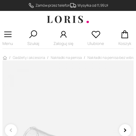
Zamów przez telefon
Wysyłka od 11,99 zł
Menu
Szukaj
Zaloguj się
Ulubione
Koszyk
Strona główna
Gadżety i akcesoria
Nakładki na penisa
Nakładki na penisa bez wibrac