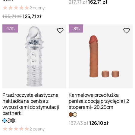
217,71 zł
162,71 zł
★
★
★
★
★
★
★
★
★
★
2
oceny
195,71 zł
125,71 zł
-17%
-8%
Przeżroczysta elastyczna
Karmelowa przedłużka
nakładka na penisa z
penisa z opcją przycięcia i 2
wypustkami do stymulacji
stoperami- 20,25cm
partnerki
137,43 zł
126,10 zł
★
★
★
★
★
★
★
★
★
★
2
oceny