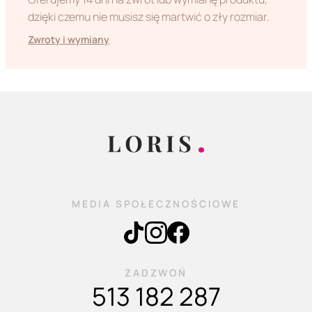
dzięki czemu nie musisz się martwić o zły rozmiar.
Zwroty i wymiany
MEDIA SPOŁECZNOŚCIOWE
ZADZWOŃ
513 182 287