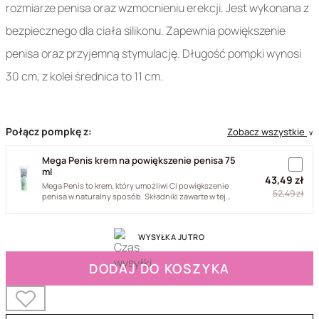
rozmiarze penisa oraz wzmocnieniu erekcji. Jest wykonana z
bezpiecznego dla ciała silikonu. Zapewnia powiększenie
penisa oraz przyjemną stymulację. Długość pompki wynosi
30 cm, z kolei średnica to 11 cm.
Połącz pompkę z:
Zobacz wszystkie
∨
Mega Penis krem na powiększenie penisa 75
ml
43,49 zł
Mega Penis to krem, który umożliwi Ci powiększenie
52,49 zł
penisa w naturalny sposób. Składniki zawarte w tej
wyjątkowej...
WYSYŁKA JUTRO
DODAJ DO KOSZYKA