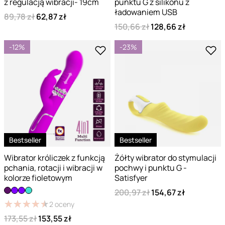
z regulacją wibracji- 19cm
punktu G z silikonu z
ładowaniem USB
89,78 zł
62,87 zł
150,66 zł
128,66 zł
-12%
-23%
Bestseller
Bestseller
Wibrator króliczek z funkcją
Żółty wibrator do stymulacji
pchania, rotacji i wibracji w
pochwy i punktu G -
kolorze fioletowym
Satisfyer
200,97 zł
154,67 zł
★
★
★
★
★
★
★
★
★
★
2
oceny
173,55 zł
153,55 zł