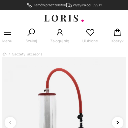
Zamów przez telefon
Wysyłka od 11,99 zł
Menu
Szukaj
Zaloguj się
Ulubione
Koszyk
Strona główna
Gadżety i akcesoria