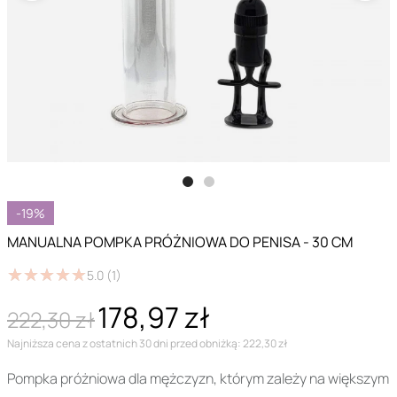
-19%
MANUALNA POMPKA PRÓŻNIOWA DO PENISA - 30 CM
★
★
★
★
★
★
★
★
★
★
5.0
(1)
178,97 zł
222,30 zł
Najniższa cena z ostatnich 30 dni przed obniżką: 222,30 zł
Pompka próżniowa dla mężczyzn, którym zależy na większym