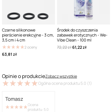
Czarne silikonowe
Środek do czyszczenia
pierścienie erekcyjne - 3 cm,
zabawek erotycznych - We-
3,5 cm i 4 cm
Vibe Clean - 100 ml
★
★
★
★
★
★
★
★
★
★
72,22 zł
61,22 zł
2
oceny
63,81 zł
Opinie o produkcie
Zobacz wszystkie
★
★
★
★
★
★
★
★
★
★
Ogólna ocena produktu
5.0
(1)
Tomasz
Ocena
★
★
★
★
★
★
★
★
★
★
produktu:
5.0