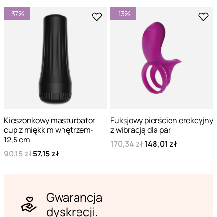
-37%
-13%
Kieszonkowy masturbator
Fuksjowy pierścień erekcyjny
cup z miękkim wnętrzem-
z wibracją dla par
12,5 cm
170,34 zł
148,01 zł
90,15 zł
57,15 zł
Gwarancja
dyskrecji.