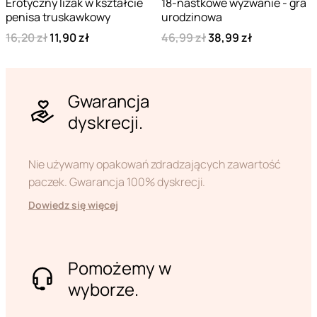
Erotyczny lizak w kształcie
18-nastkowe wyzwanie - gra
penisa truskawkowy
urodzinowa
16,20 zł
11,90 zł
46,99 zł
38,99 zł
Gwarancja
dyskrecji.
Nie używamy opakowań zdradzających zawartość
paczek. Gwarancja 100% dyskrecji.
Dowiedz się więcej
Pomożemy w
wyborze.