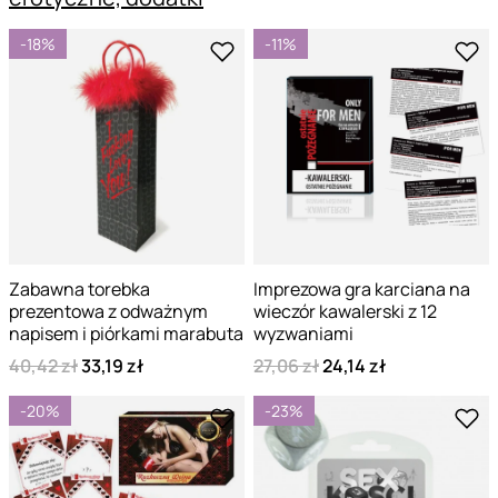
-18%
-11%
Zabawna torebka
Imprezowa gra karciana na
prezentowa z odważnym
wieczór kawalerski z 12
napisem i piórkami marabuta
wyzwaniami
40,42 zł
33,19 zł
27,06 zł
24,14 zł
-20%
-23%