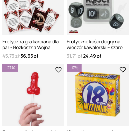
Erotyczna gra karciana dla
Erotyczne kości do gry na
par - Rozkoszna Wojna
wieczór kawalerski – szare
45,73 zł
36,65 zł
31,71 zł
24,49 zł
-27%
-17%