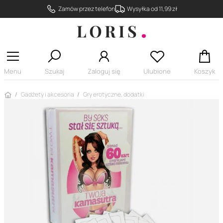
Zamów przez telefon
Wysyłka od 11,99 zł
Menu
Szukaj
Zaloguj się
Ulubione
Koszyk
Strona główna
Gadżety i akcesoria
Gry erotyczne, dodatki