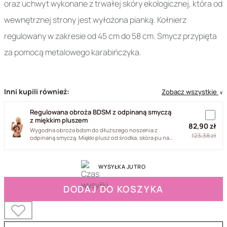
oraz uchwyt wykonane z trwałej skóry ekologicznej, która od
wewnętrznej strony jest wyłożona pianką. Kołnierz
regulowany w zakresie od 45 cm do 58 cm. Smycz przypięta
za pomocą metalowego karabińczyka.
Inni kupili również:
Zobacz wszystkie
∨
Regulowana obroża BDSM z odpinaną smyczą
z miękkim pluszem
82,90 zł
Wygodna obroża bdsm do dłuższego noszenia z
123,38 zł
odpinaną smyczą. Miękki plusz od środka, skóra pu na
zewnątrz i okucia...
WYSYŁKA JUTRO
DODAJ DO KOSZYKA