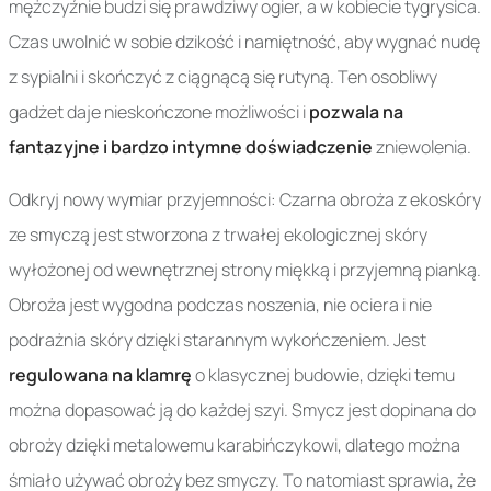
mężczyźnie budzi się prawdziwy ogier, a w kobiecie tygrysica.
Czas uwolnić w sobie dzikość i namiętność, aby wygnać nudę
z sypialni i skończyć z ciągnącą się rutyną. Ten osobliwy
gadżet daje nieskończone możliwości i
pozwala na
fantazyjne i bardzo intymne doświadczenie
zniewolenia.
Odkryj nowy wymiar przyjemności: Czarna obroża z ekoskóry
ze smyczą jest stworzona z trwałej ekologicznej skóry
wyłożonej od wewnętrznej strony miękką i przyjemną pianką.
Obroża jest wygodna podczas noszenia, nie ociera i nie
podrażnia skóry dzięki starannym wykończeniem. Jest
regulowana na klamrę
o klasycznej budowie, dzięki temu
można dopasować ją do każdej szyi. Smycz jest dopinana do
obroży dzięki metalowemu karabińczykowi, dlatego można
śmiało używać obroży bez smyczy. To natomiast sprawia, że