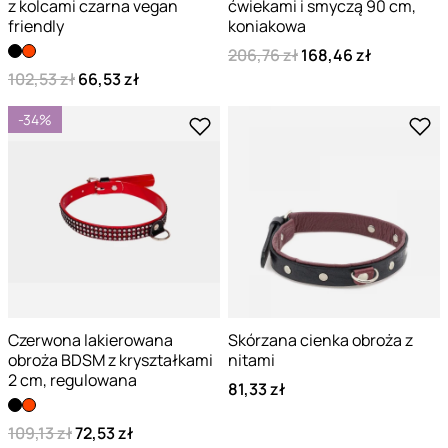
z kolcami czarna vegan
ćwiekami i smyczą 90 cm,
friendly
koniakowa
206,76 zł
168,46 zł
102,53 zł
66,53 zł
-34%
Czerwona lakierowana
Skórzana cienka obroża z
obroża BDSM z kryształkami
nitami
2 cm, regulowana
81,33 zł
109,13 zł
72,53 zł