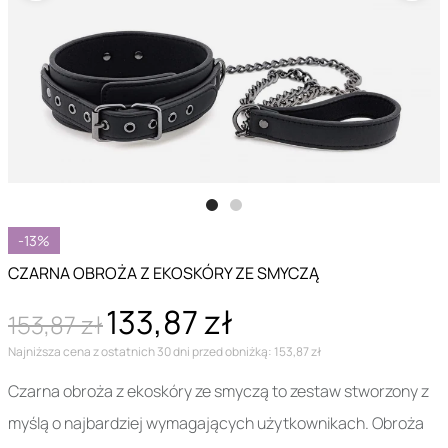
-13%
CZARNA OBROŻA Z EKOSKÓRY ZE SMYCZĄ
133,87 zł
153,87 zł
Najniższa cena z ostatnich 30 dni przed obniżką: 153,87 zł
Czarna obroża z ekoskóry ze smyczą to zestaw stworzony z
myślą o najbardziej wymagających użytkownikach. Obroża