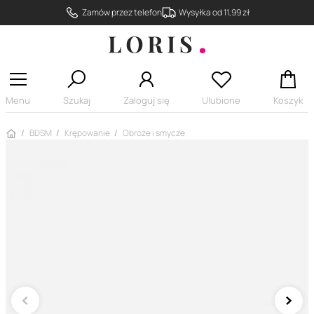
Zamów przez telefon
Wysyłka od 11,99 zł
Menu
Szukaj
Zaloguj się
Ulubione
Koszyk
Strona główna
BDSM
Krępowanie
Obroże i smycze