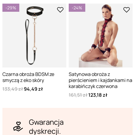
-29%
-24%
Czarna obroża BDSM ze
Satynowa obroża z
smyczą z eko skóry
pierścieniem i kajdankami na
karabińczyk czerwona
133,49 zł
94,49 zł
161,51 zł
123,18 zł
Gwarancja
dyskrecji.