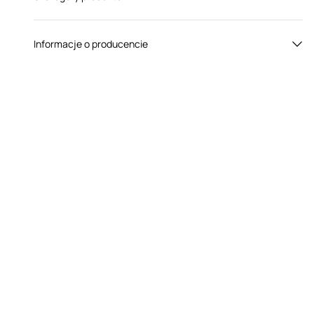
Płeć:
Dla par
Informacje o producencie
Kolor:
Czarny