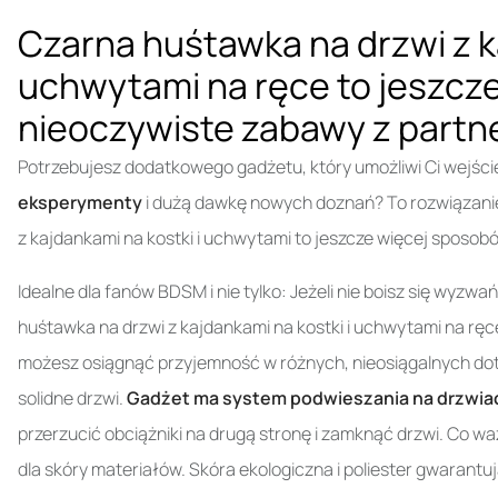
Czarna huśtawka na drzwi z k
uchwytami na ręce to jeszcze
nieoczywiste zabawy z part
Potrzebujesz dodatkowego gadżetu, który umożliwi Ci wejśc
eksperymenty
i dużą dawkę nowych doznań? To rozwiązanie
z kajdankami na kostki i uchwytami to jeszcze więcej sposobó
Idealne dla fanów BDSM i nie tylko: Jeżeli nie boisz się wyz
huśtawka na drzwi z kajdankami na kostki i uchwytami na ręc
możesz osiągnąć przyjemność w różnych, nieosiągalnych dotą
solidne drzwi.
Gadżet ma system podwieszania na drzwia
przerzucić obciążniki na drugą stronę i zamknąć drzwi. Co 
dla skóry materiałów. Skóra ekologiczna i poliester gwarantu