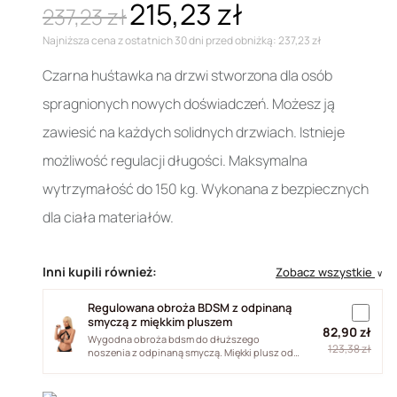
215,23 zł
237,23 zł
Najniższa cena z ostatnich 30 dni przed obniżką: 237,23 zł
Czarna huśtawka na drzwi stworzona dla osób
spragnionych nowych doświadczeń. Możesz ją
zawiesić na każdych solidnych drzwiach. Istnieje
możliwość regulacji długości. Maksymalna
wytrzymałość do 150 kg. Wykonana z bezpiecznych
dla ciała materiałów.
Inni kupili również:
Zobacz wszystkie
∨
Regulowana obroża BDSM z odpinaną
smyczą z miękkim pluszem
82,90 zł
Wygodna obroża bdsm do dłuższego
123,38 zł
noszenia z odpinaną smyczą. Miękki plusz od
środka, skóra pu na zewnątrz i okucia...