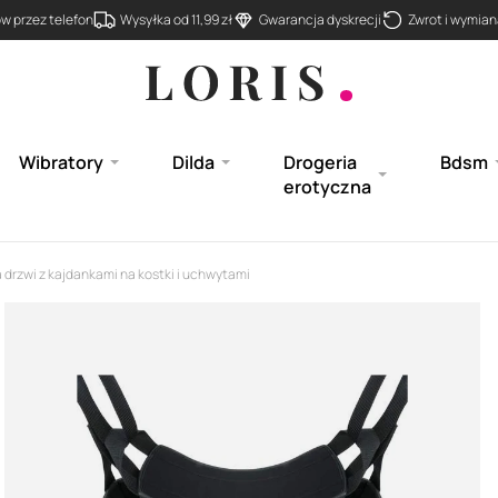
 przez telefon
Wysyłka od 11,99 zł
Gwarancja dyskrecji
Zwrot i wymiana
Wibratory
Dilda
Drogeria
Bdsm
erotyczna
drzwi z kajdankami na kostki i uchwytami