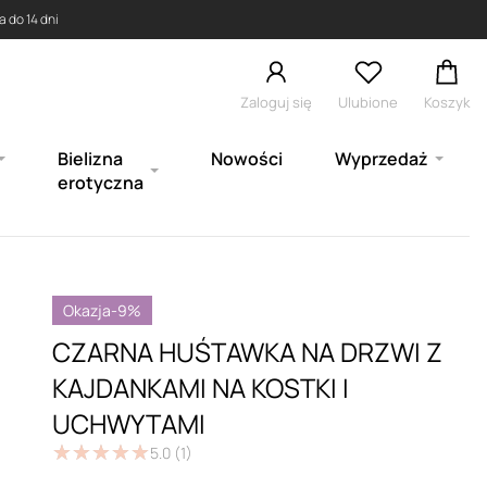
 do 14 dni
Zaloguj się
Ulubione
Koszyk
Bielizna
Nowości
Wyprzedaż
erotyczna
Okazja
-9%
CZARNA HUŚTAWKA NA DRZWI Z
KAJDANKAMI NA KOSTKI I
UCHWYTAMI
★
★
★
★
★
★
★
★
★
★
5.0
(1)