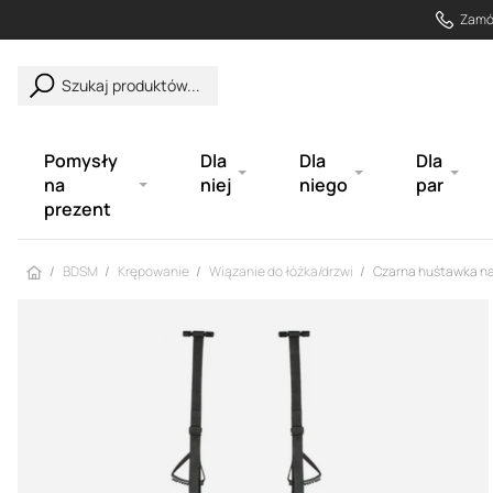
Zamów
Szukaj produktów...
Pomysły
Dla
Dla
Dla
na
niej
niego
par
prezent
Strona główna
BDSM
Krępowanie
Wiązanie do łóżka/drzwi
Czarna huśtawka na 