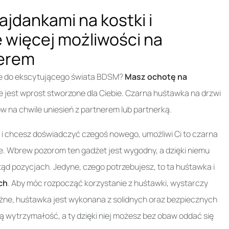
ajdankami na kostki i
 więcej możliwości na
nerem
ie do ekscytującego świata BDSM?
Masz ochotę na
 jest wprost stworzone dla Ciebie. Czarna huśtawka na drzwi
w na chwile uniesień z partnerem lub partnerką.
wań i chcesz doświadczyć czegoś nowego, umożliwi Ci to czarna
e. Wbrew pozorom ten gadżet jest wygodny, a dzięki niemu
d pozycjach. Jedyne, czego potrzebujesz, to ta huśtawka i
ch
. Aby móc rozpocząć korzystanie z huśtawki, wystarczy
ważne, huśtawka jest wykonana z solidnych oraz bezpiecznych
ją wytrzymałość, a ty dzięki niej możesz bez obaw oddać się