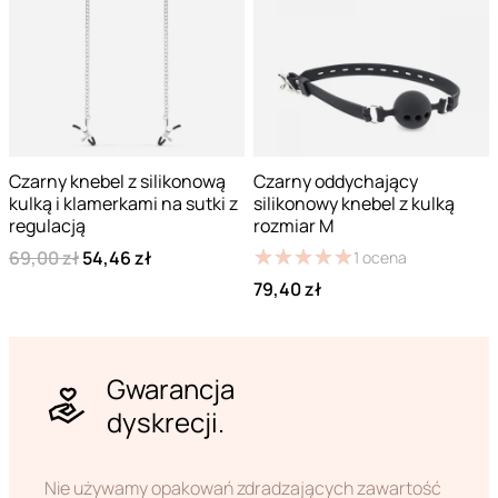
Czarny knebel z silikonową
Czarny oddychający
kulką i klamerkami na sutki z
silikonowy knebel z kulką
regulacją
rozmiar M
★
★
★
★
★
★
★
★
★
★
69,00 zł
54,46 zł
1
ocena
79,40 zł
Gwarancja
dyskrecji.
Nie używamy opakowań zdradzających zawartość