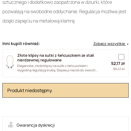
sztucznego i dodatkowo zaopatrzona w dziurki, które
pozwalają na swobodne oddychanie. Regulacja możliwa jest
dzięki zapięciu na metalową klamrę.
Inni kupili również:
Zobacz wszystkie
∨
Złote klipsy na sutki z łańcuszkiem ze stali
nierdzewnej regulowane
52,17 zł
Eleganckie, złote klipsy na sutki z łańcuszkiem i
85,17 zł
wygodną regulacją śrubą. Dopasuj nacisk do swoich
preferencji i...
Produkt niedostępny.
35-21274
Gwarancja dyskrecji