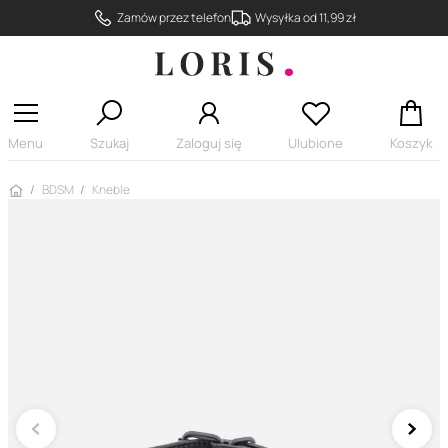
Zamów przez telefon
Wysyłka od 11,99 zł
Menu
Szukaj
Zaloguj się
Ulubione
Koszyk
Strona główna
BDSM
Kneble