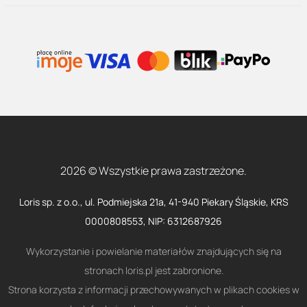
2026 © Wszystkie prawa zastrzeżone.
Loris sp. z o.o., ul. Podmiejska 21a, 41-940 Piekary Śląskie, KRS
0000808553, NIP: 6312687926
Wykorzystanie i powielanie materiałów znajdujących się na
stronach loris.pl jest zabronione.
Strona korzysta z informacji przechowywanych w plikach cookies w