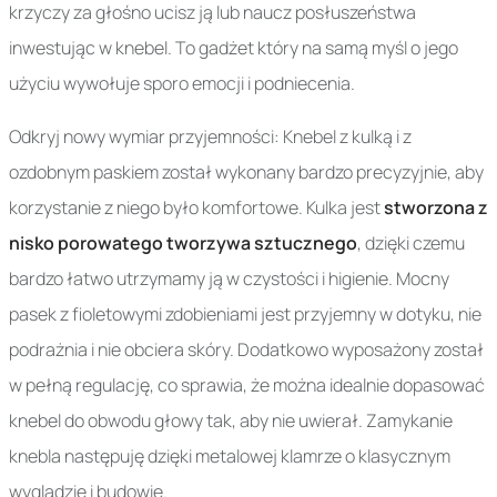
krzyczy za głośno ucisz ją lub naucz posłuszeństwa
inwestując w knebel. To gadżet który na samą myśl o jego
użyciu wywołuje sporo emocji i podniecenia.
Odkryj nowy wymiar przyjemności: Knebel z kulką i z
ozdobnym paskiem został wykonany bardzo precyzyjnie, aby
korzystanie z niego było komfortowe. Kulka jest
stworzona z
nisko porowatego tworzywa sztucznego
, dzięki czemu
bardzo łatwo utrzymamy ją w czystości i higienie. Mocny
pasek z fioletowymi zdobieniami jest przyjemny w dotyku, nie
podrażnia i nie obciera skóry. Dodatkowo wyposażony został
w pełną regulację, co sprawia, że można idealnie dopasować
knebel do obwodu głowy tak, aby nie uwierał. Zamykanie
knebla następuję dzięki metalowej klamrze o klasycznym
wyglądzie i budowie.