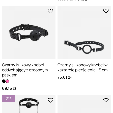
Czarny kulkowy knebel
Czarny silikonowy knebel w
oddychający z ozdobnym
kształcie pierścienia - 5 cm
paskiem
75,61 zł
69,15 zł
-21%