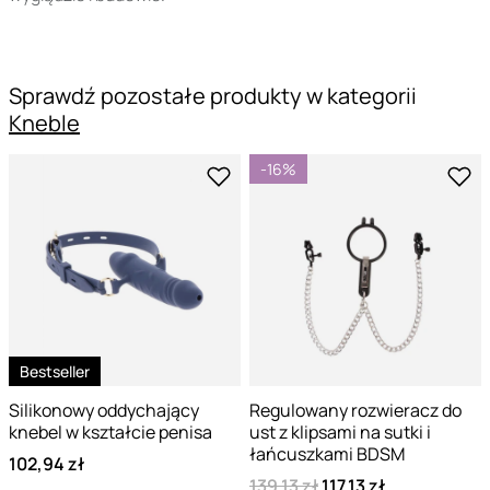
Sprawdź pozostałe produkty w kategorii
Kneble
-16%
Bestseller
Silikonowy oddychający
Regulowany rozwieracz do
knebel w kształcie penisa
ust z klipsami na sutki i
łańcuszkami BDSM
102,94 zł
139,13 zł
117,13 zł