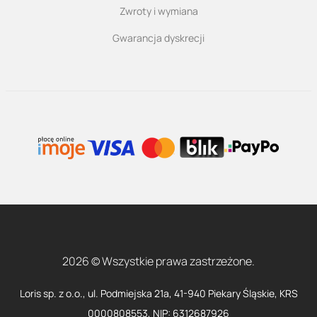
Zwroty i wymiana
Gwarancja dyskrecji
2026 © Wszystkie prawa zastrzeżone.
Loris sp. z o.o., ul. Podmiejska 21a, 41-940 Piekary Śląskie, KRS
0000808553, NIP: 6312687926