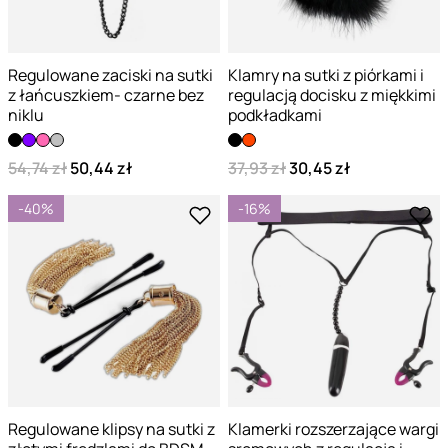
Regulowane zaciski na sutki
Klamry na sutki z piórkami i
z łańcuszkiem- czarne bez
regulacją docisku z miękkimi
niklu
podkładkami
54,74 zł
50,44 zł
37,93 zł
30,45 zł
-40%
-16%
Regulowane klipsy na sutki z
Klamerki rozszerzające wargi