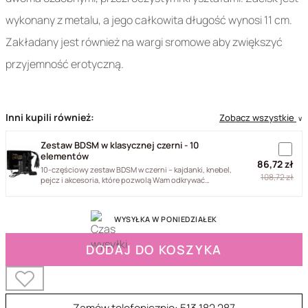
wykonany z metalu, a jego całkowita długość wynosi 11 cm.
Zakładany jest również na wargi sromowe aby zwiększyć
przyjemność erotyczną.
Inni kupili również:
Zobacz wszystkie
∨
Zestaw BDSM w klasycznej czerni - 10
elementów
86,72 zł
10-częściowy zestaw BDSM w czerni – kajdanki, knebel,
108,72 zł
pejcz i akcesoria, które pozwolą Wam odkrywać
fantazje,...
WYSYŁKA W PONIEDZIAŁEK
DODAJ DO KOSZYKA