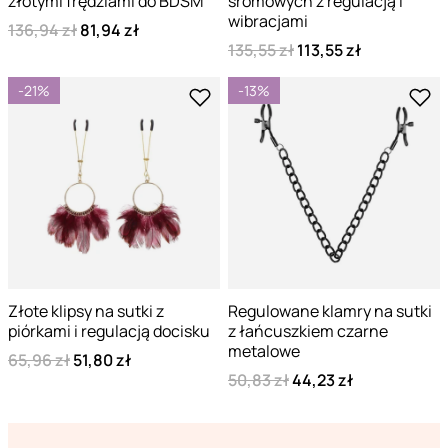
złotymi frędzlami do BDSM
sromowych z regulacją i
wibracjami
136,94 zł
81,94 zł
135,55 zł
113,55 zł
-21%
-13%
Złote klipsy na sutki z
Regulowane klamry na sutki
piórkami i regulacją docisku
z łańcuszkiem czarne
metalowe
65,96 zł
51,80 zł
50,83 zł
44,23 zł