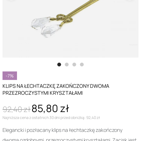
-7%
KLIPS NA ŁECHTACZKĘ ZAKOŃCZONY DWOMA
PRZEZROCZYSTYMI KRYSZTAŁAMI
85,80 zł
92,40 zł
Najniższa cena z ostatnich 30 dni przed obniżką: 92,40 zł
Elegancki i pozłacany klips na łechtaczkę zakończony
dwoma ozdobnymi, przezroczystymi kryształami. Zacisk jest