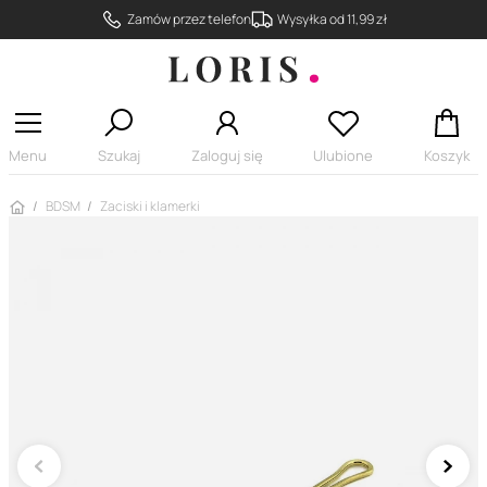
Zamów przez telefon
Wysyłka od 11,99 zł
Menu
Szukaj
Zaloguj się
Ulubione
Koszyk
Strona główna
BDSM
Zaciski i klamerki