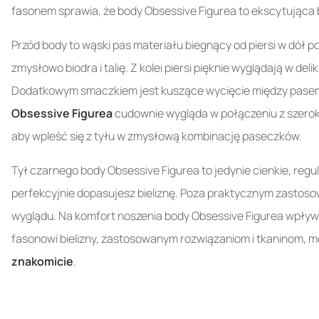
fasonem sprawia, że body Obsessive Figurea to ekscytująca b
Przód body to wąski pas materiału biegnący od piersi w dół 
zmysłowo biodra i talię. Z kolei piersi pięknie wyglądają w de
Dodatkowym smaczkiem jest kuszące wycięcie między pasem ko
Obsessive Figurea
cudownie wygląda w połączeniu z szerok
aby wpleść się z tyłu w zmysłową kombinację paseczków.
Tył czarnego body Obsessive Figurea to jedynie cienkie, regu
perfekcyjnie dopasujesz bieliznę. Poza praktycznym zasto
wyglądu. Na komfort noszenia body Obsessive Figurea wpływa t
fasonowi bielizny, zastosowanym rozwiązaniom i tkaninom, m
znakomicie
.