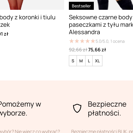
Bestseller
ody z koronki i tiulu
Seksowne czarne body
czek
paseczkami z tyłu mark
Alessandra
1 zł
★
★
★
★
★
★
★
★
★
★
5.0/5.0,
1
ocena
92,66 zł
75,66 zł
S
M
L
XL
Pomożemy w
Bezpieczne
wyborze.
płatności.
wybór? Nie wiecz co wybrać?
Bezpieczne płatności BLIK, 