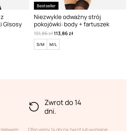
Bestseller
 z
Niezwykle odważny strój
i Glsosy
pokojówki: body + fartuszek
151,86 zł
113,86 zł
S/M
M/L
Zwrot do 14
dni.
przelewem
Oferujemy 14 dni na zwrot lub wymianę