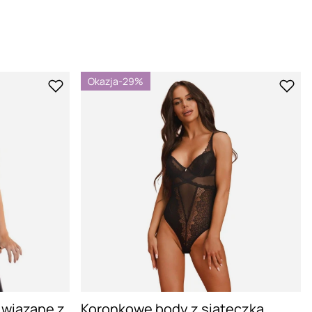
Okazja
-29%
 wiązane z
Koronkowe body z siateczką