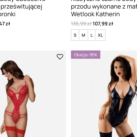
z prześwitującej
przodu wykonane z mat
oronki
Wetlook Katherin
47 zł
135,99 zł
107,99 zł
S
M
L
XL
Okazja
-18%