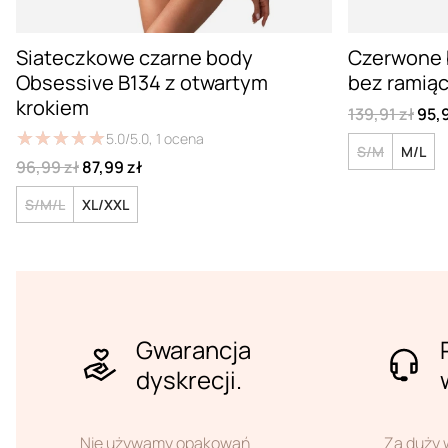
Siateczkowe czarne body
Czerwone b
Obsessive B134 z otwartym
bez ramią
krokiem
139,91 zł
95,9
★
★
★
★
★
★
★
★
★
★
5.0/5.0,
1
ocena
S/M
M/L
96,99 zł
87,99 zł
S/M/L
XL/XXL
Gwarancja
dyskrecji.
Nie używamy opakowań
Za duży 