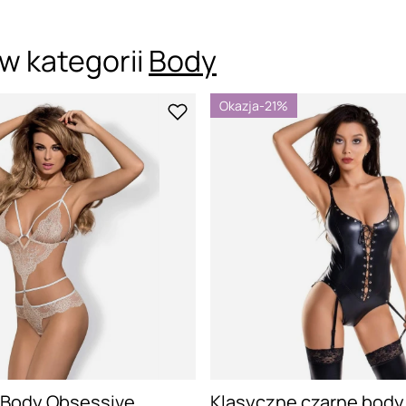
w kategorii
Body
Okazja
-21%
Body Obsessive
Klasyczne czarne body