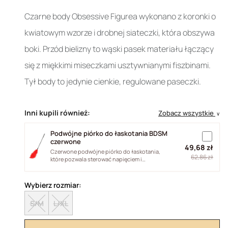
Czarne body Obsessive Figurea wykonano z koronki o
kwiatowym wzorze i drobnej siateczki, która obszywa
boki. Przód bielizny to wąski pasek materiału łączący
się z miękkimi miseczkami usztywnianymi fiszbinami.
Tył body to jedynie cienkie, regulowane paseczki.
Inni kupili również:
Zobacz wszystkie
∨
Podwójne piórko do łaskotania BDSM
czerwone
49,68 zł
Czerwone podwójne piórko do łaskotania,
62,86 zł
które pozwala sterować napięciem i
intensywnością dotyku. Naturalne pióra...
Wybierz rozmiar:
S/M
L/XL