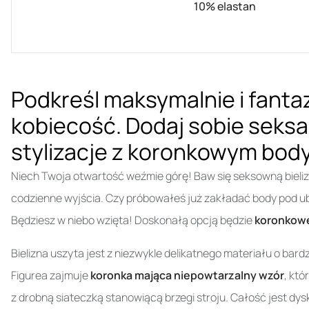
10% elastan
Podkreśl maksymalnie i fantaz
kobiecość. Dodaj sobie seksa
stylizacje z koronkowym body
Niech Twoja otwartość weźmie górę! Baw się seksowną bielizną 
codzienne wyjścia. Czy próbowałeś już zakładać body pod ubr
Będziesz w niebo wzięta! Doskonałą opcją będzie
koronkow
Bielizna uszyta jest z niezwykle delikatnego materiału o bar
Figurea zajmuje
koronka mająca niepowtarzalny wzór
, kt
z drobną siateczką stanowiącą brzegi stroju. Całość jest dy