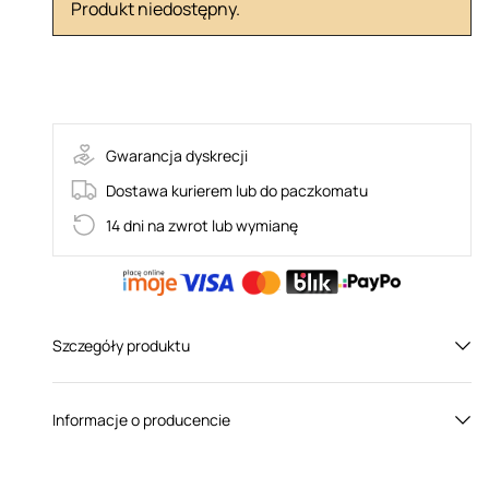
Produkt niedostępny.
FIGUREA-TED
Gwarancja dyskrecji
Dostawa kurierem lub do paczkomatu
14 dni na zwrot lub wymianę
Szczegóły produktu
Płeć:
Dla niej
Informacje o producencie
Kolor:
Czarny
Obsessive to polska marka produkująca erotyczną