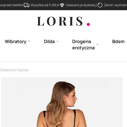
 przez telefon
Wysyłka od 11,99 zł
Gwarancja dyskrecji
Zwrot i wymiana
Wibratory
Dilda
Drogeria
Bdsm
erotyczna
Obsessive Figurea