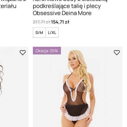
eriału
podkreślające talię i plecy
Obsessive Deina More
217,71 zł
154,71 zł
S/M
L/XL
Okazja
-25%