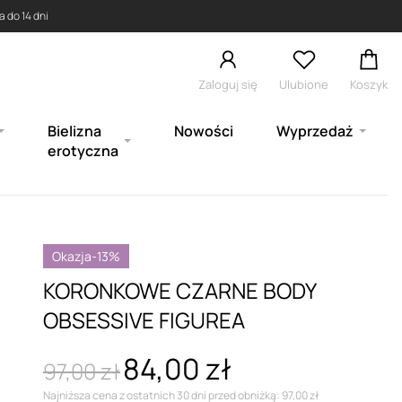
 do 14 dni
Zaloguj się
Ulubione
Koszyk
Bielizna
Nowości
Wyprzedaż
erotyczna
Okazja
-13%
KORONKOWE CZARNE BODY
OBSESSIVE FIGUREA
84,00 zł
97,00 zł
Najniższa cena z ostatnich 30 dni przed obniżką: 97,00 zł