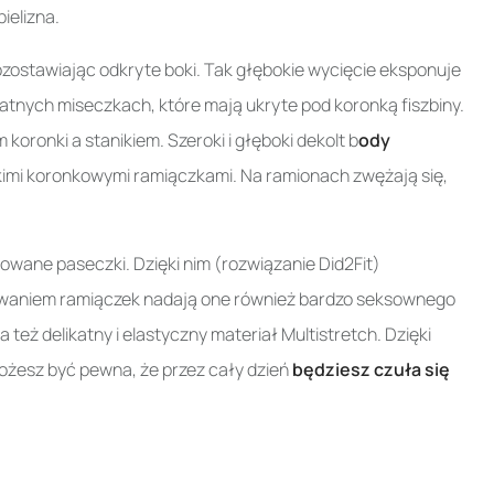
ielizna.
pozostawiając odkryte boki. Tak głębokie wycięcie eksponuje
likatnych miseczkach, które mają ukryte pod koronką fiszbiny.
ronki a stanikiem. Szeroki i głęboki dekolt b
ody
imi koronkowymi ramiączkami. Na ramionach zwężają się,
lowane paseczki. Dzięki nim (rozwiązanie Did2Fit)
sowaniem ramiączek nadają one również bardzo seksownego
eż delikatny i elastyczny materiał Multistretch. Dzięki
ożesz być pewna, że przez cały dzień
będziesz czuła się