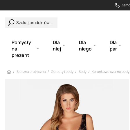
Zamów
Szukaj produktów...
Pomysły
Dla
Dla
Dla
na
niej
niego
par
prezent
Strona główna
Bielizna erotyczna
Gorsety i body
Body
Koronkowe czarne body 