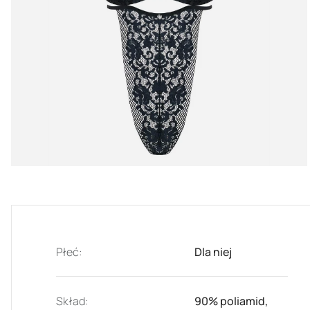
Płeć:
Dla niej
Skład:
90% poliamid,