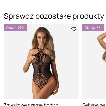
Sprawdź pozostałe produkty 
Okazja
-27%
Okazja
-8%
Zmysłowe czarne body z
Seksowne 