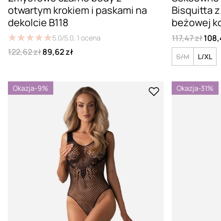
otwartym krokiem i paskami na
Bisquitta 
dekolcie B118
beżowej k
★
★
★
★
★
★
★
★
★
★
117,47 zł
108,
5.0/5.0,
1
ocena
122,62 zł
89,62 zł
S/M
L/XL
Okazja
-9%
Okazja
-31%