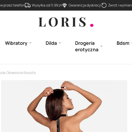
 przez telefon
Wysyłka od 11,99 zł
Gwarancja dyskrecji
Zwrot i wymiana
Wibratory
Dilda
Drogeria
Bdsm
erotyczna
body Obsessvie Rossita