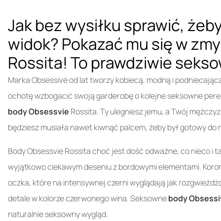
Jak bez wysiłku sprawić, żeb
widok? Pokazać mu się w zm
Rossita! To prawdziwie sekso
Marka Obsessive od lat tworzy kobiecą, modną i podniecając
ochotę wzbogacić swoją garderobę o kolejne seksowne perełk
body Obsessvie
Rossita. Ty ulegniesz jemu, a Twój mężczyz
będziesz musiała nawet kiwnąć palcem, żeby był gotowy do m
Body Obsessvie Rossita choć jest dość odważne, co nieco i t
wyjątkowo ciekawym deseniu z bordowymi elementami. Koro
oczka, które na intensywnej czerni wyglądają jak rozgwieżdż
detale w kolorze czerwonego wina. Seksowne
body Obsessi
naturalnie seksowny wygląd.