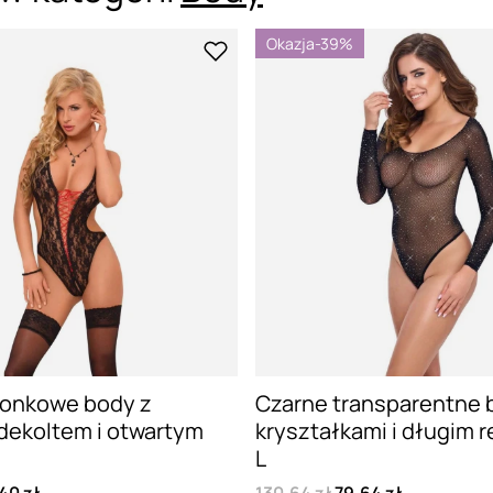
Okazja
-39%
ronkowe body z
Czarne transparentne 
dekoltem i otwartym
kryształkami i długim 
L