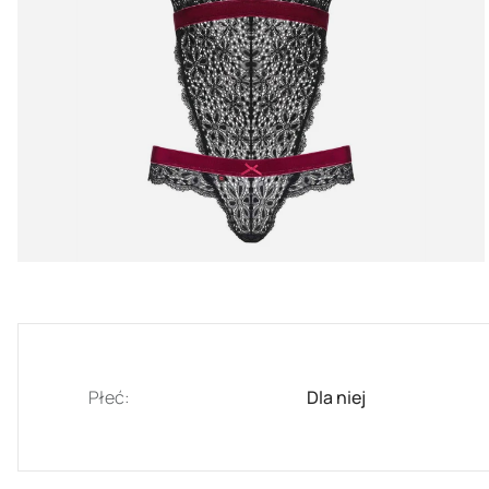
Płeć:
Dla niej