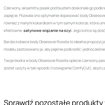
Czerwony, aksamitny pasek pod biustem doskonale go podkreś
zapięcie. Pozwala ono optymalnie dopasować body Obsessvie
również z małymi kokardkami w tym samym kolorze, które umi
efektowne,
satynowe wiązanie na szyi
. Jego końce są dość
Bardzo kobiece body Obsessvie Rossita to idealna propozycja 
modelu zastosowano je, aby pięknie podkreślić i jednocześni
Twoje biodra w body Obsessvie Rossita oplecie czerwony pas
został uszyty w taki sposób (rozwiązanie ComfyCut), abyś c
Sprawdź pozostałe produkty 