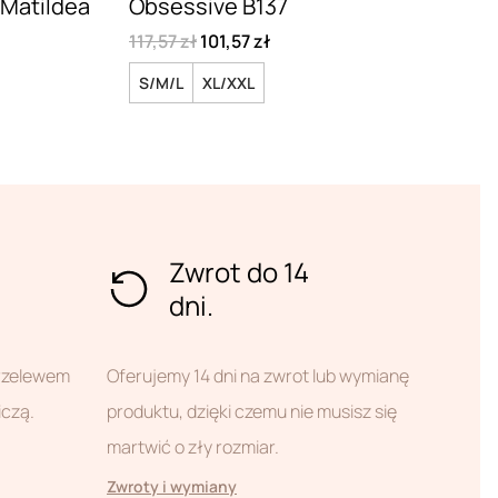
Matildea
Obsessive B137
117,57 zł
101,57 zł
S/M/L
XL/XXL
Zwrot do 14
dni.
przelewem
Oferujemy 14 dni na zwrot lub wymianę
iczą.
produktu, dzięki czemu nie musisz się
martwić o zły rozmiar.
Zwroty i wymiany