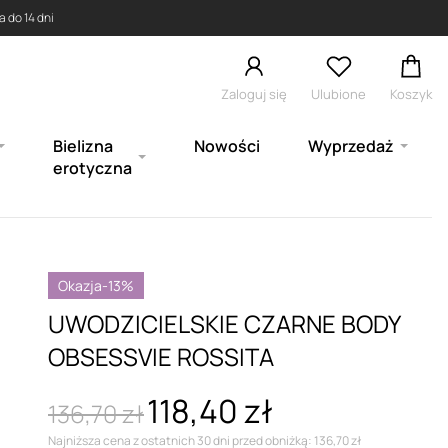
 do 14 dni
Zaloguj się
Ulubione
Koszyk
Bielizna
Nowości
Wyprzedaż
erotyczna
Okazja
-13%
UWODZICIELSKIE CZARNE BODY
OBSESSVIE ROSSITA
118,40 zł
136,70 zł
Najniższa cena z ostatnich 30 dni przed obniżką: 136,70 zł