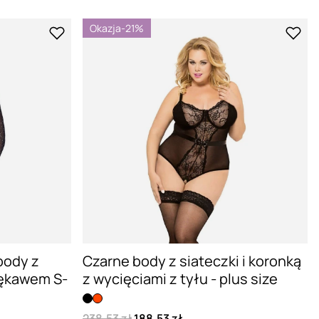
Okazja
-21%
body z
Czarne body z siateczki i koronką
rękawem S-
z wycięciami z tyłu - plus size
238,53 zł
188,53 zł