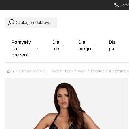
Zamów
Szukaj produktów...
Pomysły
Dla
Dla
Dla
na
niej
niego
par
prezent
Strona główna
Bielizna erotyczna
Gorsety i body
Body
Uwodzicielskie czarne 