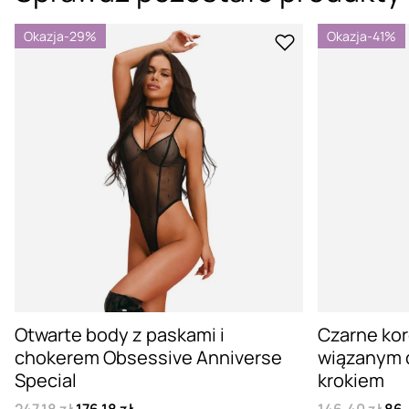
Okazja
-29%
Okazja
-41%
Otwarte body z paskami i
Czarne ko
chokerem Obsessive Anniverse
wiązanym 
Special
krokiem