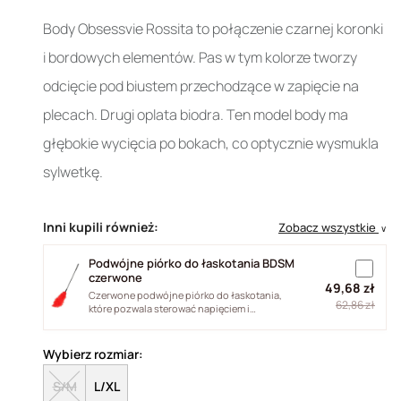
Body Obsessvie Rossita to połączenie czarnej koronki
i bordowych elementów. Pas w tym kolorze tworzy
odcięcie pod biustem przechodzące w zapięcie na
plecach. Drugi oplata biodra. Ten model body ma
głębokie wycięcia po bokach, co optycznie wysmukla
sylwetkę.
Inni kupili również:
Zobacz wszystkie
∨
Podwójne piórko do łaskotania BDSM
czerwone
49,68 zł
Czerwone podwójne piórko do łaskotania,
62,86 zł
które pozwala sterować napięciem i
intensywnością dotyku. Naturalne pióra...
Wybierz rozmiar:
S/M
L/XL