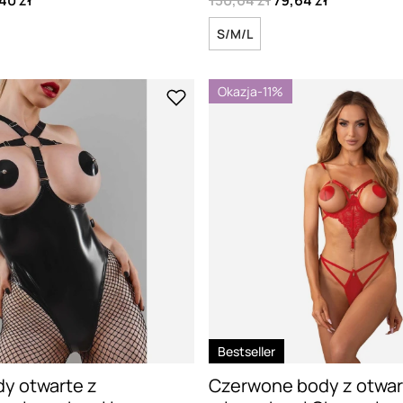
40 zł
130,64 zł
79,64 zł
S/M/L
Okazja
-11%
Bestseller
y otwarte z
Czerwone body z otwar