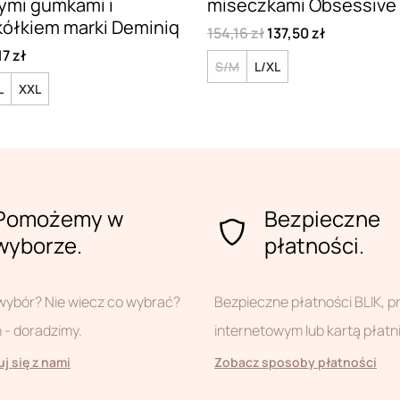
ymi gumkami i
miseczkami Obsessive 
kółkiem marki Deminiq
154,16 zł
137,50 zł
17 zł
S/M
L/XL
L
XXL
Pomożemy w
Bezpieczne
wyborze.
płatności.
wybór? Nie wiecz co wybrać?
Bezpieczne płatności BLIK, 
- doradzimy.
internetowym lub kartą płatn
j się z nami
Zobacz sposoby płatności