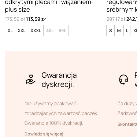
odkrytymi plecami i wiązaniem-
regulowan
plus size
srebrnym 
173,59 zł
113,59 zł
297,17 zł
242,
XL
XXL
XXXL
4XL
5XL
S
M
L
X
Gwarancja
dyskrecji.
Nie używamy opakowań
Za duży 
zdradzających zawartość paczek.
Zadzwoń 
Gwarancja 100% dyskrecji.
Skontaktu
Dowiedz się więcej