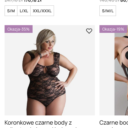
247,18 zł
176,18 zł
146,40 zł
86,
S/M
L/XL
XXL/XXXL
S/M/L
Okazja
-35%
Okazja
-19%
Koronkowe czarne body z
Czarne bod