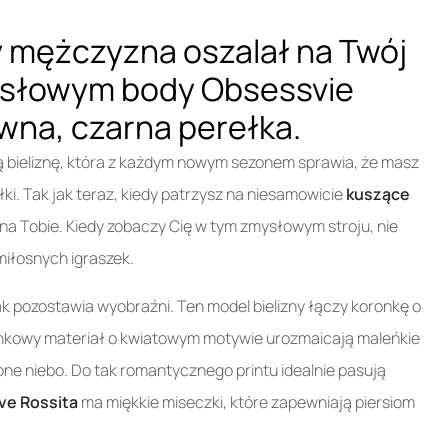
y mężczyzna oszalał na Twój
ysłowym body Obsessvie
wna, czarna perełka.
ą bieliznę, która z każdym nowym sezonem sprawia, że masz
i. Tak jak teraz, kiedy patrzysz na niesamowicie
kuszące
na Tobie. Kiedy zobaczy Cię w tym zmysłowym stroju, nie
iłosnych igraszek.
ak pozostawia wyobraźni. Ten model bielizny łączy koronkę o
nkowy materiał o kwiatowym motywie urozmaicają maleńkie
one niebo. Do tak romantycznego printu idealnie pasują
ve Rossita
ma miękkie miseczki, które zapewniają piersiom