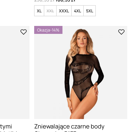
XL
XXL
XXXL
4XL
5XL
Okazja
-14%
tymi
Zniewalające czarne body