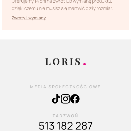
Oferujemy 14 dni na zwrot lub wymianę produktu,
dzięki czemu nie musisz się martwić o zły rozmiar.
Zwroty i wymiany
MEDIA SPOŁECZNOŚCIOWE
ZADZWOŃ
513 182 287