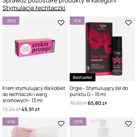
Sprawdź pozostałe produkty w kategorii
Stymulacja łechtaczki
-36%
-6%
Bestseller
Krem stymulujący dla kobiet
Orgie - Stymulujący żel do
do łechtaczki i warg
punktu G – 15 ml
sromowych- 13 ml
70,10 zł
65,80 zł
72,24 zł
45,91 zł
-41%
-33%