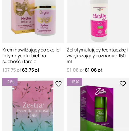
Krem nawilżający do okolic
Żel stymulujący łechtaczkę i
intymnych kobiet na
zwiększający doznania- 150
suchość i tarcie
ml
107,75 zł
63,75 zł
91,06 zł
61,06 zł
-21%
-16%