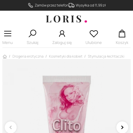
Zamów przez telefon
Wysyłka od 11,99 zł
Menu
Szukaj
Zaloguj się
Ulubione
Koszyk
Strona główna
Drogeria erotyczna
Kosmetyki dla kobiet
Stymulacja łechtaczki