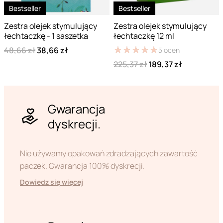
Bestseller
Bestseller
Zestra olejek stymulujący
Zestra olejek stymulujący
łechtaczkę - 1 saszetka
łechtaczkę 12 ml
★
★
★
★
★
★
★
★
★
★
48,66 zł
38,66 zł
5
ocen
225,37 zł
189,37 zł
Gwarancja
dyskrecji.
Nie używamy opakowań zdradzających zawartość
paczek. Gwarancja 100% dyskrecji.
Dowiedz się więcej