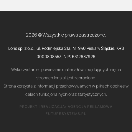
2026 © Wszystkie prawa zastrzeżone.
Loris sp. z o.o., ul. Podmiejska 21a, 41-940 Piekary Śląskie, KRS
0000808553, NIP: 6312687926
Wykorzystanie i powielanie materiałów znajdujących się na
stronach loris.pl jest zabronione.
Strona korzysta z informacji przechowywanych w plikach cookies w
celach funkcjonalnych oraz statystycznych.
PROJEKT I REALIZACJA:
AGENCJA REKLAMOWA
FUTURESYSTEMS.PL