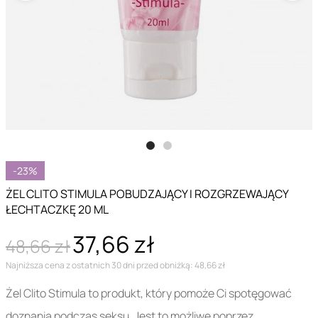
-23%
ŻEL CLITO STIMULA POBUDZAJĄCY I ROZGRZEWAJĄCY
ŁECHTACZKĘ 20 ML
37,66 zł
48,66 zł
Najniższa cena z ostatnich 30 dni przed obniżką: 48,66 zł
Żel Clito Stimula to produkt, który pomoże Ci spotęgować
doznania podczas seksu. Jest to możliwe poprzez