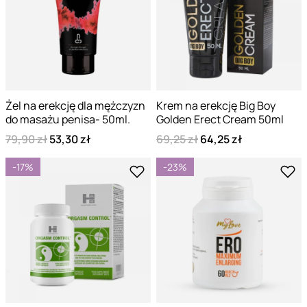
Żel na erekcję dla mężczyzn
Krem na erekcję Big Boy
do masażu penisa- 50ml.
Golden Erect Cream 50ml
79,90 zł
53,30 zł
69,25 zł
64,25 zł
-17%
-23%