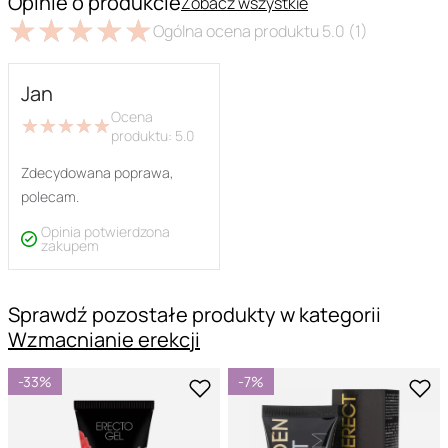
Opinie o produkcie
Zobacz wszystkie
★
★
★
★
★
★
★
★
★
★
Ogólna ocena produktu
5.0
(1)
Jan
Ocena
★
★
★
★
★
★
★
★
★
★
produktu:
5.0
Zdecydowana poprawa,
polecam.
Opinia potwierdzona
zakupem
Sprawdź pozostałe produkty w kategorii
Wzmacnianie erekcji
-33%
-7%