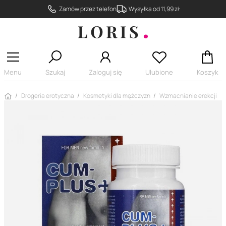
Zamów przez telefon
Wysyłka od 11,99 zł
Menu
Szukaj
Zaloguj się
Ulubione
Koszyk
Strona główna
Drogeria erotyczna
Kosmetyki dla mężczyzn
Wzmacnianie erekcji