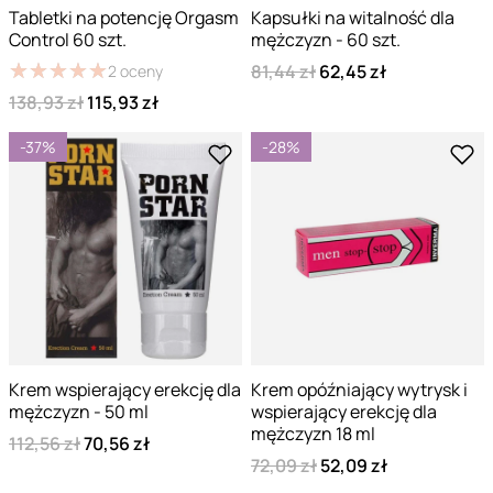
Tabletki na potencję Orgasm
Kapsułki na witalność dla
Control 60 szt.
mężczyzn - 60 szt.
★
★
★
★
★
★
★
★
★
★
81,44 zł
62,45 zł
2
oceny
138,93 zł
115,93 zł
-37%
-28%
Krem wspierający erekcję dla
Krem opóźniający wytrysk i
mężczyzn - 50 ml
wspierający erekcję dla
mężczyzn 18 ml
112,56 zł
70,56 zł
72,09 zł
52,09 zł