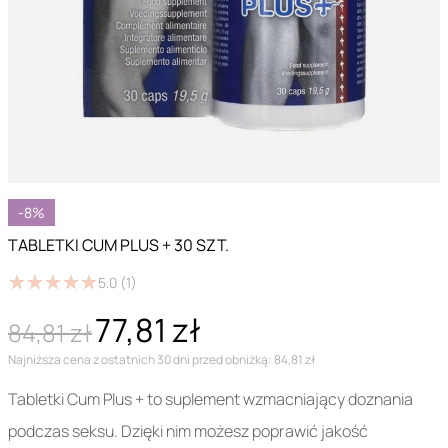
-8%
TABLETKI CUM PLUS + 30 SZT.
★
★
★
★
★
★
★
★
★
★
5.0
(1)
77,81 zł
84,81 zł
Najniższa cena z ostatnich 30 dni przed obniżką: 84,81 zł
Tabletki Cum Plus + to suplement wzmacniający doznania
podczas seksu. Dzięki nim możesz poprawić jakość