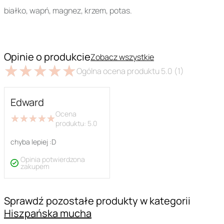
białko, wapń, magnez, krzem, potas.
Opinie o produkcie
Zobacz wszystkie
★
★
★
★
★
★
★
★
★
★
Ogólna ocena produktu
5.0
(1)
Edward
Ocena
★
★
★
★
★
★
★
★
★
★
produktu:
5.0
chyba lepiej :D
Opinia potwierdzona
zakupem
Sprawdź pozostałe produkty w kategorii
Hiszpańska mucha