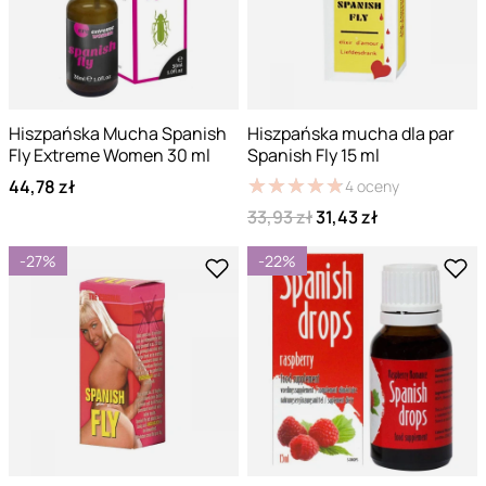
Hiszpańska Mucha Spanish
Hiszpańska mucha dla par
Fly Extreme Women 30 ml
Spanish Fly 15 ml
★
★
★
★
★
★
★
★
★
★
44,78 zł
4
oceny
33,93 zł
31,43 zł
-27%
-22%