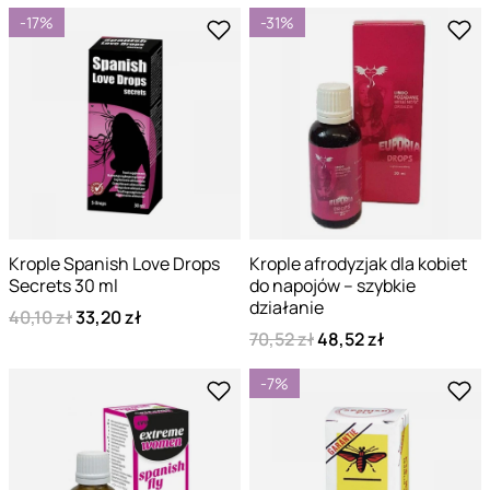
-17%
-31%
Krople Spanish Love Drops
Krople afrodyzjak dla kobiet
Secrets 30 ml
do napojów – szybkie
działanie
40,10 zł
33,20 zł
70,52 zł
48,52 zł
-7%