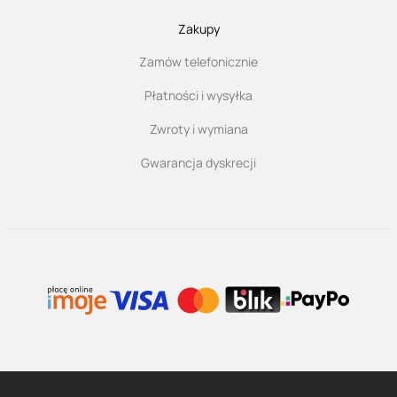
Zakupy
Zamów telefonicznie
Płatności i wysyłka
Zwroty i wymiana
Gwarancja dyskrecji