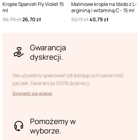
Krople Spanish Fly Violet 15
Malinowe krople na libido z L-
ml
argininą i witaminą C - 15 ml
36,70 zł
26,70 zł
52,13 zł
40,79 zł
Gwarancja
dyskrecji.
Nie używamy opakowań zdradzających zawartość
paczek. Gwarancja 100% dyskrecji.
Dowiedz się więcej
Pomożemy w
wyborze.