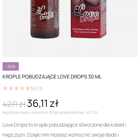
-14%
KROPLE POBUDZAJĄCE LOVE DROPS 30 ML
★
★
★
★
★
★
★
★
★
★
5.0
(1)
36,11 zł
42,11 zł
Najniższa cena z ostatnich 30 dni przed obniżką: 42,11 zł
Love Drops to krople pobudzające stworzone dla kobiet i
mężczyzn. Dzięki nim możesz wzmocnić swoje libido i