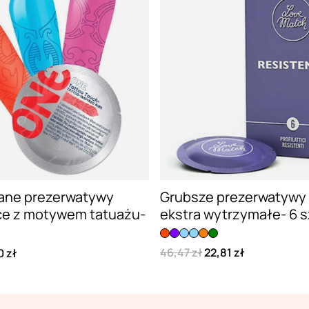
ane prezerwatywy
Grubsze prezerwatywy
ce z motywem tatuażu-
ekstra wytrzymałe- 6 s
46,47 zł
22,81 zł
0 zł