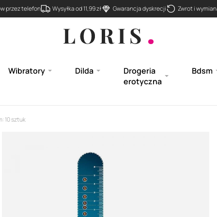
 przez telefon
Wysyłka od 11,99 zł
Gwarancja dyskrecji
Zwrot i wymiana
Wibratory
Dilda
Drogeria
Bdsm
erotyczna
: 10 sztuk