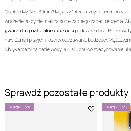
Opinie o My Size 60mm? Mężczyźni za każdym razem powtarz
wrażenie jakby nie mieli na sobie żadnego zabezpieczenia. Chod
gwarantują naturalne odczucia
podczas seksu. Prezerwaty
nawilżenia i przyjemności w odczuwaniu bodźców. Mężczyźni
lubrykantami na bazie wody jak i silikonu co zdecydowanie u
Sprawdź pozostałe produkty 
Okazja
-45%
Okazja
-35%