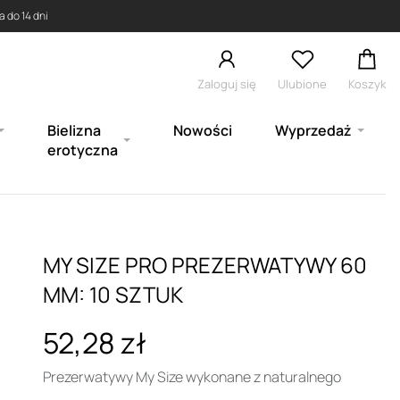
 do 14 dni
Zaloguj się
Ulubione
Koszyk
Bielizna
Nowości
Wyprzedaż
erotyczna
MY SIZE PRO PREZERWATYWY 60
MM: 10 SZTUK
52,28 zł
Prezerwatywy My Size wykonane z naturalnego