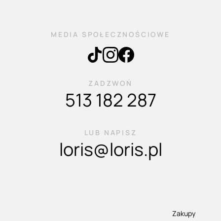
MEDIA SPOŁECZNOŚCIOWE
ZADZWOŃ
513 182 287
LUB NAPISZ
loris@loris.pl
Zakupy