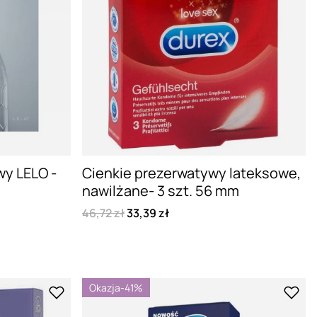
y LELO -
Cienkie prezerwatywy lateksowe,
nawilżane- 3 szt. 56 mm
46,72 zł
33,39 zł
Okazja
-41%