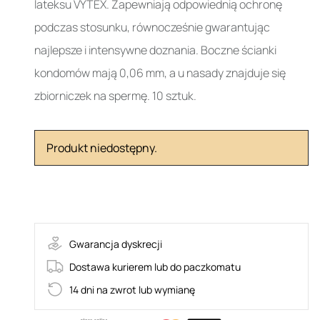
lateksu VYTEX. Zapewniają odpowiednią ochronę
podczas stosunku, równocześnie gwarantując
najlepsze i intensywne doznania. Boczne ścianki
kondomów mają 0,06 mm, a u nasady znajduje się
zbiorniczek na spermę. 10 sztuk.
Produkt niedostępny.
38-19026
Gwarancja dyskrecji
Dostawa kurierem lub do paczkomatu
14 dni na zwrot lub wymianę