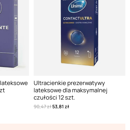
 lateksowe
Ultracienkie prezerwatywy
zt
lateksowe dla maksymalnej
czułości 12 szt.
90,47 zł
53,81 zł