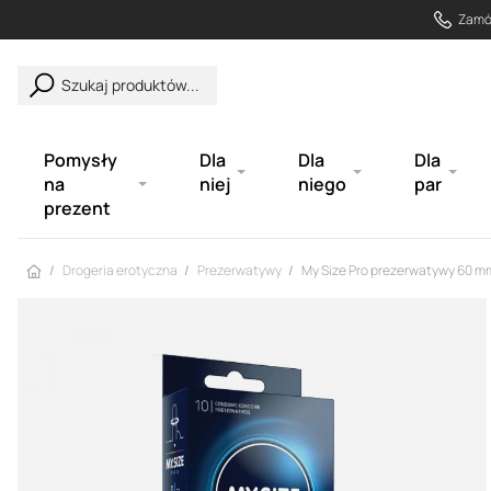
Zamów
Szukaj produktów...
Pomysły
Dla
Dla
Dla
na
niej
niego
par
prezent
Strona główna
Drogeria erotyczna
Prezerwatywy
My Size Pro prezerwatywy 60 mm