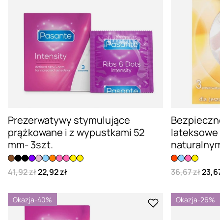
Prezerwatywy stymulujące
Bezpieczn
prążkowane i z wypustkami 52
lateksowe
mm- 3szt.
naturalnym
41,92 zł
22,92 zł
36,67 zł
23,67
Okazja
-40%
Okazja
-26%