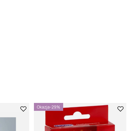
Okazja
-29%