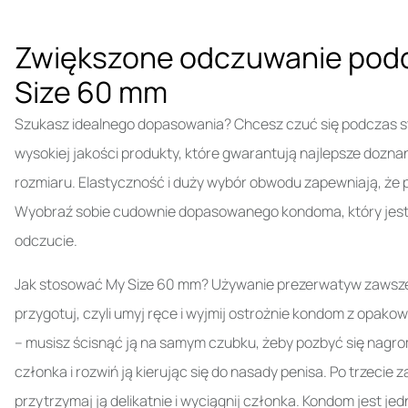
Zwiększone odczuwanie podc
Size 60 mm
Szukasz idealnego dopasowania? Chcesz czuć się podczas sto
wysokiej jakości produkty, które gwarantują najlepsze doznan
rozmiaru. Elastyczność i duży wybór obwodu zapewniają, że 
Wyobraź sobie cudownie dopasowanego kondoma, który jes
odczucie.
Jak stosować My Size 60 mm? Używanie prezerwatyw zawsze s
przygotuj, czyli umyj ręce i wyjmij ostrożnie kondom z opako
– musisz ścisnąć ją na samym czubku, żeby pozbyć się nag
członka i rozwiń ją kierując się do nasady penisa. Po trzeci
przytrzymaj ją delikatnie i wyciągnij członka. Kondom jest j