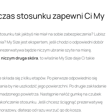
zas stosunku zapewni Ci My
sunku tak jakbyś nie miał na sobie zabezpieczenia? Lubisz
ia? My Size jest ekspertem, jeśli chodzi o odpowiedni dobór
prezerwatywa będzie niczym ubranie szyte na miarę.
t
niczym druga skóra
, to właśnie My Size daje Ci takie
kłada się z kilku etapów. Po pierwsze odpowiednio się
wania by nie uszkodzić jego powierzchni. Po drugie zakładanie
romadzonego powietrza. Następnie nałóż gumkę na czubek
e zakończenie stosunku. Jeśli chcesz ściągnąć prezerwatywę
ednorazowy, dlatego od razu wyrzuć go do kosza.