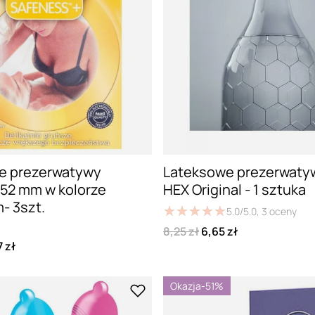
e prezerwatywy
Lateksowe prezerwatyw
 52 mm w kolorze
HEX Original - 1 sztuka
- 3szt.
★
★
★
★
★
★
★
★
★
★
5.0/5.0,
3
oceny
8,25 zł
6,65 zł
 zł
Okazja
-51%