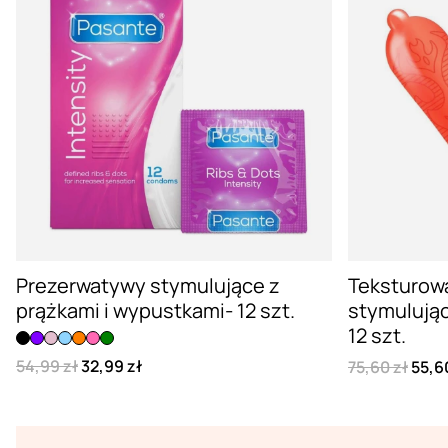
Prezerwatywy stymulujące z
Teksturow
prążkami i wypustkami- 12 szt.
stymulują
12 szt.
54,99 zł
32,99 zł
75,60 zł
55,6