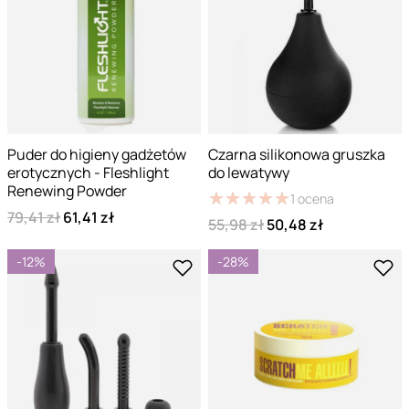
Puder do higieny gadżetów
Czarna silikonowa gruszka
erotycznych - Fleshlight
do lewatywy
Renewing Powder
★
★
★
★
★
★
★
★
★
★
1
ocena
79,41 zł
61,41 zł
55,98 zł
50,48 zł
-12%
-28%