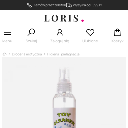
Zamów przez telefon
Wysyłka od 11,99 zł
Menu
Szukaj
Zaloguj się
Ulubione
Koszyk
Strona główna
Drogeria erotyczna
Higiena i pielęgnacja