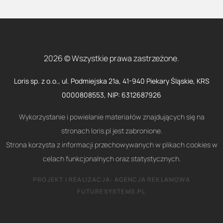
2026 © Wszystkie prawa zastrzeżone.
Loris sp. z o.o., ul. Podmiejska 21a, 41-940 Piekary Śląskie, KRS
0000808553, NIP: 6312687926
Wykorzystanie i powielanie materiałów znajdujących się na
stronach loris.pl jest zabronione.
Strona korzysta z informacji przechowywanych w plikach cookies w
celach funkcjonalnych oraz statystycznych.
PROJEKT I REALIZACJA:
AGENCJA REKLAMOWA
FUTURESYSTEMS.PL