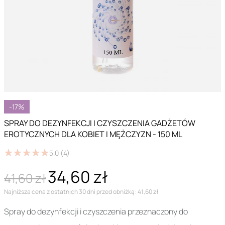
-17%
SPRAY DO DEZYNFEKCJI I CZYSZCZENIA GADŻETÓW
EROTYCZNYCH DLA KOBIET I MĘŻCZYZN - 150 ML
★
★
★
★
★
★
★
★
★
★
5.0
(4)
34,60 zł
41,60 zł
Najniższa cena z ostatnich 30 dni przed obniżką: 41,60 zł
Spray do dezynfekcji i czyszczenia przeznaczony do