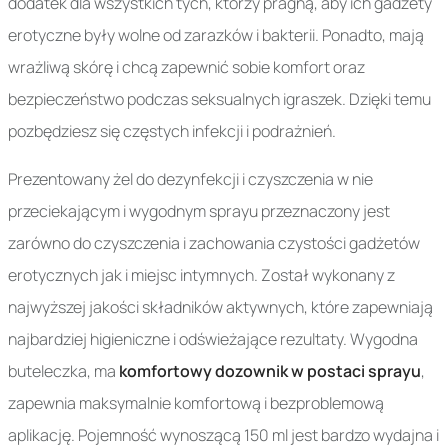
dodatek dla wszystkich tych, którzy pragną, aby ich gadżety
erotyczne były wolne od zarazków i bakterii. Ponadto, mają
wrażliwą skórę i chcą zapewnić sobie komfort oraz
bezpieczeństwo podczas seksualnych igraszek. Dzięki temu
pozbędziesz się częstych infekcji i podrażnień.
Prezentowany żel do dezynfekcji i czyszczenia w nie
przeciekającym i wygodnym sprayu przeznaczony jest
zarówno do czyszczenia i zachowania czystości gadżetów
erotycznych jak i miejsc intymnych. Został wykonany z
najwyższej jakości składników aktywnych, które zapewniają
najbardziej higieniczne i odświeżające rezultaty. Wygodna
buteleczka, ma
komfortowy dozownik w postaci sprayu
,
zapewnia maksymalnie komfortową i bezproblemową
aplikację. Pojemność wynoszącą 150 ml jest bardzo wydajna i