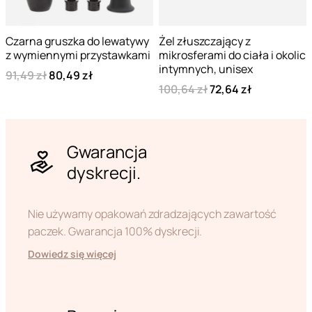
Czarna gruszka do lewatywy
Żel złuszczający z
z wymiennymi przystawkami
mikrosferami do ciała i okolic
intymnych, unisex
91,49 zł
80,49 zł
100,64 zł
72,64 zł
Gwarancja
dyskrecji.
Nie używamy opakowań zdradzających zawartość
paczek. Gwarancja 100% dyskrecji.
Dowiedz się więcej