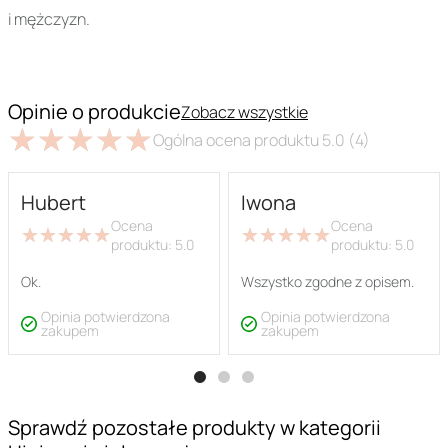
i mężczyzn.
Opinie o produkcie
Zobacz wszystkie
★
★
★
★
★
★
★
★
★
★
Ogólna ocena produktu
5.0
(4)
Hubert
Iwona
Ocena
Ocena
★
★
★
★
★
★
★
★
★
★
★
★
★
★
★
★
★
★
★
★
produktu:
5.0
produktu:
5.0
Ok.
Wszystko zgodne z opisem.
Opinia potwierdzona
Opinia potwierdzona
zakupem
zakupem
Sprawdź pozostałe produkty w kategorii