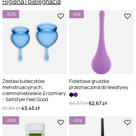
Higiena i pielęgnacja
-30%
-6%
Zestaw kubeczków
Fioletowa gruszka
menstruacyjnych,
przeznaczona do lewatywy
ciemnoniebieskie 2 rozmiary
- Satisfyer Feel Good
66,67 zł
62,67 zł
61,84 zł
43,45 zł
-23%
-10%