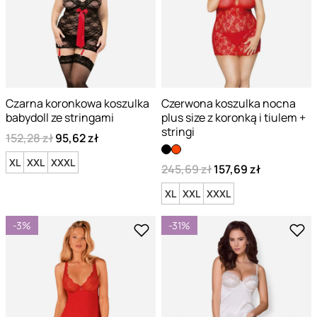
Czarna koronkowa koszulka
Czerwona koszulka nocna
babydoll ze stringami
plus size z koronką i tiulem +
stringi
152,28 zł
95,62 zł
XL
XXL
XXXL
245,69 zł
157,69 zł
XL
XXL
XXXL
-3%
-31%