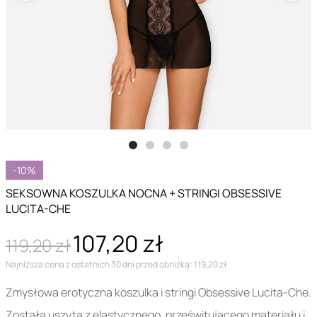
-10%
SEKSOWNA KOSZULKA NOCNA + STRINGI OBSESSIVE
LUCITA-CHE
107,20 zł
119,20 zł
Najniższa cena z ostatnich 30 dni przed obniżką: 119,20 zł
Zmysłowa erotyczna koszulka i stringi Obsessive Lucita-Che.
Została uszyta z elastycznego, prześwitującego materiału i