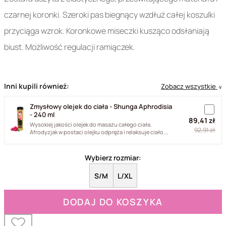
czarnej koronki. Szeroki pas biegnący wzdłuż całej koszulki
przyciąga wzrok. Koronkowe miseczki kusząco odsłaniają
biust. Możliwość regulacji ramiączek.
Inni kupili również:
Zobacz wszystkie
∨
Zmysłowy olejek do ciała - Shunga Aphrodisia
- 240 ml
89,41 zł
Wysokiej jakości olejek do masażu całego ciała.
92,91 zł
Afrodyzjak w postaci olejku odpręża i relaksuje ciało.
Jego formuła...
Wybierz rozmiar:
S/M
L/XL
DODAJ DO KOSZYKA