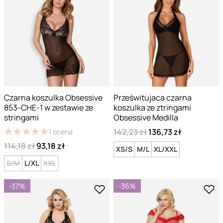
Czarna koszulka Obsessive
Prześwitujaca czarna
853-CHE-1 w zestawie ze
koszulka ze ztringami
stringami
Obsessive Medilla
★
★
★
★
★
★
★
★
★
★
142,23 zł
136,73 zł
1
ocena
114,18 zł
93,18 zł
XS/S
M/L
XL/XXL
S/M
L/XL
XXL
-37%
-36%