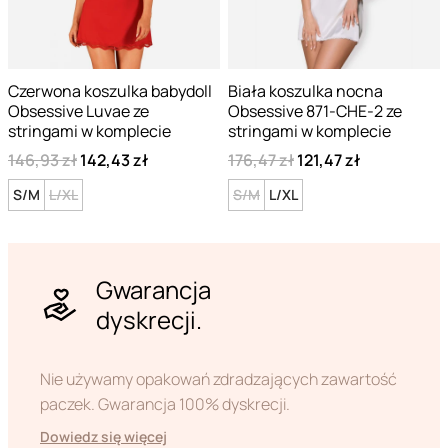
Czerwona koszulka babydoll
Biała koszulka nocna
Obsessive Luvae ze
Obsessive 871-CHE-2 ze
stringami w komplecie
stringami w komplecie
146,93 zł
142,43 zł
176,47 zł
121,47 zł
S/M
L/XL
S/M
L/XL
Gwarancja
dyskrecji.
Nie używamy opakowań zdradzających zawartość
paczek. Gwarancja 100% dyskrecji.
Dowiedz się więcej