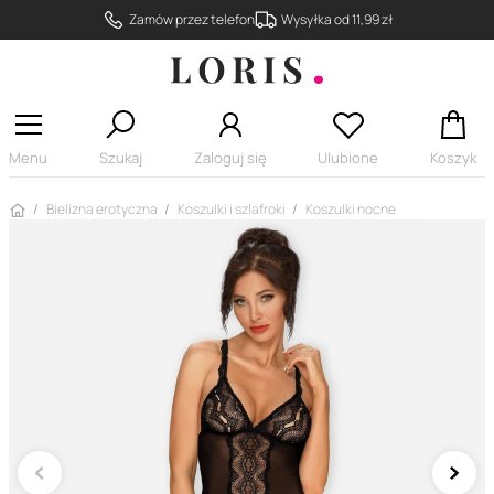
Zamów przez telefon
Wysyłka od 11,99 zł
Menu
Szukaj
Zaloguj się
Ulubione
Koszyk
Strona główna
Bielizna erotyczna
Koszulki i szlafroki
Koszulki nocne