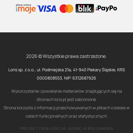
2026 © Wszystkie prawa zastrzeżone.
Loris sp. z o.o., ul. Podmiejska 21a, 41-940 Piekary Śląskie, KRS
0000808553, NIP: 6312687926
Wykorzystanie i powielanie materiałów znajdujących się na
stronach loris.pl jest zabronione.
Strona korzysta z informacji przechowywanych w plikach cookies w
celach funkcjonalnych oraz statystycznych.
PROJEKT I REALIZACJA:
AGENCJA REKLAMOWA