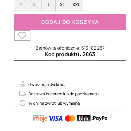
S
M
L
XL
XXL
DODAJ DO KOSZYKA
Zamów telefonicznie: 513 182 287
Kod produktu: 2863
REYNA
Gwarancja dyskrecji
Dostawa kurierem lub do paczkomatu
14 dni na zwrot lub wymianę