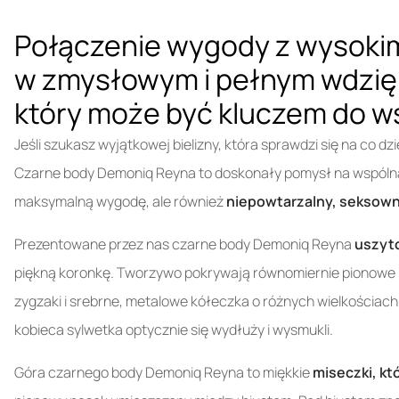
Połączenie wygody z wysokim
w zmysłowym i pełnym wdzię
który może być kluczem do w
Jeśli szukasz wyjątkowej bielizny, która sprawdzi się na co dz
Czarne body Demoniq Reyna to doskonały pomysł na wspólną,
maksymalną wygodę, ale również
niepowtarzalny, seksown
Prezentowane przez nas czarne body Demoniq Reyna
uszyto
piękną koronkę. Tworzywo pokrywają równomiernie pionowe i
zygzaki i srebrne, metalowe kółeczka o różnych wielkościac
kobieca sylwetka optycznie się wydłuży i wysmukli.
Góra czarnego body Demoniq Reyna to miękkie
miseczki, kt