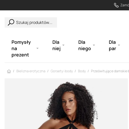
Zamów
Szukaj produktów...
Pomysły
Dla
Dla
Dla
na
niej
niego
par
prezent
Strona główna
Bielizna erotyczna
Gorsety i body
Body
Prześwitujące damskie