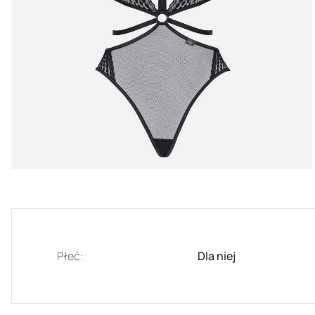
Płeć:
Dla niej