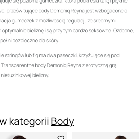
uje się pozioma gumeczka, która podkreśla talię i pięknie
owe, prześwitujące body Demoniq Reyna jest wzbogacone o
acja gumeczek z możliwością regulacji, ze srebrnymi
ptymalnie bieliznę i są przy tym bardzo seksowne. Ozdobne,
pełni bezpieczne dla skóry.
 stringów lub fig ma dwa paseczki, krzyżujące się pod
ki. Transparentne body Demoniq Reyna z erotyczną grą
nietuzinkowej bielizny.
w kategorii
Body