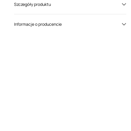
Szczegóły produktu
Płeć:
Dla niej
Informacje o producencie
Kolor:
Czarny
Demoniq to polski producent drapieżnej bielizny dla
kobiet, które pragną szokować zmysłowym wyglądem.
W swoich projektach stawia przede wszystkim na
prześwitujące tkaniny oraz skórę syntetyczną w
czarnym kolorze. Niezwykle zmysłowe fasony z
łatwością podkręcą temperaturę w sypialni. Bielizna
Demoniq sprawi, że poczujesz się w łóżku jak prawdziwa
bogini!