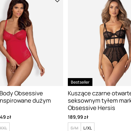
Bestseller
Body Obsessive
Kuszące czarne otwart
 inspirowane dużym
seksownym tyłem mark
Obsessive Hersis
,49 zł
189,99 zł
XXL
S/M
L/XL