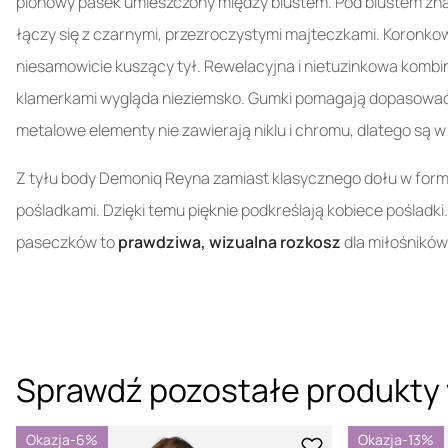
pionowy pasek umieszczony między biustem. Pod biustem znajd
łączy się z czarnymi, przezroczystymi majteczkami. Koronk
niesamowicie kuszący tył. Rewelacyjna i nietuzinkowa kombin
klamerkami wygląda nieziemsko. Gumki pomagają dopasować o
metalowe elementy nie zawierają niklu i chromu, dlatego są w 
Z tyłu body Demoniq Reyna zamiast klasycznego dołu w formie
pośladkami. Dzięki temu pięknie podkreślają kobiece poślad
paseczków to
prawdziwa, wizualna rozkosz
dla miłośników 
Sprawdź pozostałe produkty 
Okazja
-6%
Okazja
-13%