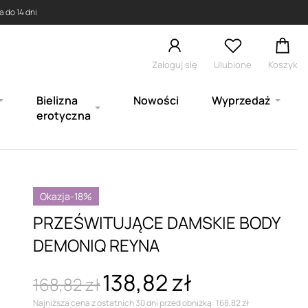
 do 14 dni
Zaloguj się
Ulubione
Koszyk
Bielizna
Nowości
Wyprzedaż
erotyczna
Okazja
-18%
PRZEŚWITUJĄCE DAMSKIE BODY
DEMONIQ REYNA
138,82 zł
168,82 zł
Najniższa cena z ostatnich 30 dni przed obniżką: 168,82 zł