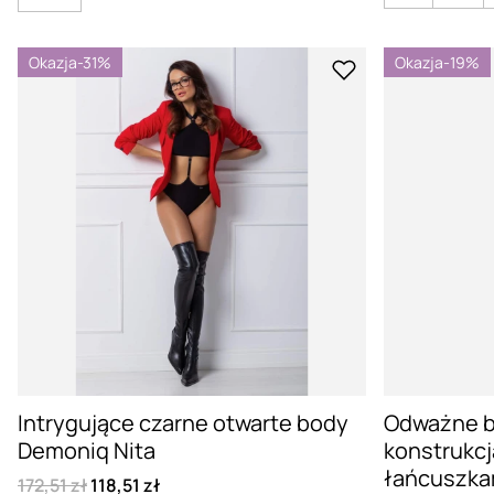
Okazja
-31%
Okazja
-19%
Intrygujące czarne otwarte body
Odważne b
Demoniq Nita
konstrukcj
łańcuszka
172,51 zł
118,51 zł