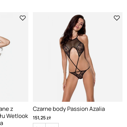
ane z
Czarne body Passion Azalia
łu Wetlook
151,25 zł
na