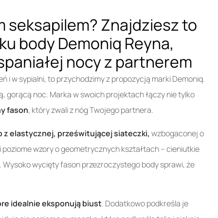
 seksapilem? Znajdziesz to
ku body Demoniq Reyna,
spaniałej nocy z partnerem
ień i w sypialni, to przychodzimy z propozycją marki Demoniq.
 gorącą noc. Marka w swoich projektach łączy nie tylko
y fason
, który zwali z nóg Twojego partnera.
 z elastycznej, prześwitującej siateczki,
wzbogaconej o
 poziome wzory o geometrycznych kształtach – cieniutkie
h. Wysoko wycięty fason przezroczystego body sprawi, że
óre idealnie eksponują biust
. Dodatkowo podkreśla je