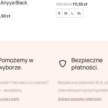
 Anyya Black
125,55 zł
111,55 zł
S
M
L
XL
,50 zł
Pomożemy w
Bezpieczne
wyborze.
płatności.
wybór? Nie wiecz co wybrać?
Bezpieczne płatności BLIK, 
- doradzimy.
internetowym lub kartą płatn
j się z nami
Zobacz sposoby płatności