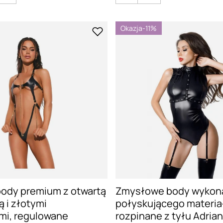
Okazja
-11%
ody premium z otwartą
Zmysłowe body wykon
ą i złotymi
połyskującego materia
mi, regulowane
rozpinane z tyłu Adria