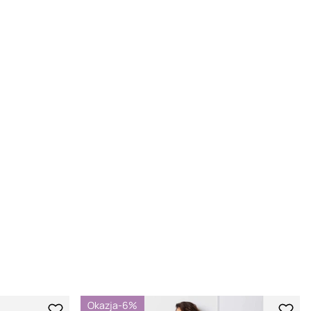
Okazja
-6%