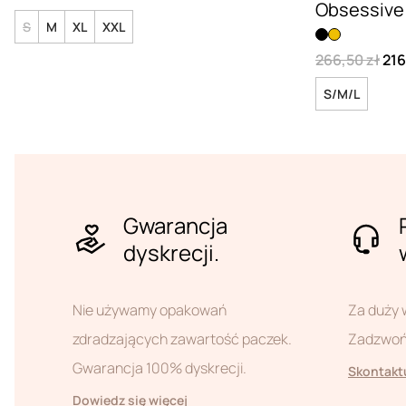
Obsessive
S
M
XL
XXL
266,50 zł
216
S/M/L
Gwarancja
dyskrecji.
Nie używamy opakowań
Za duży 
zdradzających zawartość paczek.
Zadzwoń 
Gwarancja 100% dyskrecji.
Skontaktu
Dowiedz się więcej