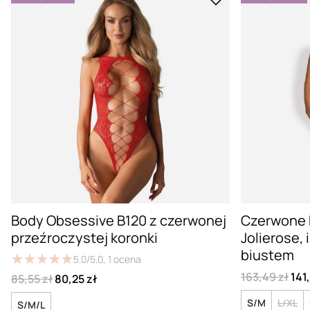
Body Obsessive B120 z czerwonej
Czerwone 
przeźroczystej koronki
Jolierose,
biustem
★
★
★
★
★
★
★
★
★
★
5.0/5.0,
1
ocena
163,49 zł
141
85,55 zł
80,25 zł
S/M
L/XL
S/M/L