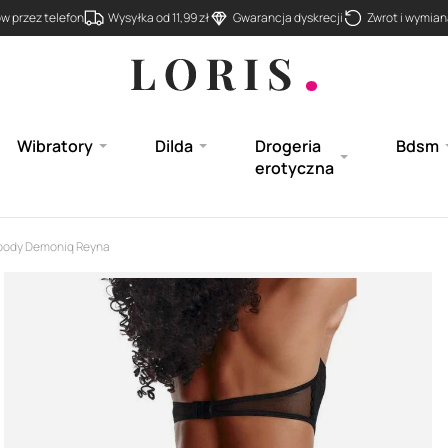
 przez telefon
Wysyłka od 11,99 zł
Gwarancja dyskrecji
Zwrot i wymiana
Wibratory
Dilda
Drogeria
Bdsm
erotyczna
 body Demoniq Reyna