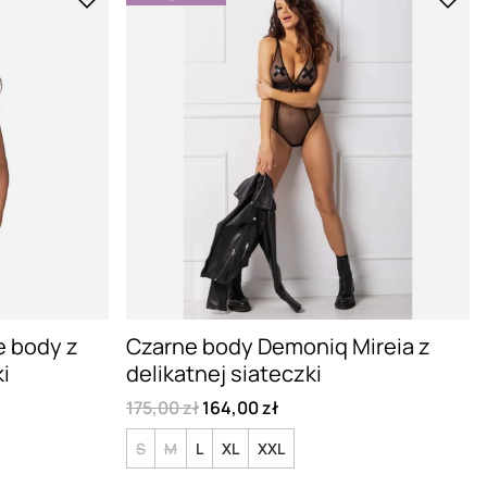
e body z
Czarne body Demoniq Mireia z
i
delikatnej siateczki
175,00 zł
164,00 zł
S
M
L
XL
XXL