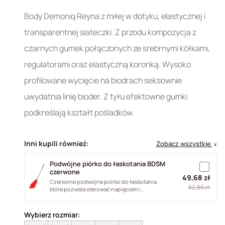
Body Demoniq Reyna z miłej w dotyku, elastycznej i
transparentnej siateczki. Z przodu kompozycja z
czarnych gumek połączonych ze srebrnymi kółkami,
regulatorami oraz elastyczną koronką. Wysoko
profilowane wycięcie na biodrach seksownie
uwydatnia linię bioder. Z tyłu efektowne gumki
podkreślają kształt pośladków.
Inni kupili również:
Zobacz wszystkie
∨
Podwójne piórko do łaskotania BDSM
czerwone
49,68 zł
Czerwone podwójne piórko do łaskotania,
62,86 zł
które pozwala sterować napięciem i
intensywnością dotyku. Naturalne pióra...
Wybierz rozmiar: