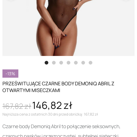
-13%
PRZEŚWITUJĄCE CZARNE BODY DEMONIQ ABRIL Z
OTWARTYMI MISECZKAMI
146,82 zł
167,82 zł
Najniższa cena z ostatnich 30 dni przed obniżką: 167,82 zł
Czarne body Demoniq Abril to połączenie seksownych,
czarnych pasków i przezroczystej, subtelnej siateczki.