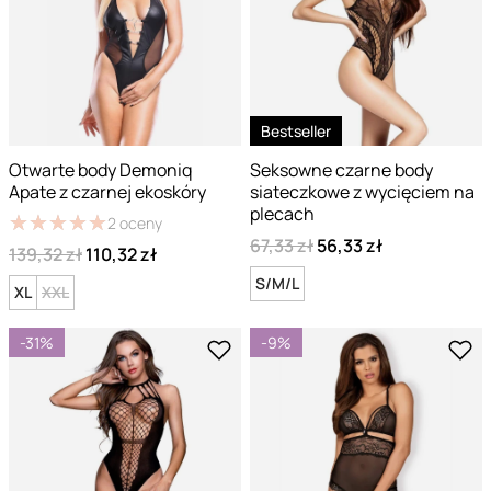
Bestseller
Otwarte body Demoniq
Seksowne czarne body
Apate z czarnej ekoskóry
siateczkowe z wycięciem na
plecach
★
★
★
★
★
★
★
★
★
★
2
oceny
67,33 zł
56,33 zł
139,32 zł
110,32 zł
S/M/L
XL
XXL
-31%
-9%