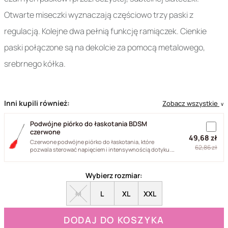
Otwarte miseczki wyznaczają częściowo trzy paski z
regulacją. Kolejne dwa pełnią funkcję ramiączek. Cienkie
paski połączone są na dekolcie za pomocą metalowego,
srebrnego kółka.
Inni kupili również:
Zobacz wszystkie
∨
Podwójne piórko do łaskotania BDSM
czerwone
49,68 zł
Czerwone podwójne piórko do łaskotania, które
62,86 zł
pozwala sterować napięciem i intensywnością dotyku.
Naturalne pióra...
Wybierz rozmiar:
M
L
XL
XXL
DODAJ DO KOSZYKA