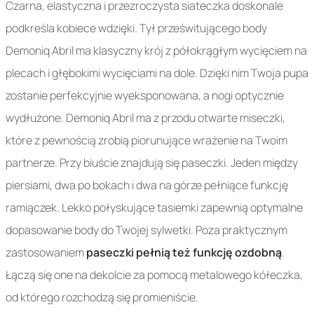
Czarna, elastyczna i przezroczysta siateczka doskonale
podkreśla kobiece wdzięki. Tył prześwitującego body
Demoniq Abril ma klasyczny krój z półokrągłym wycięciem na
plecach i głębokimi wycięciami na dole. Dzięki nim Twoja pupa
zostanie perfekcyjnie wyeksponowana, a nogi optycznie
wydłużone. Demoniq Abril ma z przodu otwarte miseczki,
które z pewnością zrobią piorunujące wrażenie na Twoim
partnerze. Przy biuście znajdują się paseczki. Jeden między
piersiami, dwa po bokach i dwa na górze pełniące funkcję
ramiączek. Lekko połyskujące tasiemki zapewnią optymalne
dopasowanie body do Twojej sylwetki. Poza praktycznym
zastosowaniem
paseczki pełnią też funkcję ozdobną
.
Łączą się one na dekolcie za pomocą metalowego kółeczka,
od którego rozchodzą się promieniście.