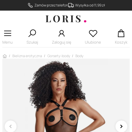
Zamów przez telefon
Wysyłka od 11,99 zł
Menu
Szukaj
Zaloguj się
Ulubione
Koszyk
Strona główna
Bielizna erotyczna
Gorsety i body
Body