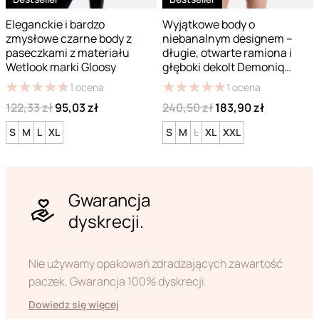
Eleganckie i bardzo
Wyjątkowe body o
zmysłowe czarne body z
niebanalnym designem –
paseczkami z materiału
długie, otwarte ramiona i
Wetlook marki Gloosy
głęboki dekolt Demoniq
Alexis
★
★
★
★
★
★
★
★
★
★
★
★
★
★
★
★
★
★
★
★
1
ocena
1
ocena
122,33 zł
95,03 zł
240,50 zł
183,90 zł
S
M
L
XL
S
M
L
XL
XXL
Gwarancja
dyskrecji.
Nie używamy opakowań zdradzających zawartość
paczek. Gwarancja 100% dyskrecji.
Dowiedz się więcej