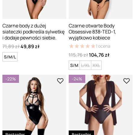
Czarne body z dużej
Czarne otwarte Body
siateczki podkreśla sylwetkę
Obsessive 838-TED-1,
i dodaje pewności siebie.
wyjątkowo kobiece
★
★
★
★
★
★
★
★
★
★
71,89 zł
49,89 zł
1
ocena
115,76 zł
104,76 zł
S/M/L
S/M
L/XL
XXL
-22%
-24%
Bestseller
Bestseller