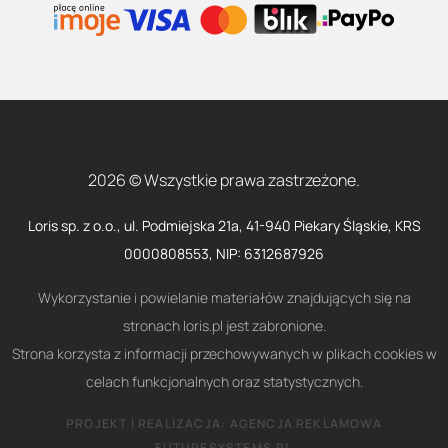
2026 © Wszystkie prawa zastrzeżone.
Loris sp. z o.o., ul. Podmiejska 21a, 41-940 Piekary Śląskie, KRS
0000808553, NIP: 6312687926
Wykorzystanie i powielanie materiałów znajdujących się na
stronach loris.pl jest zabronione.
Strona korzysta z informacji przechowywanych w plikach cookies w
celach funkcjonalnych oraz statystycznych.
PROJEKT I REALIZACJA:
AGENCJA REKLAMOWA
FUTURESYSTEMS.PL