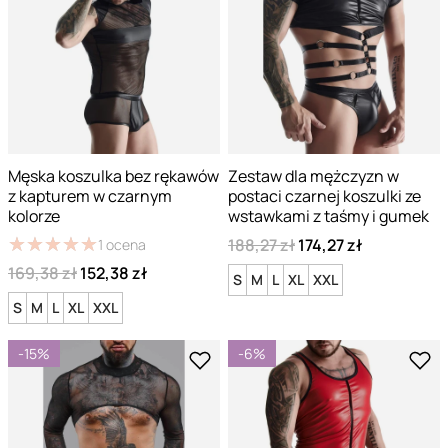
Męska koszulka bez rękawów
Zestaw dla mężczyzn w
z kapturem w czarnym
postaci czarnej koszulki ze
kolorze
wstawkami z taśmy i gumek
★
★
★
★
★
★
★
★
★
★
188,27 zł
174,27 zł
1
ocena
169,38 zł
152,38 zł
S
M
L
XL
XXL
S
M
L
XL
XXL
-15%
-6%