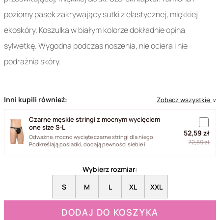
poziomy pasek zakrywający sutki z elastycznej, miękkiej
ekoskóry. Koszulka w białym kolorze dokładnie opina
sylwetkę. Wygodna podczas noszenia, nie ociera i nie
podrażnia skóry.
Inni kupili również:
Zobacz wszystkie
∨
Czarne męskie stringi z mocnym wycięciem
one size S-L
52,59 zł
Odważne, mocno wycięte czarne stringi dla niego.
72,59 zł
Podkreślają pośladki, dodają pewności siebie i
podkręcają atmosferę...
Wybierz rozmiar:
S
M
L
XL
XXL
DODAJ DO KOSZYKA