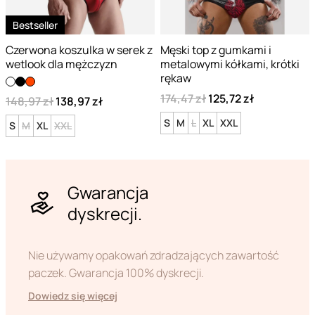
Bestseller
Czerwona koszulka w serek z
Męski top z gumkami i
wetlook dla mężczyzn
metalowymi kółkami, krótki
rękaw
174,47 zł
125,72 zł
148,97 zł
138,97 zł
S
M
L
XL
XXL
S
M
XL
XXL
Gwarancja
dyskrecji.
Nie używamy opakowań zdradzających zawartość
paczek. Gwarancja 100% dyskrecji.
Dowiedz się więcej