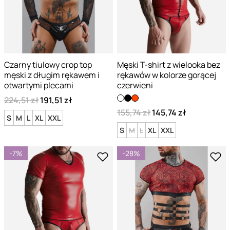
Czarny tiulowy crop top
Męski T-shirt z wielooka bez
męski z długim rękawem i
rękawów w kolorze gorącej
otwartymi plecami
czerwieni
224,51 zł
191,51 zł
155,74 zł
145,74 zł
S
M
L
XL
XXL
S
M
L
XL
XXL
-7%
-28%