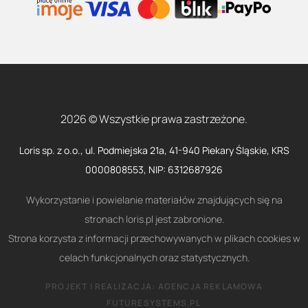
2026 © Wszystkie prawa zastrzeżone.
Loris sp. z o.o., ul. Podmiejska 21a, 41-940 Piekary Śląskie, KRS
0000808553, NIP: 6312687926
Wykorzystanie i powielanie materiałów znajdujących się na
stronach loris.pl jest zabronione.
Strona korzysta z informacji przechowywanych w plikach cookies w
celach funkcjonalnych oraz statystycznych.
PROJEKT I REALIZACJA:
AGENCJA REKLAMOWA
FUTURESYSTEMS.PL