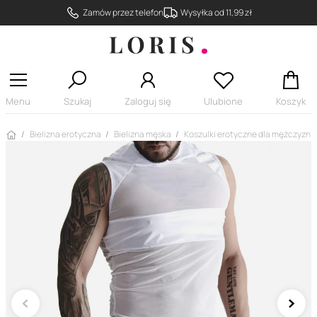
Zamów przez telefon
Wysyłka od 11,99 zł
Menu
Szukaj
Zaloguj się
Ulubione
Koszyk
Strona główna
Bielizna erotyczna
Bielizna męska
Koszulki erotyczne dla mężczyzn