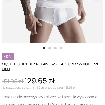
-15%
MĘSKI T-SHIRT BEZ RĘKAWÓW Z KAPTUREM W KOLORZE
BIELI
129,65 zł
151,95 zł
Najniższa cena z ostatnich 30 dni przed obniżką: 151,95 zł
Koszulka dla mężczyzn w kolorze bieli została wykonana z
prześwitującej, miękkiej siatki. Szeroki kaptur, ramiona i