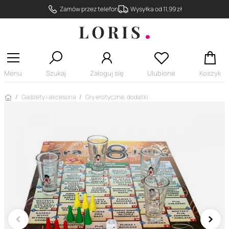
Zamów przez telefon
Wysyłka od 11,99 zł
Menu
Szukaj
Zaloguj się
Ulubione
Koszyk
Strona główna
Gadżety i akcesoria
Gry erotyczne, dodatki