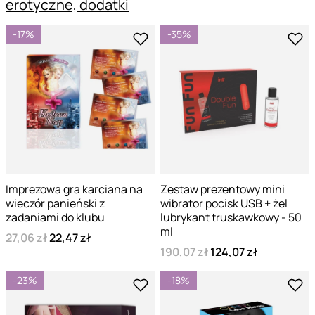
erotyczne, dodatki
-17%
-35%
Imprezowa gra karciana na
Zestaw prezentowy mini
wieczór panieński z
wibrator pocisk USB + żel
zadaniami do klubu
lubrykant truskawkowy - 50
ml
27,06 zł
22,47 zł
190,07 zł
124,07 zł
-23%
-18%