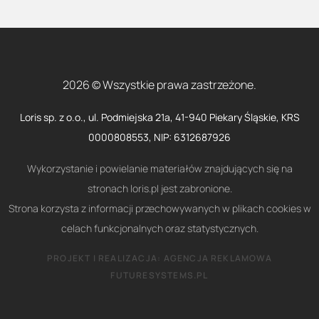
2026 © Wszystkie prawa zastrzeżone.
Loris sp. z o.o., ul. Podmiejska 21a, 41-940 Piekary Śląskie, KRS
0000808553, NIP: 6312687926
Wykorzystanie i powielanie materiałów znajdujących się na
stronach loris.pl jest zabronione.
Strona korzysta z informacji przechowywanych w plikach cookies w
celach funkcjonalnych oraz statystycznych.
PROJEKT I REALIZACJA:
AGENCJA REKLAMOWA
FUTURESYSTEMS.PL