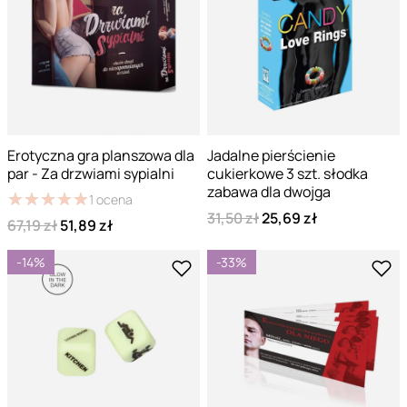
Erotyczna gra planszowa dla
Jadalne pierścienie
par - Za drzwiami sypialni
cukierkowe 3 szt. słodka
zabawa dla dwojga
★
★
★
★
★
★
★
★
★
★
1
ocena
31,50 zł
25,69 zł
67,19 zł
51,89 zł
-14%
-33%