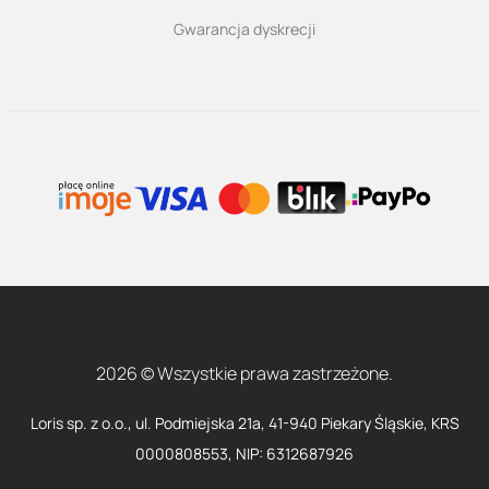
Gwarancja dyskrecji
2026 © Wszystkie prawa zastrzeżone.
Loris sp. z o.o., ul. Podmiejska 21a, 41-940 Piekary Śląskie, KRS
0000808553, NIP: 6312687926