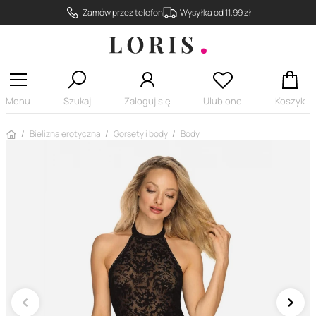
Zamów przez telefon
Wysyłka od 11,99 zł
Menu
Szukaj
Zaloguj się
Ulubione
Koszyk
Strona główna
Bielizna erotyczna
Gorsety i body
Body