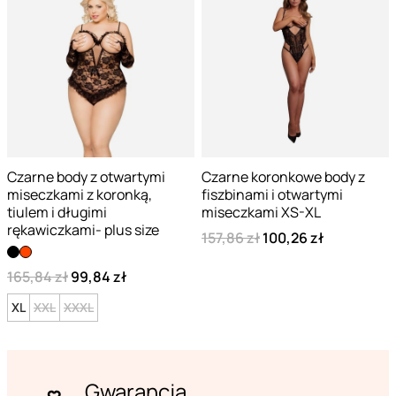
Czarne body z otwartymi
Czarne koronkowe body z
miseczkami z koronką,
fiszbinami i otwartymi
tiulem i długimi
miseczkami XS-XL
rękawiczkami- plus size
157,86 zł
100,26 zł
165,84 zł
99,84 zł
XL
XXL
XXXL
Gwarancja