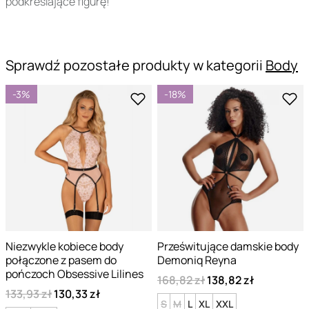
podkreślające figurę!
Sprawdź pozostałe produkty w kategorii
Body
-3%
-18%
Niezwykle kobiece body
Prześwitujące damskie body
połączone z pasem do
Demoniq Reyna
pończoch Obsessive Lilines
168,82 zł
138,82 zł
133,93 zł
130,33 zł
S
M
L
XL
XXL