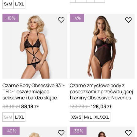
S/M
L/XL
-10%
-4%
Czarne Body Obsessive 831-
Czarne zmysłowe body z
TED-1 oszałamiająco
paseczkami z prześwitującej
seksowne i bardzo skąpe
tkaniny Obsessive Novenes
98,18 zł
88,18 zł
133,33 zł
128,03 zł
S/M
L/XL
XS/S
M/L
XL/XXL
-40%
-36%