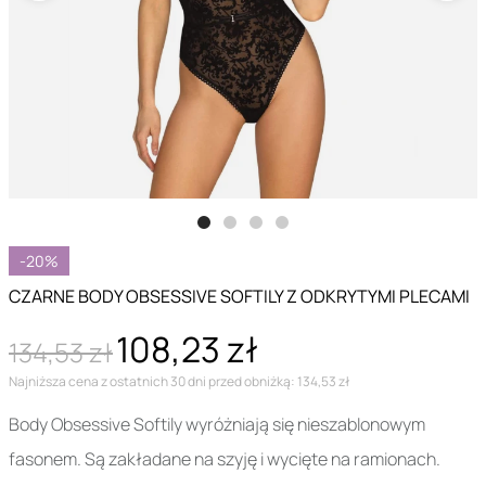
-20%
CZARNE BODY OBSESSIVE SOFTILY Z ODKRYTYMI PLECAMI
108,23 zł
134,53 zł
Najniższa cena z ostatnich 30 dni przed obniżką: 134,53 zł
Body Obsessive Softily wyróżniają się nieszablonowym
fasonem. Są zakładane na szyję i wycięte na ramionach.