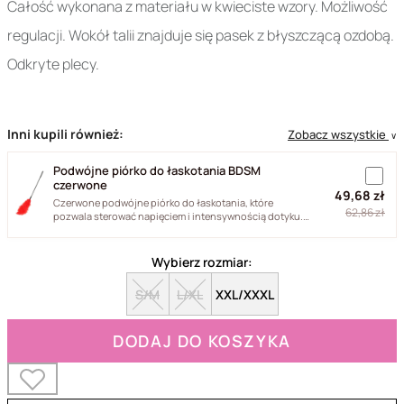
Całość wykonana z materiału w kwieciste wzory. Możliwość
regulacji. Wokół talii znajduje się pasek z błyszczącą ozdobą.
Odkryte plecy.
Inni kupili również:
Zobacz wszystkie
∨
Podwójne piórko do łaskotania BDSM
czerwone
49,68 zł
Czerwone podwójne piórko do łaskotania, które
62,86 zł
pozwala sterować napięciem i intensywnością dotyku.
Naturalne pióra...
Wybierz rozmiar:
S/M
L/XL
XXL/XXXL
DODAJ DO KOSZYKA