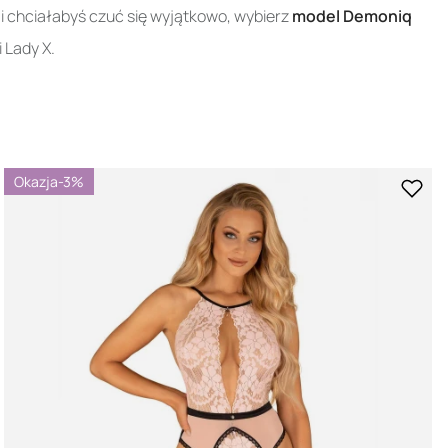
 i chciałabyś czuć się wyjątkowo, wybierz
model Demoniq
 Lady X.
Okazja
-3%