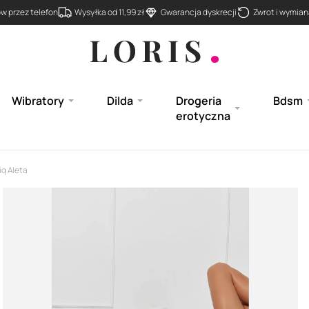
 przez telefon
Wysyłka od 11,99 zł
Gwarancja dyskrecji
Zwrot i wymiana
Wibratory
Dilda
Drogeria
Bdsm
erotyczna
q Aleta