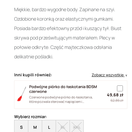
Miękkie, bardzo wygodne body. Zapinane na szyi.
Ozdobione koronką oraz elastycznymi gumkami.
Posiada bardzo efektowny przód i kuszący tył. Biust
skrywa pod prześwitującym materiałem. Plecy w
połowie odkryte. Część majteczkowa odsłania
delikatnie pośladki.
Inni kupili również:
Zobacz wszystkie
∨
Podwójne piórko do łaskotania BDSM
czerwone
49,68 zł
Czerwone podwójne piórko do łaskotania,
62,86 zł
które pozwala sterować napięciem i
intensywnością dotyku. Naturalne pióra...
Wybierz rozmiar:
S
M
L
XL
XXL