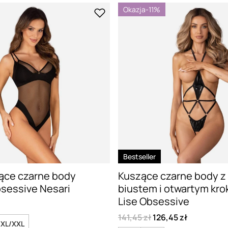
Okazja
-11%
Bestseller
ące czarne body
Kuszące czarne body z
sessive Nesari
biustem i otwartym kro
Lise Obsessive
141,45 zł
126,45 zł
XL/XXL