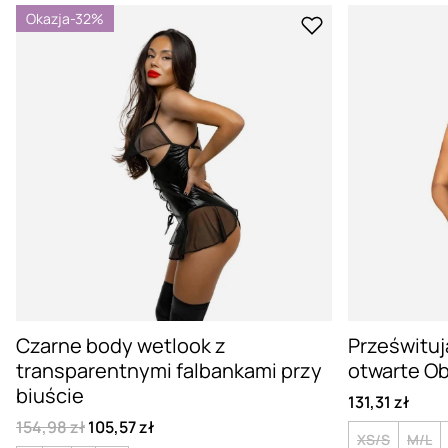
Okazja
-32%
Czarne body wetlook z
Prześwituj
transparentnymi falbankami przy
otwarte Ob
biuście
131,31 zł
154,98 zł
105,57 zł
XS/S
M/L