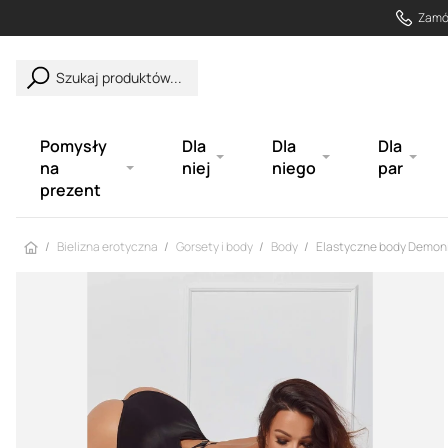
Zamów
Szukaj produktów...
Pomysły
Dla
Dla
Dla
na
niej
niego
par
prezent
Strona główna
Bielizna erotyczna
Gorsety i body
Body
Elastyczne body Demoni