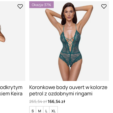
Okazja
-37%
 odkrytym
Koronkowe body ouvert w kolorze
kiem Keira
petrol z ozdobnymi ringami
265,54 zł
166,54 zł
S
M
L
XL