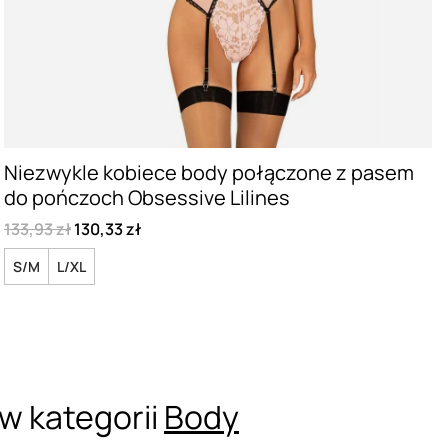
Niezwykle kobiece body połączone z pasem
do pończoch Obsessive Lilines
133,93 zł
130,33 zł
S/M
L/XL
w kategorii
Body