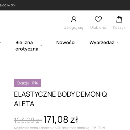
 do 14 dni
Zaloguj się
Ulubione
Koszyk
Bielizna
Nowości
Wyprzedaż
erotyczna
Okazja
-11%
ELASTYCZNE BODY DEMONIQ
ALETA
171,08 zł
193,08 zł
Najniższa cena z ostatnich 30 dni przed obniżką: 193,08 zł