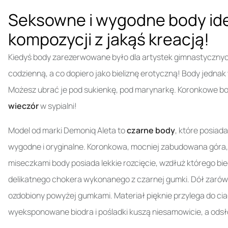
Seksowne i wygodne body idea
kompozycji z jakąś kreacją!
Kiedyś body zarezerwowane było dla artystek gimnastycznych i
codzienną, a co dopiero jako bieliznę erotyczną! Body jednak
Możesz ubrać je pod sukienkę, pod marynarkę. Koronkowe 
wieczór
w sypialni!
Model od marki Demoniq Aleta to
czarne body
, które posiada
wygodne i oryginalne. Koronkowa, mocniej zabudowana góra, 
miseczkami body posiada lekkie rozcięcie, wzdłuż którego bie
delikatnego chokera wykonanego z czarnej gumki. Dół zarówno z
ozdobiony powyżej gumkami. Materiał pięknie przylega do ciał
wyeksponowane biodra i pośladki kuszą niesamowicie, a odsło