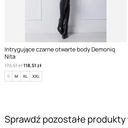
Intrygujące czarne otwarte body Demoniq
Nita
172,51 zł
118,51 zł
S
M
XL
XXL
Sprawdź pozostałe produkty 