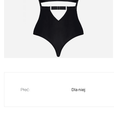
Płeć:
Dla niej