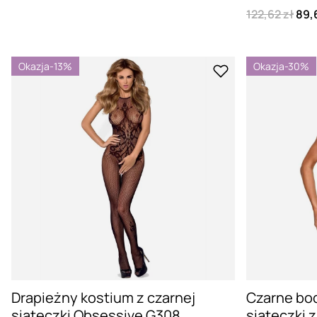
122,62 zł
89,
Okazja
-13%
Okazja
-30%
Drapieżny kostium z czarnej
Czarne bod
siateczki Obsessive G308
siateczki 