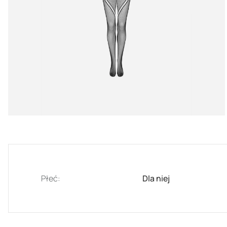
Płeć:
Dla niej