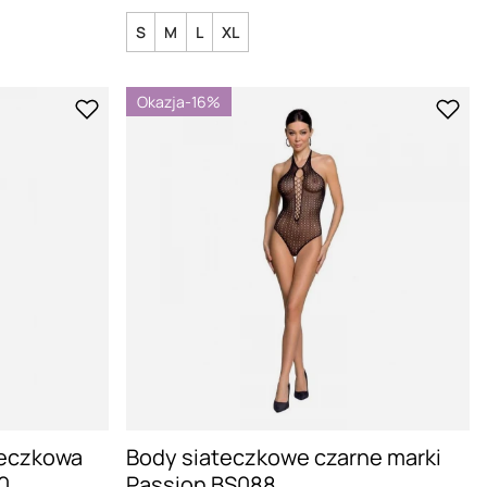
S
M
L
XL
Okazja
-16%
teczkowa
Body siateczkowe czarne marki
0
Passion BS088