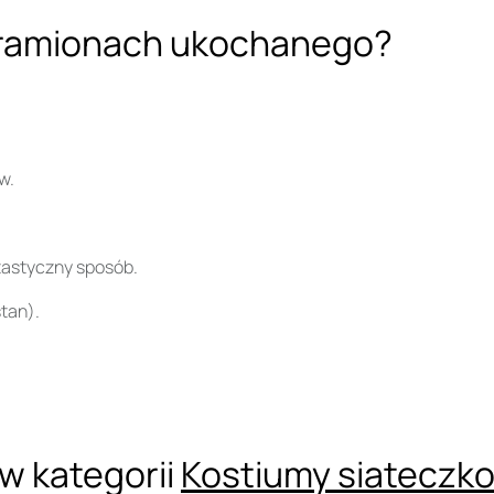
 ramionach ukochanego?
w.
tastyczny sposób.
stan).
w kategorii
Kostiumy siateczk