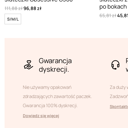
po bokach
111,88 zł
96,88 zł
65,81 zł
45,81
S/M/L
Gwarancja
dyskrecji.
Nie używamy opakowań
Za duży 
zdradzających zawartość paczek.
Zadzwoń 
Gwarancja 100% dyskrecji.
Skontaktu
Dowiedz się więcej