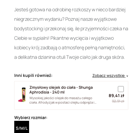
Jesteś gotowa na odrobinę rozkoszy w nieco bardziej
niegrzecznym wydaniu? Poznaj nasze wyjątkowe
bodystocking i przekonaj się, ile przyjemności czeka na
Ciebie w sypialni! Pikantne wycięcia i wyjątkowo
kobiecy krój zadbają o atmosferę pełną namiętności,
a delikatna dzianina otuli Twoje ciało jak druga skóra.
Inni kupili również:
Zobacz wszystkie
∨
Zmysłowy olejek do ciała - Shunga
Aphrodisia - 240 ml
89,41 zł
Wysokiej jakości olejek do masażu całego
92,91 zł
ciała. Afrodyzjak w postaci olejku odpręża i
relaksuje ciało. Jego formuła...
Wybierz rozmiar:
S/M/L