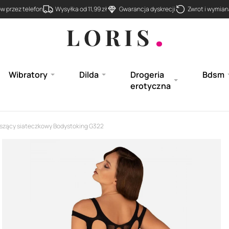
 przez telefon
Wysyłka od 11,99 zł
Gwarancja dyskrecji
Zwrot i wymiana
Wibratory
Dilda
Drogeria
Bdsm
erotyczna
szący siateczkowy Bodystoking G322