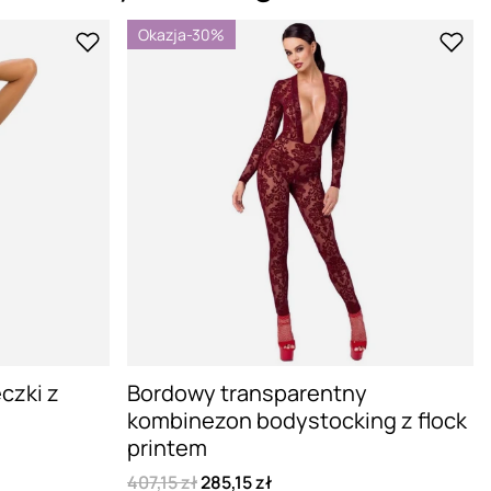
Okazja
-30%
czki z
Bordowy transparentny
kombinezon bodystocking z flock
printem
407,15 zł
285,15 zł