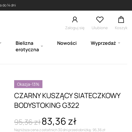
 do 14 dni
Zaloguj się
Ulubione
Koszyk
Bielizna
Nowości
Wyprzedaż
erotyczna
Okazja
-13%
CZARNY KUSZĄCY SIATECZKOWY
BODYSTOKING G322
83,36 zł
95,36 zł
Najniższa cena z ostatnich 30 dni przed obniżką: 95,36 zł