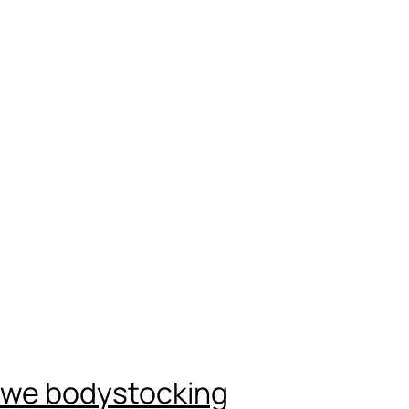
Marka dostępna jest w 57 krajach, zdobywając przy tym
liczne nagrody niemal na wszystkich kontynentach.
owe bodystocking