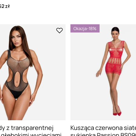
62 zł
Okazja
-18%
y z transparentnej
Kusząca czerwona sia
z głębokimi wycięciami
sukienka Passion BS09