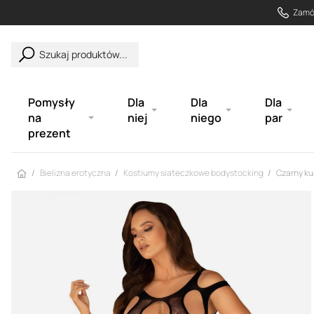
Zamów
Szukaj produktów...
Pomysły
Dla
Dla
Dla
na
niej
niego
par
prezent
Strona główna
Bielizna erotyczna
Kostiumy siateczkowe bodystocking
Czarny ku