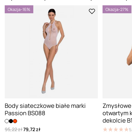
Okazja
-16%
Okazja
-27%
Body siateczkowe białe marki
Zmysłowe 
Passion BS088
otwartym k
dekolcie B
95,22 zł
79,72 zł
★
★
★
★
★
★
★
★
★
★
5