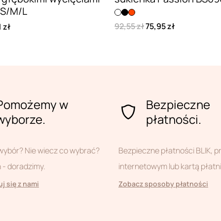
 S/M/L
92,55 zł
75,95 zł
 zł
Pomożemy w
Bezpieczne
wyborze.
płatności.
wybór? Nie wiecz co wybrać?
Bezpieczne płatności BLIK, 
- doradzimy.
internetowym lub kartą płatn
j się z nami
Zobacz sposoby płatności