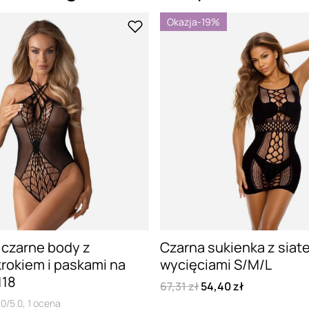
Okazja
-19%
czarne body z
Czarna sukienka z siate
rokiem i paskami na
wycięciami S/M/L
118
67,31 zł
54,40 zł
.0/5.0,
1
ocena