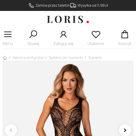
Zamów przez telefon
Wysyłka od 11,99 zł
Menu
Szukaj
Zaloguj się
Ulubione
Koszyk
Strona główna
Bielizna erotyczna
Spódniczki i sukienki
Sukienki