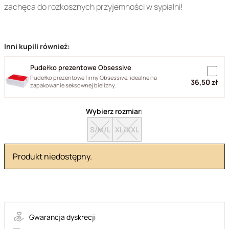
zachęca do rozkosznych przyjemności w sypialni!
Inni kupili również:
Pudełko prezentowe Obsessive
Pudełko prezentowe firmy Obsessive, idealne na
36,50 zł
zapakowanie seksownej bielizny.
Wybierz rozmiar:
S/M/L
XL/XXL
Produkt niedostępny.
D608-dress
Gwarancja dyskrecji