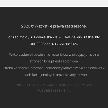
2026 © Wszystkie prawa zastrzeżone.
Loris sp. z o.o., ul. Podmiejska 21a, 41-940 Piekary Śląskie, KRS
0000808553, NIP: 6312687926
Wykorzystanie i powielanie materiałów znajdujących się na
stronach loris.pl jest zabronione.
Strona korzysta z informacji przechowywanych w plikach cookies w
celach funkcjonalnych oraz statystycznych.
PROJEKT I REALIZACJA:
AGENCJA REKLAMOWA
FUTURESYSTEMS.PL