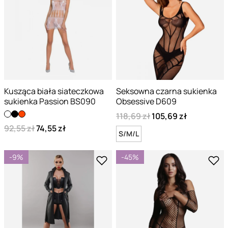
Kusząca biała siateczkowa
Seksowna czarna sukienka
sukienka Passion BS090
Obsessive D609
118,69 zł
105,69 zł
92,55 zł
74,55 zł
S/M/L
-9%
-45%