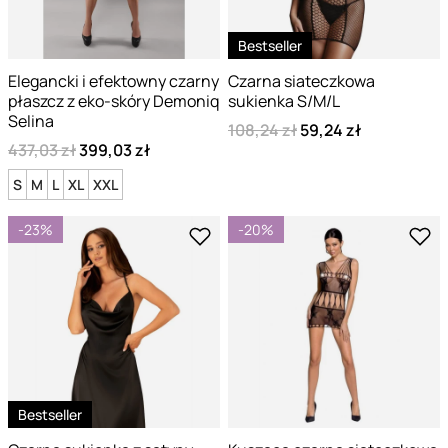
Bestseller
Elegancki i efektowny czarny
Czarna siateczkowa
płaszcz z eko-skóry Demoniq
sukienka S/M/L
Selina
108,24 zł
59,24 zł
437,03 zł
399,03 zł
S
M
L
XL
XXL
-23%
-20%
Bestseller