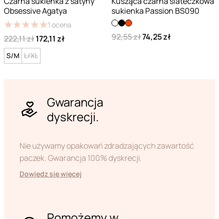
Czarna sukienka z satyny
Kusząca czarna siateczkowa
Obsessive Agatya
sukienka Passion BS090
★
★
★
★
★
★
★
★
★
★
1
ocena
92,55 zł
74,25 zł
222,11 zł
172,11 zł
S/M
L/XL
Gwarancja
dyskrecji.
Nie używamy opakowań zdradzających zawartość
paczek. Gwarancja 100% dyskrecji.
Dowiedz się więcej
Pomożemy w