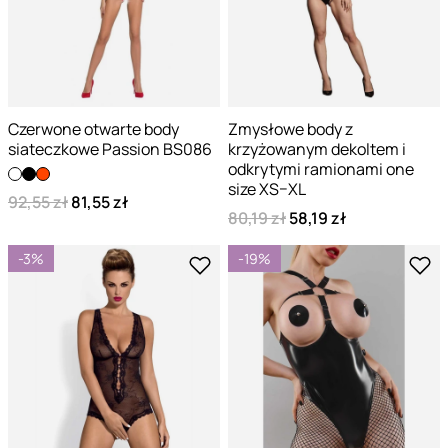
Czerwone otwarte body
Zmysłowe body z
siateczkowe Passion BS086
krzyżowanym dekoltem i
odkrytymi ramionami one
size XS–XL
92,55 zł
81,55 zł
80,19 zł
58,19 zł
-3%
-19%