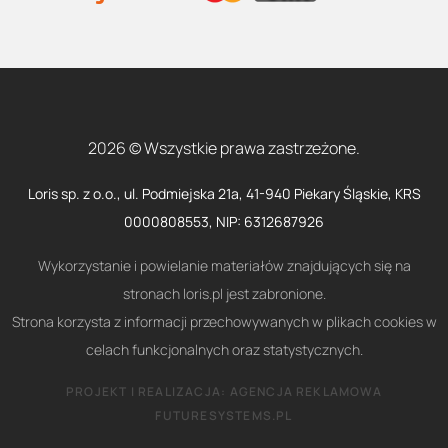
2026 © Wszystkie prawa zastrzeżone.
Loris sp. z o.o., ul. Podmiejska 21a, 41-940 Piekary Śląskie, KRS
0000808553, NIP: 6312687926
Wykorzystanie i powielanie materiałów znajdujących się na
stronach loris.pl jest zabronione.
Strona korzysta z informacji przechowywanych w plikach cookies w
celach funkcjonalnych oraz statystycznych.
PROJEKT I REALIZACJA:
AGENCJA REKLAMOWA
FUTURESYSTEMS.PL