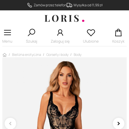
Zamów przez telefon
Wysyłka od 11,99 zł
Menu
Szukaj
Zaloguj się
Ulubione
Koszyk
Strona główna
Bielizna erotyczna
Gorsety i body
Body