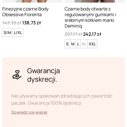
Finezyjne czarne Body
Czarne body otwarte z
Obsessive Fiorenta
regulowanymi gumkami i
srebrnym kółkiem marki
143,33 zł
138,73 zł
Deminiq
S/M
L/XL
297,17 zł
242,17 zł
S
M
L
XL
XXL
Gwarancja
dyskrecji.
Nie używamy opakowań zdradzających zawartość
paczek. Gwarancja 100% dyskrecji.
Dowiedz się więcej