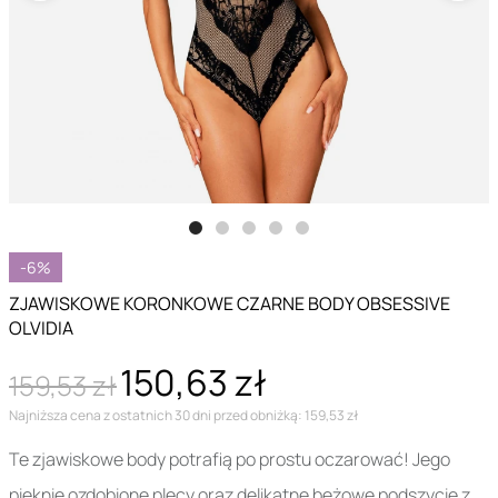
-6%
ZJAWISKOWE KORONKOWE CZARNE BODY OBSESSIVE
OLVIDIA
150,63 zł
159,53 zł
Najniższa cena z ostatnich 30 dni przed obniżką: 159,53 zł
Te zjawiskowe body potrafią po prostu oczarować! Jego
pięknie ozdobione plecy oraz delikatne beżowe podszycie z