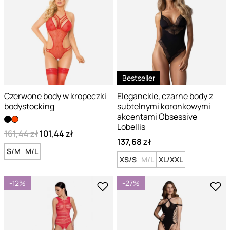
Bestseller
Czerwone body w kropeczki
Eleganckie, czarne body z
bodystocking
subtelnymi koronkowymi
akcentami Obsessive
Lobellis
161,44 zł
101,44 zł
137,68 zł
S/M
M/L
XS/S
M/L
XL/XXL
-12%
-27%