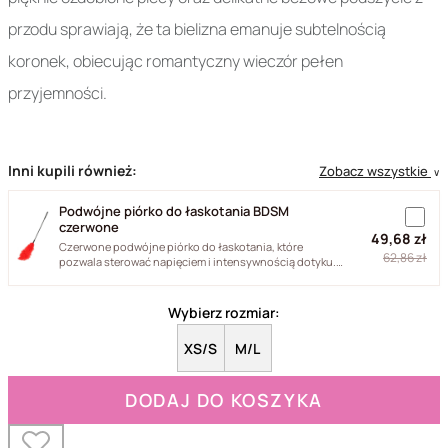
przodu sprawiają, że ta bielizna emanuje subtelnością
koronek, obiecując romantyczny wieczór pełen
przyjemności.
Inni kupili również:
Zobacz wszystkie
∨
Podwójne piórko do łaskotania BDSM
czerwone
49,68 zł
Czerwone podwójne piórko do łaskotania, które
62,86 zł
pozwala sterować napięciem i intensywnością dotyku.
Naturalne pióra...
Wybierz rozmiar:
XS/S
M/L
DODAJ DO KOSZYKA