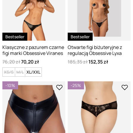
Bestseller
Bestseller
Klasyczne z pazurem czarne
Otwarte figi biżuteryjne z
figi marki Obsessive Viranes
regulacją Obsessive Lyxa
76,20 zł
70,20 zł
185,35 zł
152,35 zł
XS/S
M/L
XL/XXL
-10%
-25%