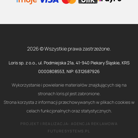
2026 © Wszystkie prawa zastrzeżone.
Loris sp. z o.o., ul. Podmiejska 21a, 41-940 Piekary Śląskie, KRS
0000808553, NIP: 6312687926
Wykorzystanie i powielanie materiałów znajdujących się na
stronach loris.pl jest zabronione.
Strona korzysta z informacji przechowywanych w plikach cookies w
celach funkcjonalnych oraz statystycznych.
PROJEKT I REALIZACJA:
AGENCJA REKLAMOWA
FUTURESYSTEMS.PL