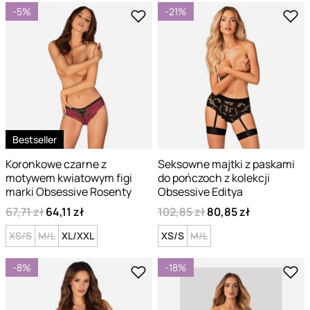
-5%
-21%
Bestseller
Koronkowe czarne z
Seksowne majtki z paskami
motywem kwiatowym figi
do pończoch z kolekcji
marki Obsessive Rosenty
Obsessive Editya
67,71 zł
64,11 zł
102,85 zł
80,85 zł
XS/S
M/L
XL/XXL
XS/S
M/L
-8%
-18%