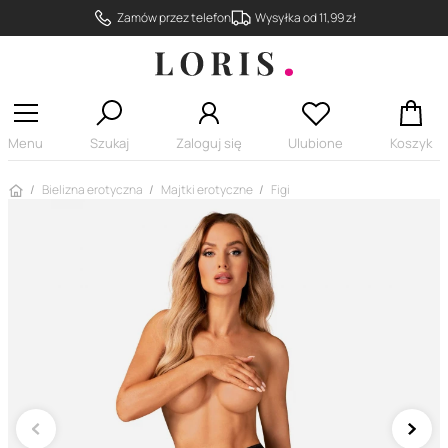
Zamów przez telefon
Wysyłka od 11,99 zł
Menu
Szukaj
Zaloguj się
Ulubione
Koszyk
Strona główna
Bielizna erotyczna
Majtki erotyczne
Figi