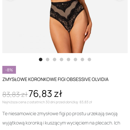
-8%
ZMYSŁOWE KORONKOWE FIGI OBSESSIVE OLVIDIA
76,83 zł
83,83 zł
Najniższa cena z ostatnich 30 dni przed obniżką: 83,83 zł
Te niesamowicie zmysłowe figi po prostu urzekają swoją
wyjątkową koronką i kuszącym wycięciem na plecach. Ich