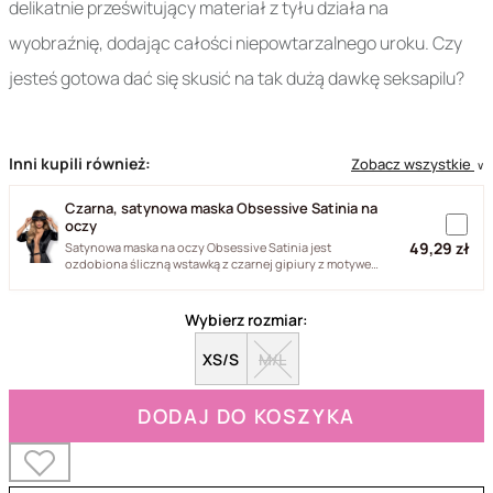
delikatnie prześwitujący materiał z tyłu działa na
wyobraźnię, dodając całości niepowtarzalnego uroku. Czy
jesteś gotowa dać się skusić na tak dużą dawkę seksapilu?
Inni kupili również:
Zobacz wszystkie
∨
Czarna, satynowa maska Obsessive Satinia na
oczy
49,29 zł
Satynowa maska na oczy Obsessive Satinia jest
ozdobiona śliczną wstawką z czarnej gipiury z motywem
kwiatka. Maska...
Wybierz rozmiar:
XS/S
M/L
DODAJ DO KOSZYKA