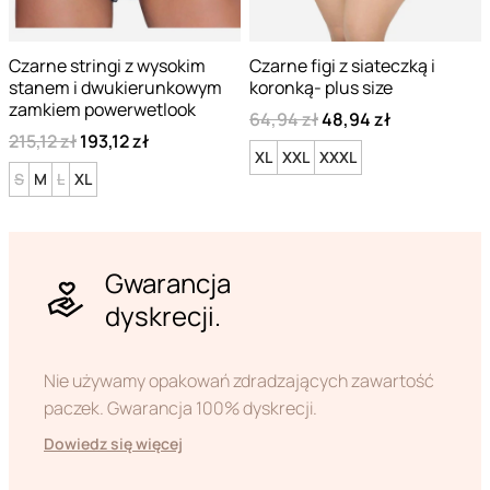
Czarne stringi z wysokim
Czarne figi z siateczką i
stanem i dwukierunkowym
koronką- plus size
zamkiem powerwetlook
64,94 zł
48,94 zł
215,12 zł
193,12 zł
XL
XXL
XXXL
S
M
L
XL
Gwarancja
dyskrecji.
Nie używamy opakowań zdradzających zawartość
paczek. Gwarancja 100% dyskrecji.
Dowiedz się więcej