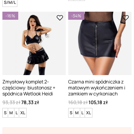
S/M/L
-16%
-34%
Zmysłowy komplet 2-
Czarna mini spódniczka z
częściowy: biustonosz +
matowym wykończeniem i
spódnica Wetlook Heidi
zamkiem w cyrkoniach
93,33 zł
78,33 zł
160,18 zł
105,18 zł
S
M
L
XL
S
M
L
XL