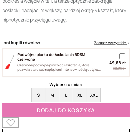
podkreśla wcięcie w talii, a także optycznie zaokrągla
pośladki, nadając im większy, bardziej okrągły kształt, który
hipnotycznie przyciąga uwagę.
Inni kupili również:
Zobacz wszystkie
∨
Podwójne piórko do łaskotania BDSM
czerwone
49,68 zł
Czerwone podwójne piórko do łaskotania, które
62,86 zł
pozwala sterować napięciem i intensywnością dotyku.
Naturalne pióra...
Wybierz rozmiar:
S
M
L
XL
XXL
DODAJ DO KOSZYKA