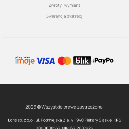
Zwroty i wymiana
Gwarancja dyskrecji
2026 © Wszystkie prawa zastrzeżone.
Loris sp. z o.o., ul. Podmiejska 21a, 41-940 Piekary Śląskie, KRS
0000808553, NIP: 6312687926