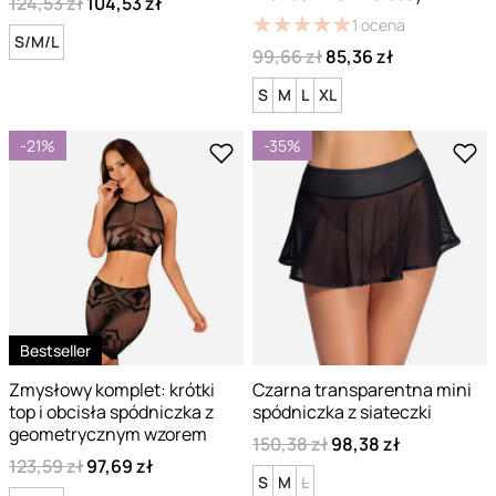
124,53 zł
104,53 zł
★
★
★
★
★
★
★
★
★
★
1
ocena
S/M/L
99,66 zł
85,36 zł
S
M
L
XL
-21%
-35%
Bestseller
Zmysłowy komplet: krótki
Czarna transparentna mini
top i obcisła spódniczka z
spódniczka z siateczki
geometrycznym wzorem
150,38 zł
98,38 zł
123,59 zł
97,69 zł
S
M
L