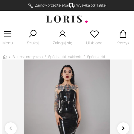
Zamów przez telefon
Wysyłka od 11,99 zł
Menu
Szukaj
Zaloguj się
Ulubione
Koszyk
Strona główna
Bielizna erotyczna
Spódniczki i sukienki
Spódniczki