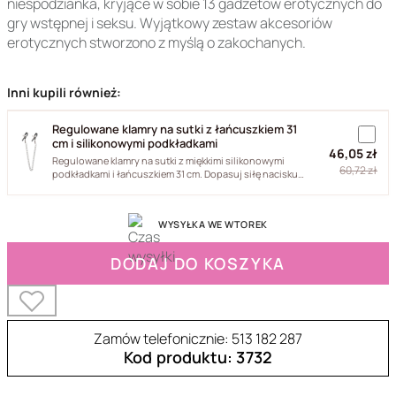
niespodzianka, kryjące w sobie 13 gadżetów erotycznych do
gry wstępnej i seksu. Wyjątkowy zestaw akcesoriów
erotycznych stworzono z myślą o zakochanych.
Inni kupili również:
Regulowane klamry na sutki z łańcuszkiem 31
cm i silikonowymi podkładkami
46,05 zł
Regulowane klamry na sutki z miękkimi silikonowymi
60,72 zł
podkładkami i łańcuszkiem 31 cm. Dopasuj siłę nacisku
od...
WYSYŁKA WE WTOREK
DODAJ DO KOSZYKA
Zamów telefonicznie: 513 182 287
Kod produktu: 3732
55-LBX03-01