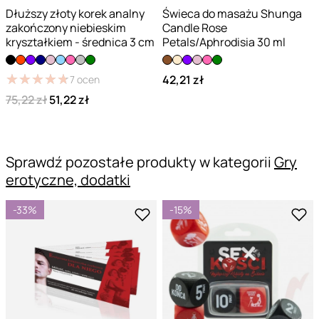
Dłuższy złoty korek analny
Świeca do masażu Shunga
zakończony niebieskim
Candle Rose
kryształkiem - średnica 3 cm
Petals/Aphrodisia 30 ml
★
★
★
★
★
★
★
★
★
★
42,21 zł
7
ocen
75,22 zł
51,22 zł
Sprawdź pozostałe produkty w kategorii
Gry
erotyczne, dodatki
-33%
-15%