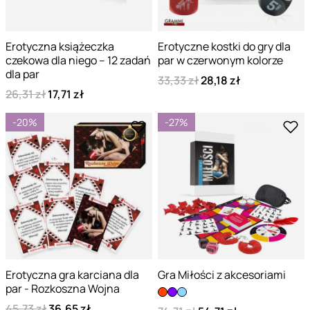
Erotyczna książeczka
Erotyczne kostki do gry dla
czekowa dla niego – 12 zadań
par w czerwonym kolorze
dla par
33,33 zł
28,18 zł
26,31 zł
17,71 zł
-20%
-27%
Erotyczna gra karciana dla
Gra Miłości z akcesoriami
par - Rozkoszna Wojna
45,73 zł
36,65 zł