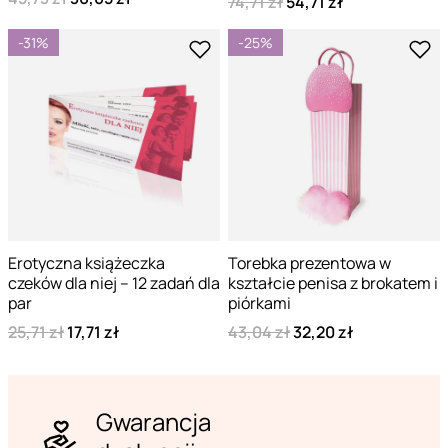
74,71 zł
54,71 zł
-31%
-25%
Erotyczna książeczka
Torebka prezentowa w
czeków dla niej – 12 zadań dla
kształcie penisa z brokatem i
par
piórkami
25,71 zł
17,71 zł
43,04 zł
32,20 zł
Gwarancja