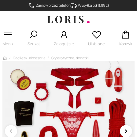
Zamów przez telefon
Wysyłka od 11,99 zł
Menu
Szukaj
Zaloguj się
Ulubione
Koszyk
Strona główna
Gadżety i akcesoria
Gry erotyczne, dodatki