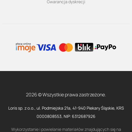
Gwarancja dyskrecji
2026 © Wszystkie prawa zastrzeżone.
Loris sp. z o.o., ul. Podmiejska 21a, 41-940 Piekary Śląskie, KRS
0000808553, NIP: 6312687926
Wykorzystanie i powielanie materiałów znajdujących się na