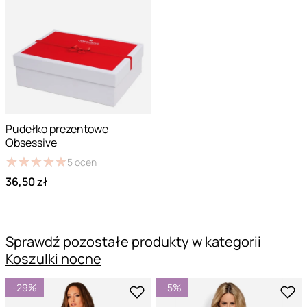
Pudełko prezentowe
Obsessive
★
★
★
★
★
★
★
★
★
★
5
ocen
36,50 zł
Sprawdź pozostałe produkty w kategorii
Koszulki nocne
-29%
-5%