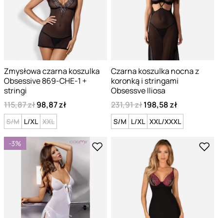
Zmysłowa czarna koszulka
Czarna koszulka nocna z
Obsessive 869-CHE-1 +
koronką i stringami
stringi
Obsessve Iliosa
115,87 zł
98,87 zł
231,91 zł
198,58 zł
S/M
L/XL
XXL
S/M
L/XL
XXL/XXXL
-3%