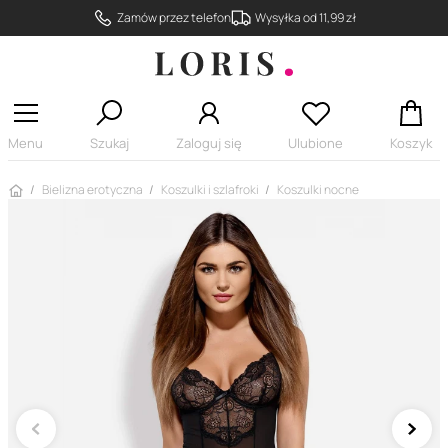
Zamów przez telefon
Wysyłka od 11,99 zł
Menu
Szukaj
Zaloguj się
Ulubione
Koszyk
Strona główna
Bielizna erotyczna
Koszulki i szlafroki
Koszulki nocne