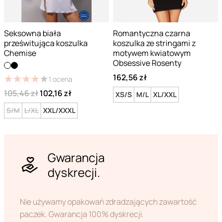
Seksowna biała
Romantyczna czarna
prześwitująca koszulka
koszulka ze stringami z
Chemise
motywem kwiatowym
Obsessive Rosenty
162,56 zł
★
★
★
★
★
★
★
★
★
★
1
ocena
105,46 zł
102,16 zł
XS/S
M/L
XL/XXL
S/M
L/XL
XXL/XXXL
Gwarancja
dyskrecji.
Nie używamy opakowań zdradzających zawartość
paczek. Gwarancja 100% dyskrecji.