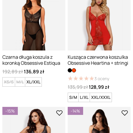
Czarna długa koszula z
Kusząca czerwona koszulka
koronką Obsessive Estiqua
Obsessive Heartina + stringi
192,89 zł
136,89 zł
★
★
★
★
★
★
★
★
★
★
3
oceny
XS/S
M/L
XL/XXL
135,99 zł
128,99 zł
S/M
L/XL
XXL/XXXL
-15%
-14%