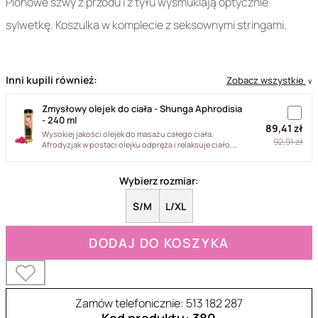
Pionowe szwy z przodu i z tyłu wysmuklają optycznie
sylwetkę. Koszulka w komplecie z seksownymi stringami.
Inni kupili również:
Zobacz wszystkie
∨
Zmysłowy olejek do ciała - Shunga Aphrodisia
- 240 ml
89,41 zł
Wysokiej jakości olejek do masażu całego ciała.
92,91 zł
Afrodyzjak w postaci olejku odpręża i relaksuje ciało.
Jego formuła...
Wybierz rozmiar:
S/M
L/XL
DODAJ DO KOSZYKA
Zamów telefonicznie: 513 182 287