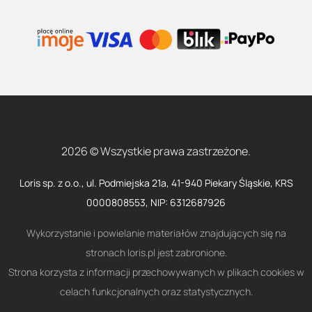
2026 © Wszystkie prawa zastrzeżone.
Loris sp. z o.o., ul. Podmiejska 21a, 41-940 Piekary Śląskie, KRS
0000808553, NIP: 6312687926
Wykorzystanie i powielanie materiałów znajdujących się na
stronach loris.pl jest zabronione.
Strona korzysta z informacji przechowywanych w plikach cookies w
celach funkcjonalnych oraz statystycznych.