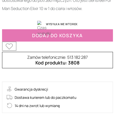
dostosowanego do potrzeb mężczyzn. Oto jest!Sensfeel For
Man Seduction Elixir 10 w 1 do ciała i włosów.
WYSYŁKA WE WTOREK
DODAJ DO KOSZYKA
Zamów telefonicznie: 513 182 287
Kod produktu: 3808
69-51829
Gwarancja dyskrecji
Dostawa kurierem lub do paczkomatu
14 dni na zwrot lub wymianę