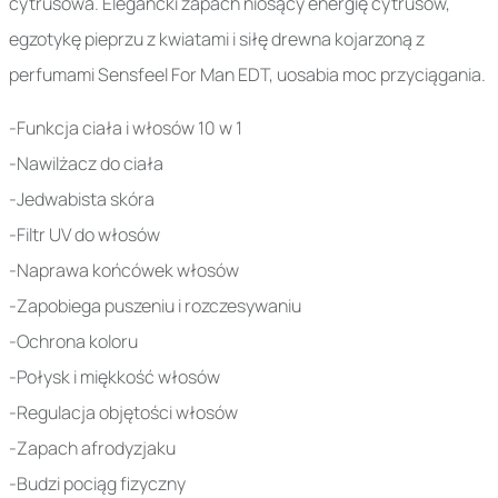
cytrusowa. Elegancki zapach niosący energię cytrusów,
egzotykę pieprzu z kwiatami i siłę drewna kojarzoną z
perfumami Sensfeel For Man EDT, uosabia moc przyciągania.
-Funkcja ciała i włosów 10 w 1
-Nawilżacz do ciała
-Jedwabista skóra
-Filtr UV do włosów
-Naprawa końcówek włosów
-Zapobiega puszeniu i rozczesywaniu
-Ochrona koloru
-Połysk i miękkość włosów
-Regulacja objętości włosów
-Zapach afrodyzjaku
-Budzi pociąg fizyczny