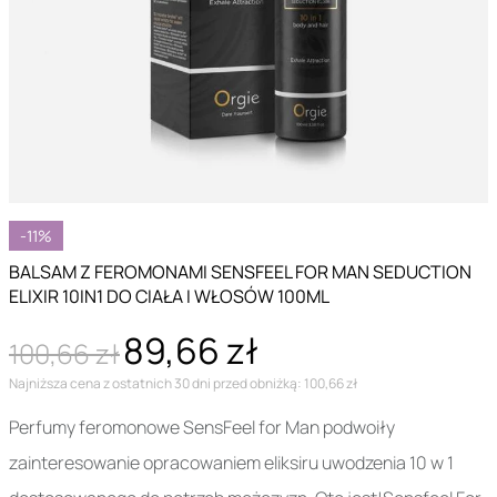
-11%
BALSAM Z FEROMONAMI SENSFEEL FOR MAN SEDUCTION
ELIXIR 10IN1 DO CIAŁA I WŁOSÓW 100ML
89,66 zł
100,66 zł
Najniższa cena z ostatnich 30 dni przed obniżką: 100,66 zł
Perfumy feromonowe SensFeel for Man podwoiły
zainteresowanie opracowaniem eliksiru uwodzenia 10 w 1