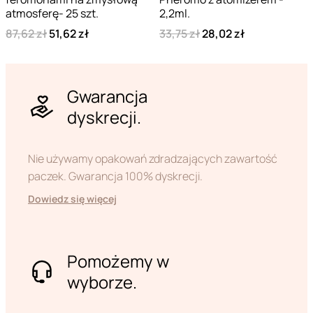
atmosferę- 25 szt.
2,2ml.
87,62 zł
51,62 zł
33,75 zł
28,02 zł
Gwarancja
dyskrecji.
Nie używamy opakowań zdradzających zawartość
paczek. Gwarancja 100% dyskrecji.
Dowiedz się więcej
Pomożemy w
wyborze.