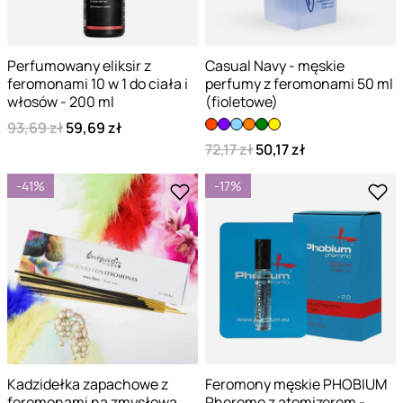
Perfumowany eliksir z
Casual Navy - męskie
feromonami 10 w 1 do ciała i
perfumy z feromonami 50 ml
włosów - 200 ml
(fioletowe)
93,69 zł
59,69 zł
72,17 zł
50,17 zł
-41%
-17%
Kadzidełka zapachowe z
Feromony męskie PHOBIUM
feromonami na zmysłową
Pheromo z atomizerem -