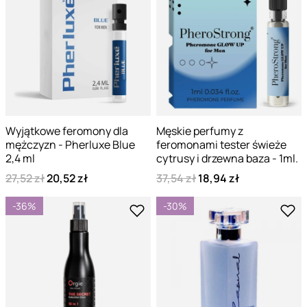
Wyjątkowe feromony dla
Męskie perfumy z
mężczyzn - Pherluxe Blue
feromonami tester świeże
2,4 ml
cytrusy i drzewna baza - 1ml.
27,52 zł
20,52 zł
37,54 zł
18,94 zł
-36%
-30%