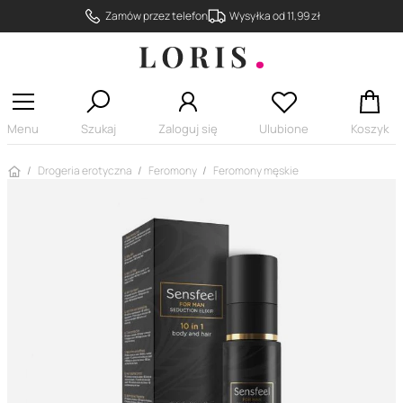
Zamów przez telefon
Wysyłka od 11,99 zł
Menu
Szukaj
Zaloguj się
Ulubione
Koszyk
Strona główna
Drogeria erotyczna
Feromony
Feromony męskie