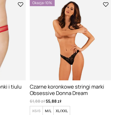
Okazja
-10%
ki i tiulu
Czarne koronkowe stringi marki
Obsessive Donna Dream
61,88 zł
55,88 zł
XS/S
M/L
XL/XXL