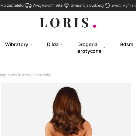
 przez telefon
Wysyłka od 11,99 zł
Gwarancja dyskrecji
Zwrot i wymiana
Wibratory
Dilda
Drogeria
Bdsm
erotyczna
ingi marki Obsessive Heavenlly