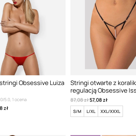
tringi Obsessive Luiza
Stringi otwarte z koralik
regulacją Obsessive I
.0/5.0,
1
ocena
87,08 zł
57,08 zł
8 zł
S/M
L/XL
XXL/XXXL