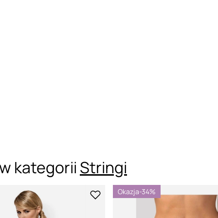
w kategorii
Stringi
Okazja
-34%