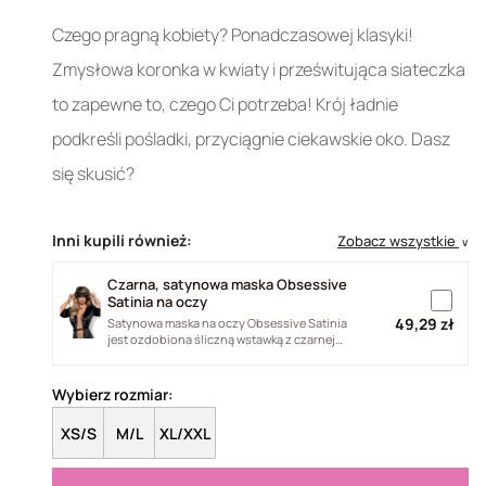
Czego pragną kobiety? Ponadczasowej klasyki!
Zmysłowa koronka w kwiaty i prześwitująca siateczka
to zapewne to, czego Ci potrzeba! Krój ładnie
podkreśli pośladki, przyciągnie ciekawskie oko. Dasz
się skusić?
Inni kupili również:
Zobacz wszystkie
∨
Czarna, satynowa maska Obsessive
Satinia na oczy
49,29 zł
Satynowa maska na oczy Obsessive Satinia
jest ozdobiona śliczną wstawką z czarnej
gipiury z motywem kwiatka. Maska...
Wybierz rozmiar:
XS/S
M/L
XL/XXL