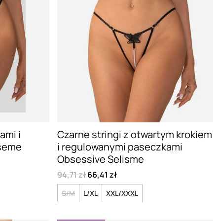
ami i
Czarne stringi z otwartym krokiem
sseme
i regulowanymi paseczkami
Obsessive Selisme
94,71 zł
66,41 zł
S/M
L/XL
XXL/XXXL