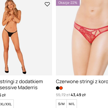
Okazja
-22%
stringi z dodatkiem
Czerwone stringi z koron
sessive Maderris
55,72 zł
43,49 zł
5 zł
S/M
M/L
XL/XXL