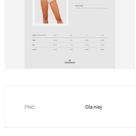
Płeć:
Dla niej