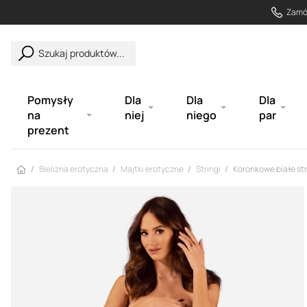
Zamów
Szukaj produktów...
Pomysły
Dla
Dla
Dla
na
niej
niego
par
prezent
Strona główna
Bielizna erotyczna
Majtki erotyczne
Stringi
Koronkowe białe str