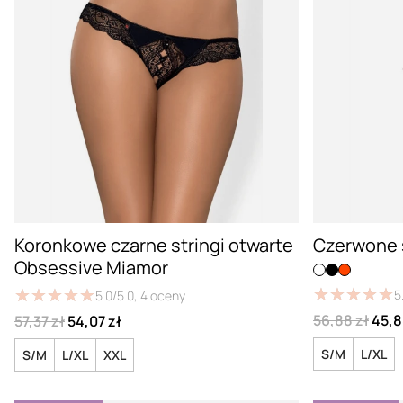
Koronkowe czarne stringi otwarte
Czerwone s
Obsessive Miamor
★
★
★
★
★
★
★
★
★
★
★
★
★
★
★
★
★
★
★
★
5
5.0/5.0,
4
oceny
56,88 zł
45,8
57,37 zł
54,07 zł
S/M
L/XL
S/M
L/XL
XXL