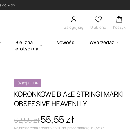
 do 14 dni
Zaloguj się
Ulubione
Koszyk
Bielizna
Nowości
Wyprzedaż
erotyczna
Okazja
-11%
KORONKOWE BIAŁE STRINGI MARKI
OBSESSIVE HEAVENLLY
55,55 zł
62,55 zł
Najniższa cena z ostatnich 30 dni przed obniżką: 62,55 zł