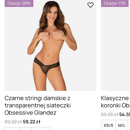
Okazja
-28%
Okazja
-17%
Czarne stringi damskie z
Klasyczne 
transparentnej siateczki
koronki Ob
Obsessive Glandez
65,55 zł
54,5
82,22 zł
59,22 zł
XS/S
M/L