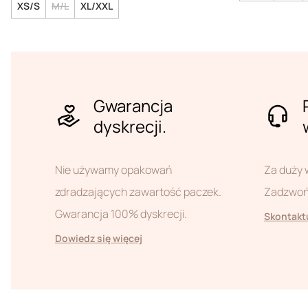
XS/S
M/L
XL/XXL
Gwarancja
dyskrecji.
Nie używamy opakowań
Za duży 
zdradzających zawartość paczek.
Zadzwoń 
Gwarancja 100% dyskrecji.
Skontaktu
Dowiedz się więcej