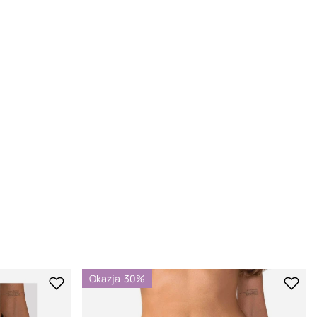
liczne nagrody niemal na wszystkich kontynentach.
Okazja
-30%