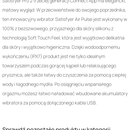
Satisfyer Pro 2 trzeciej generacji Connect App ma elegancki,
matowy wygląd. W przeciwieństwie do swojego poprzednika,
ten innowacyjny wibrator Satisfyer Air Pulse jest wykonany w
100% z bezszwowego, przyjaznego dla skóry silikonu z
technologią Soft Touch Feel, która jest wyjątkowo delikatna
dla skóry i wyjątkowo higieniczna. Dzięki wodoodpornemu
wykończeniu (IPX7) produkt jest nie tylko idealnym
towarzyszem podczas gorącej kąpieli lub relaksującego
prysznica, ale także łatwy do czyszczenia za pomocą ciepłej
wody i łagodnego mydła. Po osiągnięciu wspaniałego
orgazmu możesz łatwo naładować wbudowane akumulatory
wibratora za pomocą dołączonego kabla USB.
Sprawdź pozostałe produkty w kategorii