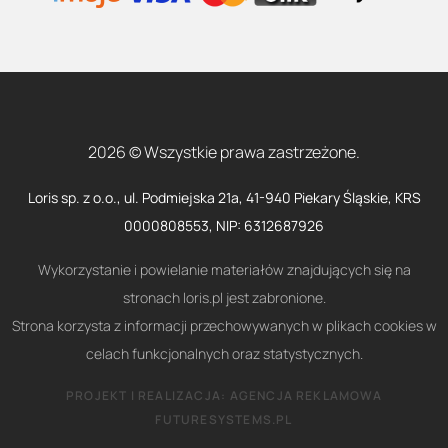
2026 © Wszystkie prawa zastrzeżone.
Loris sp. z o.o., ul. Podmiejska 21a, 41-940 Piekary Śląskie, KRS
0000808553, NIP: 6312687926
Wykorzystanie i powielanie materiałów znajdujących się na
stronach loris.pl jest zabronione.
Strona korzysta z informacji przechowywanych w plikach cookies w
celach funkcjonalnych oraz statystycznych.
PROJEKT I REALIZACJA:
AGENCJA REKLAMOWA
FUTURESYSTEMS.PL