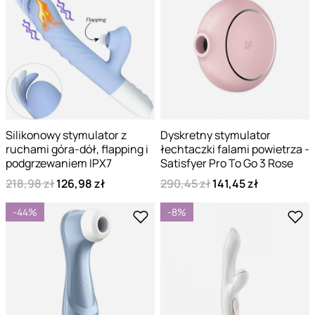
Silikonowy stymulator z
Dyskretny stymulator
ruchami góra-dół, flapping i
łechtaczki falami powietrza -
podgrzewaniem IPX7
Satisfyer Pro To Go 3 Rose
218,98 zł
126,98 zł
290,45 zł
141,45 zł
-44%
-8%