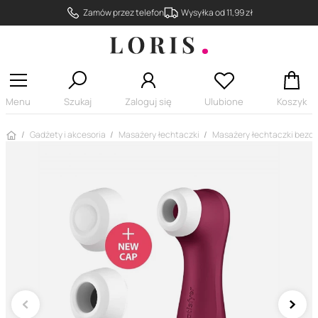
Zamów przez telefon
Wysyłka od 11,99 zł
Menu
Szukaj
Zaloguj się
Ulubione
Koszyk
Strona główna
Gadżety i akcesoria
Masażery łechtaczki
Masażery łechtaczki bezd