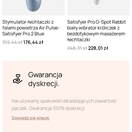
Stymulator łechtaczki z
Satisfyer Pro G-Spot Rabbit
falami powietrza Air Pulse-
biały wibrator króliczek z
Satisfyer Pro 2 Blue
bezdotykowym masażerem
łechtaczki
312,44 zł
176,44 zł
248,31 zł
228,01 zł
Gwarancja
dyskrecji.
Nie używamy opakowań zdradzających zawartość
paczek. Gwarancja 100% dyskrecji.
Dowiedz się więcej