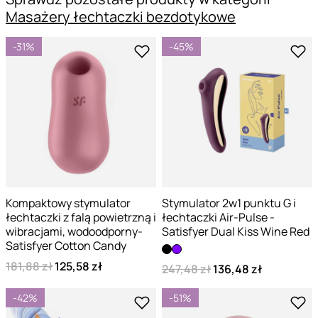
Masażery łechtaczki bezdotykowe
-31%
-45%
Kompaktowy stymulator
Stymulator 2w1 punktu G i
łechtaczki z falą powietrzną i
łechtaczki Air-Pulse -
wibracjami, wodoodporny-
Satisfyer Dual Kiss Wine Red
Satisfyer Cotton Candy
181,88 zł
125,58 zł
247,48 zł
136,48 zł
-42%
-51%