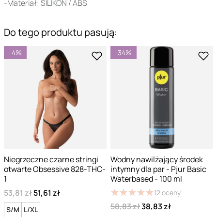
-Materiał: SILIKON / ABS
Do tego produktu pasują:
-4%
-34%
Niegrzeczne czarne stringi
Wodny nawilżający środek
otwarte Obsessive 828-THC-
intymny dla par - Pjur Basic
1
Waterbased - 100 ml
★
★
★
★
★
★
★
★
★
★
53,81 zł
51,61 zł
12
oceny
58,83 zł
38,83 zł
S/M
L/XL