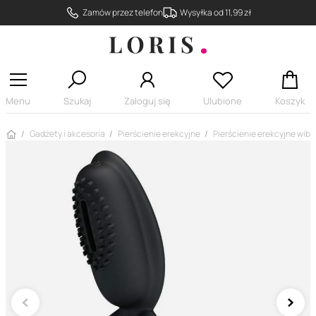
Zamów przez telefon
Wysyłka od 11,99 zł
Menu
Szukaj
Zaloguj się
Ulubione
Koszyk
Strona główna
Gadżety i akcesoria
Pierścienie erekcyjne
Pierścienie erekcyjne wibr