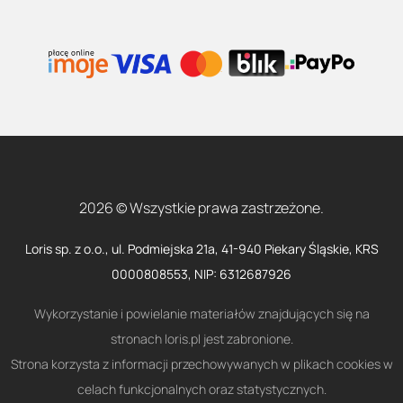
2026 © Wszystkie prawa zastrzeżone.
Loris sp. z o.o., ul. Podmiejska 21a, 41-940 Piekary Śląskie, KRS
0000808553, NIP: 6312687926
Wykorzystanie i powielanie materiałów znajdujących się na
stronach loris.pl jest zabronione.
Strona korzysta z informacji przechowywanych w plikach cookies w
celach funkcjonalnych oraz statystycznych.