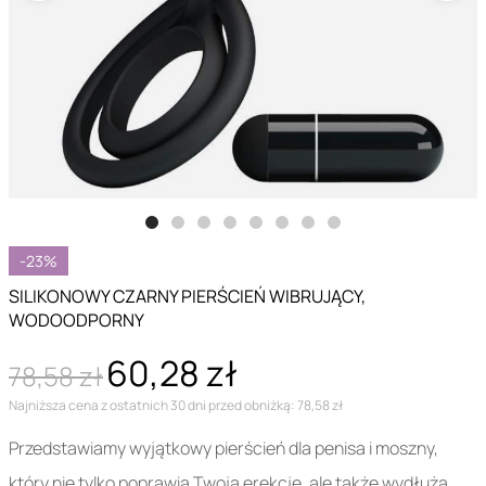
-23%
SILIKONOWY CZARNY PIERŚCIEŃ WIBRUJĄCY,
WODOODPORNY
60,28 zł
78,58 zł
Najniższa cena z ostatnich 30 dni przed obniżką: 78,58 zł
Przedstawiamy wyjątkowy pierścień dla penisa i moszny,
który nie tylko poprawia Twoją erekcję, ale także wydłuża