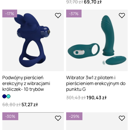
97,70 zł
69,70 zł
-17%
-37%
Podwójny pierścień
Wibrator 3w1 z pilotem i
erekcyjny z wibracjami
pierścieniem erekcyjnym do
króliczek- 10 trybów
punktu G
301,43 zł
190,43 zł
68,80 zł
57,27 zł
-30%
-29%