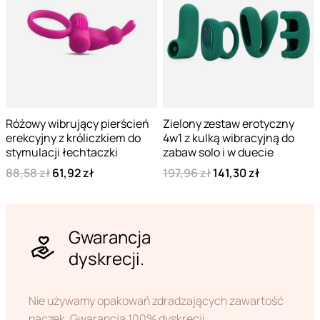
Różowy wibrujący pierścień
Zielony zestaw erotyczny
erekcyjny z króliczkiem do
4w1 z kulką wibracyjną do
stymulacji łechtaczki
zabaw solo i w duecie
88,58 zł
61,92 zł
197,96 zł
141,30 zł
Gwarancja
dyskrecji.
Nie używamy opakowań zdradzających zawartość
paczek. Gwarancja 100% dyskrecji.