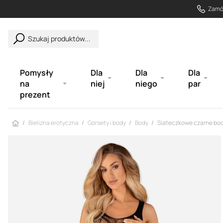
Zamów
Szukaj produktów...
Pomysły
Dla
Dla
Dla
na
niej
niego
par
prezent
Strona główna
Bielizna erotyczna
Gorsety i body
Body
Siateczkowe czarne bod