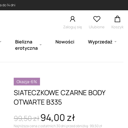
 do 14 dni
Zaloguj się
Ulubione
Koszyk
Bielizna
Nowości
Wyprzedaż
erotyczna
Okazja
-6%
SIATECZKOWE CZARNE BODY
OTWARTE B335
94,00 zł
99,50 zł
Najniższa cena z ostatnich 30 dni przed obniżką: 99,50 zł