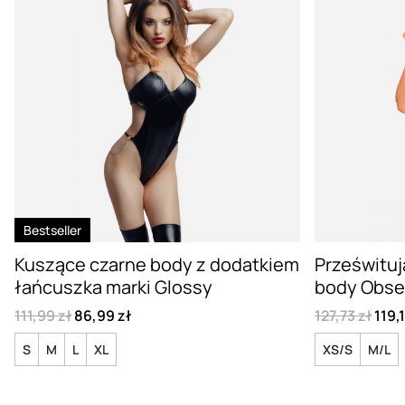
Bestseller
Kuszące czarne body z dodatkiem
Prześwituj
łańcuszka marki Glossy
body Obse
111,99 zł
86,99 zł
127,73 zł
119,1
S
M
L
XL
XS/S
M/L