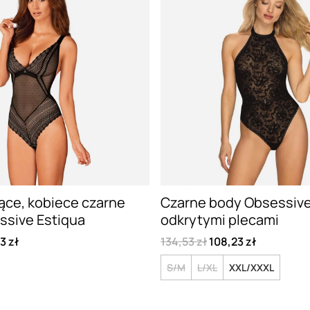
ące, kobiece czarne
Czarne body Obsessive 
ssive Estiqua
odkrytymi plecami
3 zł
134,53 zł
108,23 zł
S/M
L/XL
XXL/XXXL