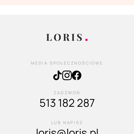
MEDIA SPOŁECZNOŚCIOWE
ZADZWOŃ
513 182 287
LUB NAPISZ
loris@loris.pl