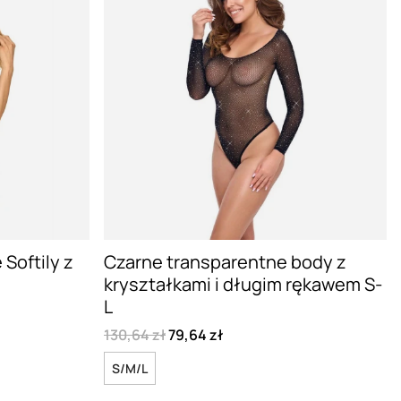
Softily z
Czarne transparentne body z
kryształkami i długim rękawem S-
L
130,64 zł
79,64 zł
S/M/L