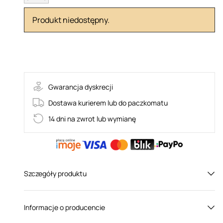
Produkt niedostępny.
B335
Gwarancja dyskrecji
Dostawa kurierem lub do paczkomatu
14 dni na zwrot lub wymianę
Szczegóły produktu
Płeć:
Dla niej
Informacje o producencie