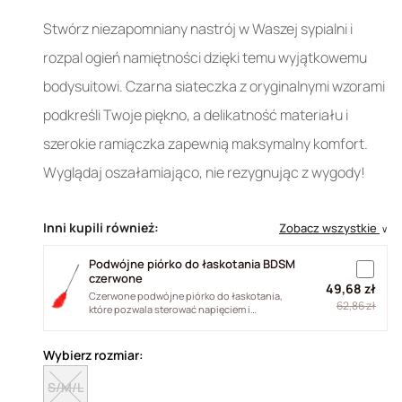
Stwórz niezapomniany nastrój w Waszej sypialni i
rozpal ogień namiętności dzięki temu wyjątkowemu
bodysuitowi. Czarna siateczka z oryginalnymi wzorami
podkreśli Twoje piękno, a delikatność materiału i
szerokie ramiączka zapewnią maksymalny komfort.
Wyglądaj oszałamiająco, nie rezygnując z wygody!
Inni kupili również:
Zobacz wszystkie
∨
Podwójne piórko do łaskotania BDSM
czerwone
49,68 zł
Czerwone podwójne piórko do łaskotania,
62,86 zł
które pozwala sterować napięciem i
intensywnością dotyku. Naturalne pióra...
Wybierz rozmiar:
S/M/L