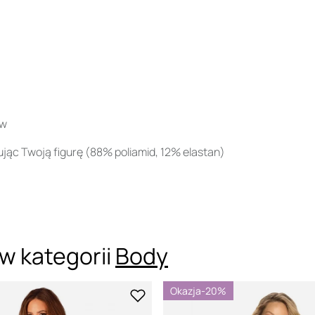
ów
jąc Twoją figurę (88% poliamid, 12% elastan)
w kategorii
Body
Okazja
-20%