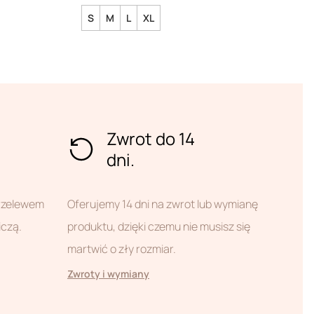
S
M
L
XL
Zwrot do 14
dni.
przelewem
Oferujemy 14 dni na zwrot lub wymianę
iczą.
produktu, dzięki czemu nie musisz się
martwić o zły rozmiar.
Zwroty i wymiany