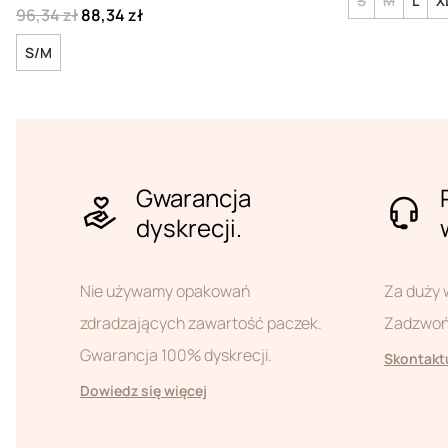
S
M
L
X
96,34 zł
88,34 zł
S/M
Gwarancja
dyskrecji.
Nie używamy opakowań
Za duży 
zdradzających zawartość paczek.
Zadzwoń 
Gwarancja 100% dyskrecji.
Skontaktu
Dowiedz się więcej