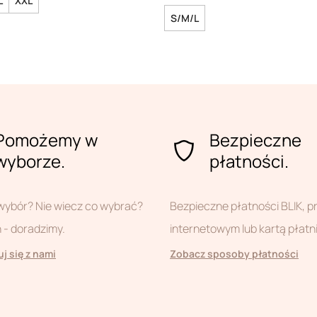
L
XXL
S/M/L
Pomożemy w
Bezpieczne
wyborze.
płatności.
wybór? Nie wiecz co wybrać?
Bezpieczne płatności BLIK, 
- doradzimy.
internetowym lub kartą płatn
j się z nami
Zobacz sposoby płatności