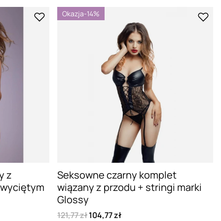
Okazja
-14%
y z
Seksowne czarny komplet
z wyciętym
wiązany z przodu + stringi marki
Glossy
121,77 zł
104,77 zł