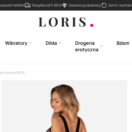
 przez telefon
Wysyłka od 11,99 zł
Gwarancja dyskrecji
Zwrot i wymiana
Wibratory
Dilda
Drogeria
Bdsm
erotyczna
y otwarte B335