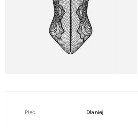
Płeć:
Dla niej