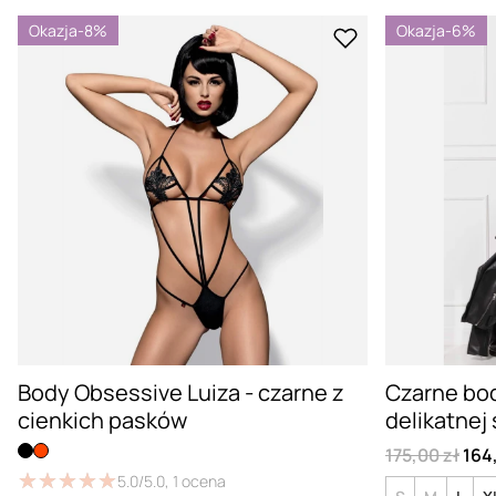
Okazja
-8%
Okazja
-6%
Body Obsessive Luiza - czarne z
Czarne bod
cienkich pasków
delikatnej 
175,00 zł
164
★
★
★
★
★
★
★
★
★
★
5.0/5.0,
1
ocena