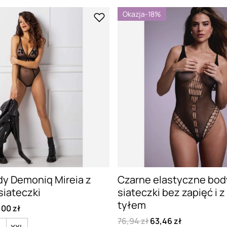
Okazja
-18%
y Demoniq Mireia z
Czarne elastyczne bod
siateczki
siateczki bez zapięć i 
tyłem
,00 zł
76,94 zł
63,46 zł