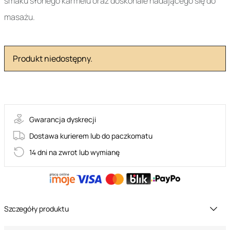
smaku słonego karmelu oraz doskonale nadającego się do
masażu.
Produkt niedostępny.
36-SN4N1FSCD1
Gwarancja dyskrecji
Dostawa kurierem lub do paczkomatu
14 dni na zwrot lub wymianę
Szczegóły produktu