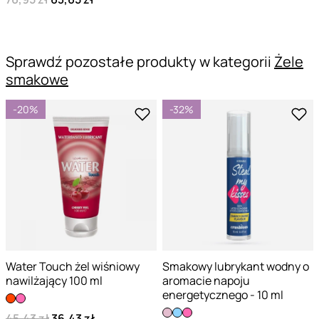
Sprawdź pozostałe produkty w kategorii
Żele
smakowe
-20%
-32%
Water Touch żel wiśniowy
Smakowy lubrykant wodny o
nawilżający 100 ml
aromacie napoju
energetycznego - 10 ml
45,43 zł
36,43 zł