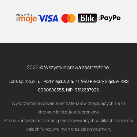
2026 © Wszystkie prawa zastrzeżone.
Loris sp. z o.o., ul. Podmiejska 21a, 41-940 Piekary Śląskie, KRS
0000808553, NIP: 6312687926
Wykorzystanie i powielanie materiałów znajdujących się na
stronach loris.pl jest zabronione.
Strona korzysta z informacji przechowywanych w plikach cookies w
celach funkcjonalnych oraz statystycznych.