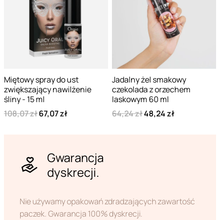
Miętowy spray do ust
Jadalny żel smakowy
zwiększający nawilżenie
czekolada z orzechem
śliny - 15 ml
laskowym 60 ml
108,07 zł
67,07 zł
64,24 zł
48,24 zł
Gwarancja
dyskrecji.
Nie używamy opakowań zdradzających zawartość
paczek. Gwarancja 100% dyskrecji.