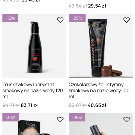
43,54 zł
29,54 zł
-12%
-29%
Truskawkowy lubrykant
Czekoladowy żel intymny
smakowy na bazie wody 120
smakowy na bazie wody 100
ml
ml
94,71 zł
83,71 zł
56,87 zł
40,65 zł
-38%
-25%