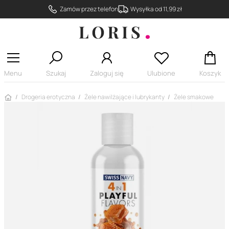
Zamów przez telefon
Wysyłka od 11,99 zł
Menu
Szukaj
Zaloguj się
Ulubione
Koszyk
Strona główna
Drogeria erotyczna
Żele nawilżające i lubrykanty
Żele smakowe