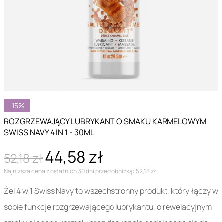
-15%
ROZGRZEWAJĄCY LUBRYKANT O SMAKU KARMELOWYM
SWISS NAVY 4 IN 1 - 30ML
44,58 zł
52,18 zł
Najniższa cena z ostatnich 30 dni przed obniżką: 52,18 zł
Żel 4 w 1 Swiss Navy to wszechstronny produkt, który łączy w
sobie funkcje rozgrzewającego lubrykantu, o rewelacyjnym