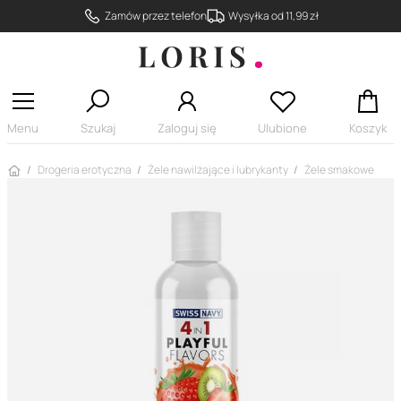
Zamów przez telefon
Wysyłka od 11,99 zł
Menu
Szukaj
Zaloguj się
Ulubione
Koszyk
Strona główna
Drogeria erotyczna
Żele nawilżające i lubrykanty
Żele smakowe