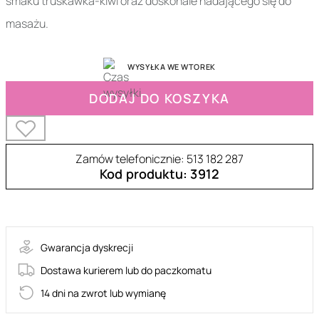
smaku truskawka-kiwi oraz doskonale nadającego się do
masażu.
WYSYŁKA WE WTOREK
DODAJ DO KOSZYKA
Zamów telefonicznie: 513 182 287
Kod produktu: 3912
36-SN4N1FSKP1
Gwarancja dyskrecji
Dostawa kurierem lub do paczkomatu
14 dni na zwrot lub wymianę