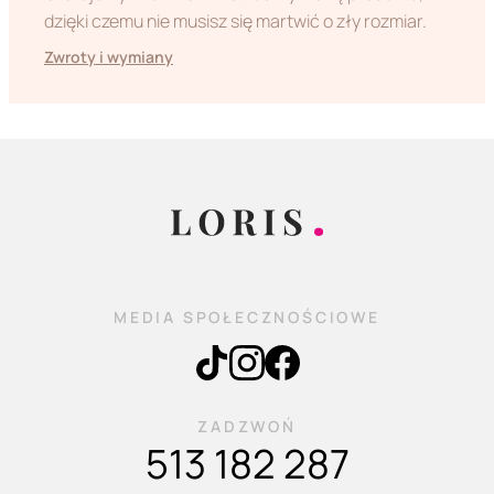
dzięki czemu nie musisz się martwić o zły rozmiar.
Zwroty i wymiany
MEDIA SPOŁECZNOŚCIOWE
ZADZWOŃ
513 182 287