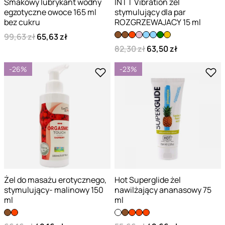
Smakowy lubrykant wodny
INTT Vibration żel
egzotyczne owoce 165 ml
stymulujący dla par
bez cukru
ROZGRZEWAJACY 15 ml
99,63 zł
65,63 zł
82,30 zł
63,50 zł
-26%
-23%
Żel do masażu erotycznego,
Hot Superglide żel
stymulujący- malinowy 150
nawilżający ananasowy 75
ml
ml