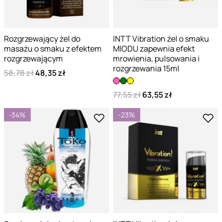
Rozgrzewający żel do
INTT Vibration żel o smaku
masażu o smaku z efektem
MIODU zapewnia efekt
rozgrzewającym
mrowienia, pulsowania i
rozgrzewania 15ml
58,78 zł
48,35 zł
77,55 zł
63,55 zł
-34%
-23%