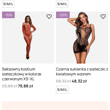
S/M/L
S/M/L
-15%
-29%
Seksowny kostium
Czarna sukienka z siateczki z
siateczkowy w kolorze
kwiatowym wzorem
czerwonym XS-XL
68,32 zł
48,32 zł
93,88 zł
79,88 zł
S/M/L