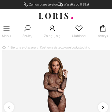
Zamów przez telefon
Wysyłka od 11,99 zł
Menu
Szukaj
Zaloguj się
Ulubione
Koszyk
Strona główna
Bielizna erotyczna
Kostiumy siateczkowe bodystocking