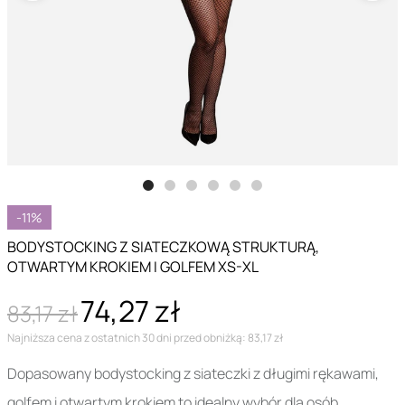
-11%
BODYSTOCKING Z SIATECZKOWĄ STRUKTURĄ,
OTWARTYM KROKIEM I GOLFEM XS-XL
74,27 zł
83,17 zł
Najniższa cena z ostatnich 30 dni przed obniżką: 83,17 zł
Dopasowany bodystocking z siateczki z długimi rękawami,
golfem i otwartym krokiem to idealny wybór dla osób