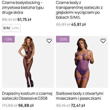
Czarne bodystocking –
Czarne body z
zmysłowa bielizna typu
transparentnej siateczki z
druga skóra
głębokimi wycięciami po
bokach S/M/L
88,41 zł
61,75 zł
65,81 zł
45,81 zł
S/M
L/XL
-13%
-25%
Drapieżny kostium z czarnej
Siatkowe body z otwartymi
siateczki Obsessive G308
miseczkami i paseczkami
111,88 zł
96,88 zł
96,16 zł
72,41 zł