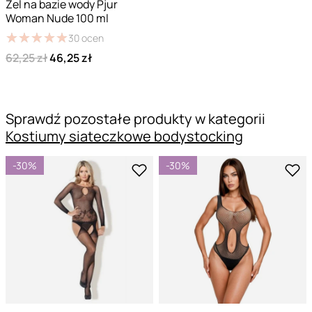
Żel na bazie wody Pjur
Woman Nude 100 ml
★
★
★
★
★
★
★
★
★
★
30
ocen
62,25 zł
46,25 zł
Sprawdź pozostałe produkty w kategorii
Kostiumy siateczkowe bodystocking
-30%
-30%