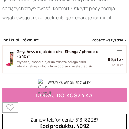
ceniących zmysłowość i komfort. Odkryte plecy dodają
wyjątkowego uroku, podkreślając elegancję i seksapil.
Inni kupili również:
Zobacz wszystkie
∨
Zmysłowy olejek do ciała - Shunga Aphrodisia
- 240 ml
89,41 zł
Wysokiej jakości olejek do masażu całego ciała.
92,91 zł
Afrodyzjak w postaci olejku odpręża i relaksuje ciało.
Jego formuła...
WYSYŁKA W PONIEDZIAŁEK
DODAJ DO KOSZYKA
Zamów telefonicznie: 513 182 287
Kod produktu: 4092