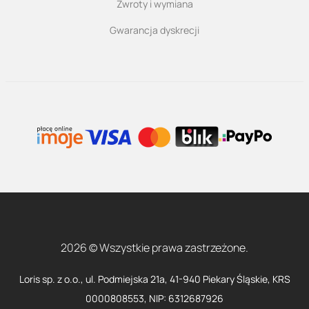
Zwroty i wymiana
Gwarancja dyskrecji
2026 © Wszystkie prawa zastrzeżone.
Loris sp. z o.o., ul. Podmiejska 21a, 41-940 Piekary Śląskie, KRS
0000808553, NIP: 6312687926